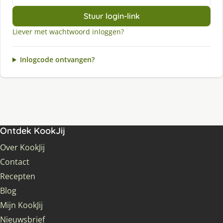
Stuur login-link
Liever met wachtwoord inloggen?
Inlogcode ontvangen?
Ontdek KookJij
Over KookJij
Contact
Recepten
Blog
Mijn KookJij
Nieuwsbrief