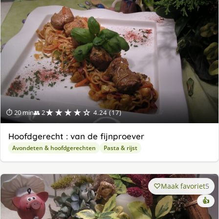
★★★★☆
⏱ 20 min
👥 2
4.24 (17)
Hoofdgerecht : van de fijnproever
Avondeten & hoofdgerechten
Pasta & rijst
Maak favoriet
5
👍