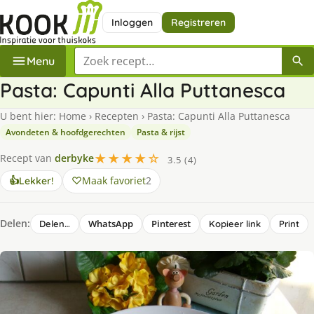
Inloggen
Registreren
Zoek een recept
Menu
Pasta: Capunti Alla Puttanesca
U bent hier:
Home
›
Recepten
›
Pasta: Capunti Alla Puttanesca
Avondeten & hoofdgerechten
Pasta & rijst
★★★★☆
Recept van
derbyke
3.5 (4)
Maak favoriet
2
👍
Lekker!
Delen:
WhatsApp
Pinterest
Delen…
Kopieer link
Print