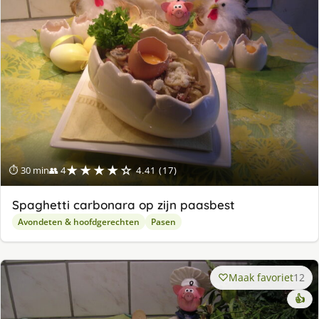
★★★★☆
⏱ 30 min
👥 4
4.41 (17)
Spaghetti carbonara op zijn paasbest
Avondeten & hoofdgerechten
Pasen
Maak favoriet
12
👍