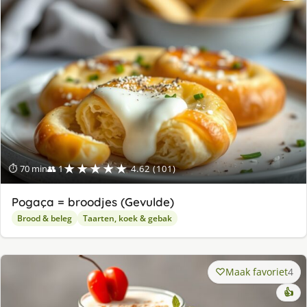
★★★★★
⏱ 70 min
👥 1
4.62 (101)
Pogaça = broodjes (Gevulde)
Brood & beleg
Taarten, koek & gebak
Maak favoriet
4
👍