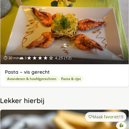
★★★★☆
⏱ 30 min
👥 3
4.25 (12)
Pasta – vis gerecht
Avondeten & hoofdgerechten
Pasta & rijst
Lekker hierbij
Maak favoriet
19
👍