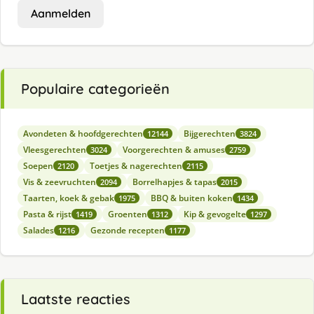
Aanmelden
Populaire categorieën
Avondeten & hoofdgerechten
Bijgerechten
12144
3824
Vleesgerechten
Voorgerechten & amuses
3024
2759
Soepen
Toetjes & nagerechten
2120
2115
Vis & zeevruchten
Borrelhapjes & tapas
2094
2015
Taarten, koek & gebak
BBQ & buiten koken
1975
1434
Pasta & rijst
Groenten
Kip & gevogelte
1419
1312
1297
Salades
Gezonde recepten
1216
1177
Laatste reacties