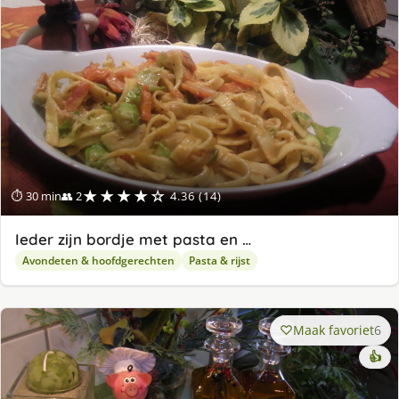
★★★★☆
⏱ 30 min
👥 2
4.36 (14)
Ieder zijn bordje met pasta en …
Avondeten & hoofdgerechten
Pasta & rijst
Maak favoriet
6
👍