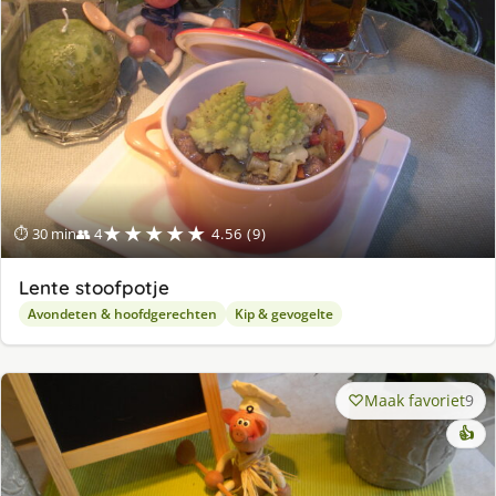
★★★★★
⏱ 30 min
👥 4
4.56 (9)
Lente stoofpotje
Avondeten & hoofdgerechten
Kip & gevogelte
Maak favoriet
9
👍