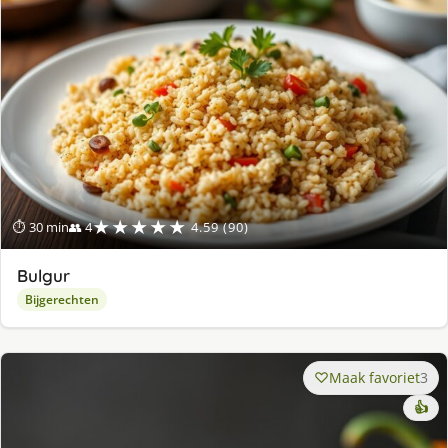
★★★★★
⏱ 30 min
👥 4
4.59 (90)
Bulgur
Bijgerechten
Maak favoriet
3
👍