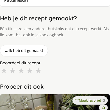
Puttanesca?
Heb je dit recept gemaakt?
Eén tik — zo zien andere thuiskoks dat dit recept werkt. Als
lid komt het ook in je kooklogboek.
🍳
Ik heb dit gemaakt
Beoordeel dit recept
★
★
★
★
★
Probeer dit ook
Maak favoriet
13
👍