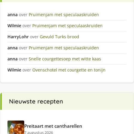
anna
over
Pruimenjam met speculaaskruiden
Wilmie
over
Pruimenjam met speculaaskruiden
HarryLohr
over
Gevuld Turks brood
anna
over
Pruimenjam met speculaaskruiden
anna
over
Snelle courgettesoep met witte kaas
Wilmie
over
Ovenschotel met courgette en tonijn
Nieuwste recepten
Preitaart met cantharellen
7 augustus 2026