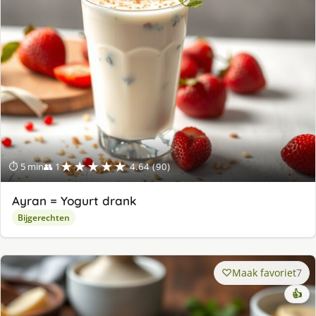
★★★★★
⏱ 5 min
👥 1
4.64 (90)
Ayran = Yogurt drank
Bijgerechten
Maak favoriet
7
👍