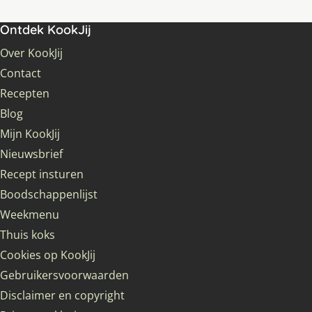
Ontdek KookJij
Over KookJij
Contact
Recepten
Blog
Mijn KookJij
Nieuwsbrief
Recept insturen
Boodschappenlijst
Weekmenu
Thuis koks
Cookies op KookJij
Gebruikersvoorwaarden
Disclaimer en copyright