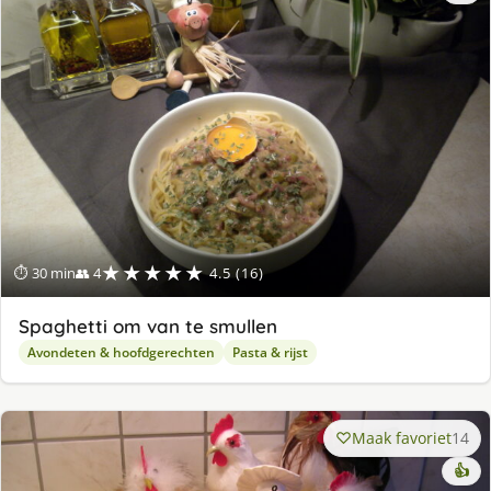
★★★★★
⏱ 30 min
👥 4
4.5 (16)
Spaghetti om van te smullen
Avondeten & hoofdgerechten
Pasta & rijst
Maak favoriet
14
👍