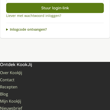
Stuur login-link
Liever met wachtwoord inloggen?
Inlogcode ontvangen?
Ontdek KookJij
Over KookJij
Contact
Recepten
Blog
Mijn KookJij
Nieuwsbrief