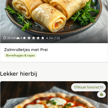
★★★★★
⏱ 20 min
👥 4
4.54 (13)
Zalmrolletjes met Prei
Borrelhapjes & tapas
Lekker hierbij
Maak favoriet
39
👍