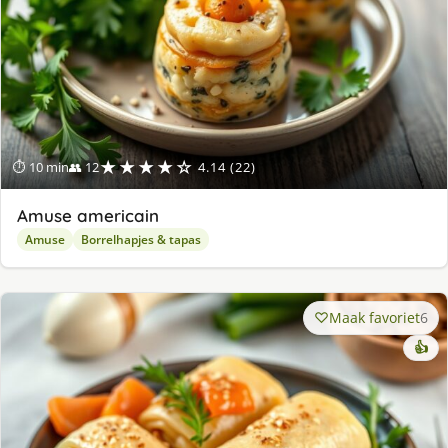
★★★★☆
⏱ 10 min
👥 12
4.14 (22)
Amuse americain
Amuse
Borrelhapjes & tapas
Maak favoriet
6
👍