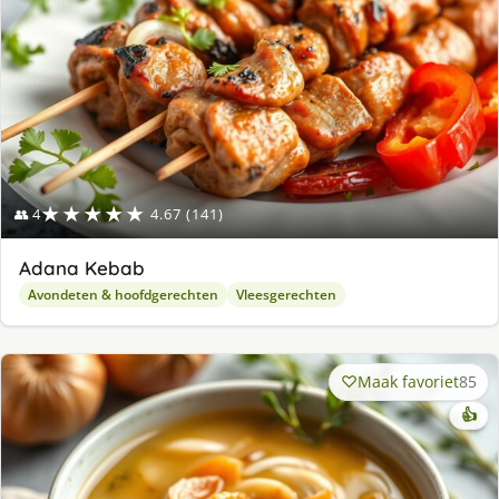
★★★★★
👥 4
4.67 (141)
Adana Kebab
Avondeten & hoofdgerechten
Vleesgerechten
Maak favoriet
85
👍