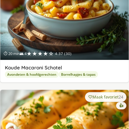
★★★★☆
⏱ 20 min
👥 4
4.37 (30)
Koude Macaroni Schotel
Avondeten & hoofdgerechten
Borrelhapjes & tapas
Maak favoriet
24
👍