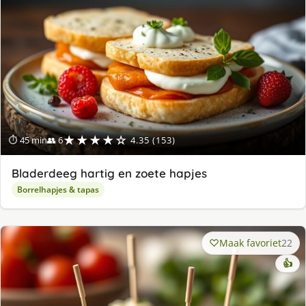
★★★★☆
⏱ 45 min
👥 6
4.35 (153)
Bladerdeeg hartig en zoete hapjes
Borrelhapjes & tapas
Maak favoriet
22
👍