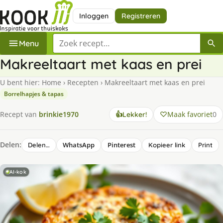
Inloggen
Registreren
Zoek een recept
Menu
Makreeltaart met kaas en prei
U bent hier:
Home
›
Recepten
›
Makreeltaart met kaas en prei
Borrelhapjes & tapas
Maak favoriet
0
Recept van
brinkie1970
👍
Lekker!
Delen:
WhatsApp
Pinterest
Delen…
Kopieer link
Print
AI-kok