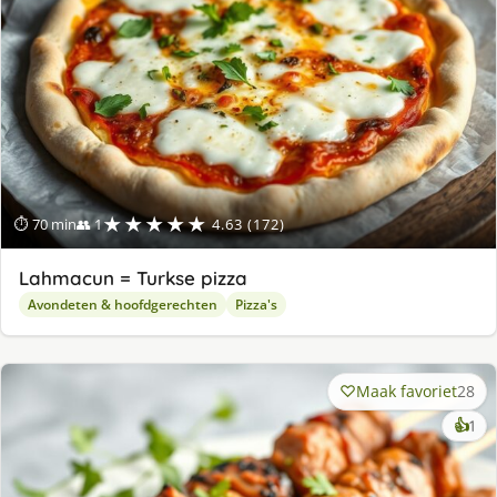
★★★★★
⏱ 70 min
👥 1
4.63 (172)
Lahmacun = Turkse pizza
Avondeten & hoofdgerechten
Pizza's
Maak favoriet
28
ke
👍
1
lek
ge