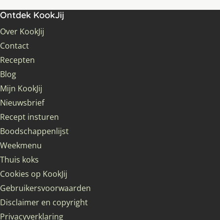
Ontdek KookJij
Over KookJij
Contact
Recepten
Blog
Mijn KookJij
Nieuwsbrief
Recept insturen
Boodschappenlijst
Weekmenu
Thuis koks
Cookies op KookJij
Gebruikersvoorwaarden
Disclaimer en copyright
Privacyverklaring