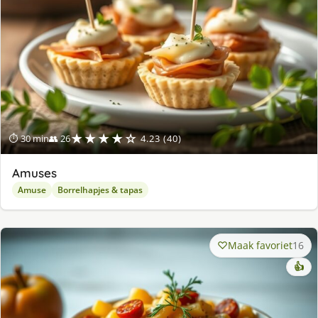
★★★★☆
⏱ 30 min
👥 26
4.23 (40)
Amuses
Amuse
Borrelhapjes & tapas
Maak favoriet
16
👍