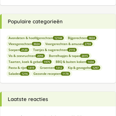
Populaire categorieën
Avondeten & hoofdgerechten
Bijgerechten
12144
3824
Vleesgerechten
Voorgerechten & amuses
3024
2759
Soepen
Toetjes & nagerechten
2120
2115
Vis & zeevruchten
Borrelhapjes & tapas
2094
2015
Taarten, koek & gebak
BBQ & buiten koken
1975
1434
Pasta & rijst
Groenten
Kip & gevogelte
1419
1312
1297
Salades
Gezonde recepten
1216
1178
Laatste reacties