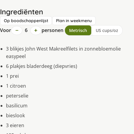
Ingrediënten
Op boodschappenlijst
Plan in weekmenu
−
+
Voor
6
personen
Metrisch
US cups/oz
3 blikjes John West Makreelfilets in zonnebloemolie
easypeel
6 plakjes bladerdeeg (diepvries)
1 prei
1 citroen
peterselie
basilicum
bieslook
3 eieren