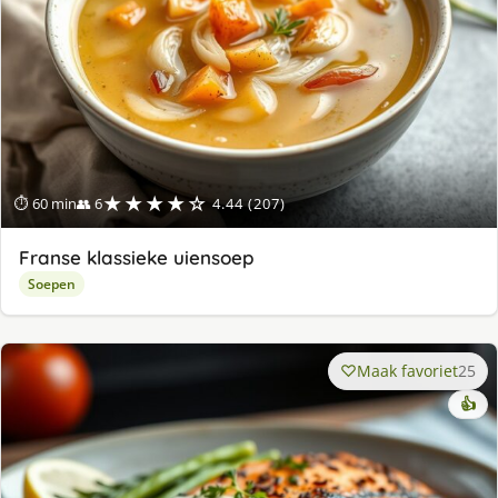
★★★★☆
⏱ 60 min
👥 6
4.44 (207)
Franse klassieke uiensoep
Soepen
Maak favoriet
25
👍