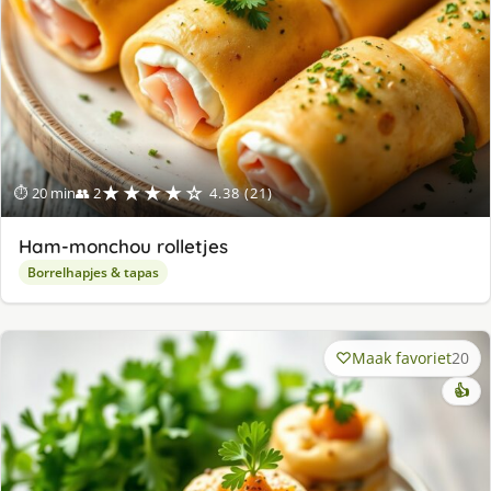
★★★★☆
⏱ 20 min
👥 2
4.38 (21)
Ham-monchou rolletjes
Borrelhapjes & tapas
Maak favoriet
20
👍