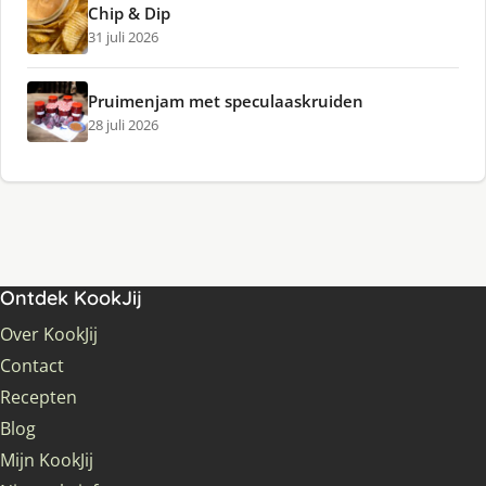
Chip & Dip
31 juli 2026
Pruimenjam met speculaaskruiden
28 juli 2026
Ontdek KookJij
Over KookJij
Contact
Recepten
Blog
Mijn KookJij