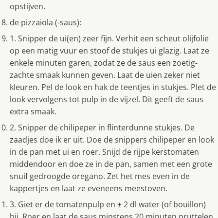
opstijven.
de pizzaiola (-saus):
1. Snipper de ui(en) zeer fijn. Verhit een scheut olijfolie
op een matig vuur en stoof de stukjes ui glazig. Laat ze
enkele minuten garen, zodat ze de saus een zoetig-
zachte smaak kunnen geven. Laat de uien zeker niet
kleuren. Pel de look en hak de teentjes in stukjes. Plet de
look vervolgens tot pulp in de vijzel. Dit geeft de saus
extra smaak.
2. Snipper de chilipeper in flinterdunne stukjes. De
zaadjes doe ik er uit. Doe de snippers chilipeper en look
in de pan met ui en roer. Snijd de rijpe kerstomaten
middendoor en doe ze in de pan, samen met een grote
snuif gedroogde oregano. Zet het mes even in de
kappertjes en laat ze eveneens meestoven.
3. Giet er de tomatenpulp en ± 2 dl water (of bouillon)
bij. Roer en laat de saus minstens 20 minuten pruttelen