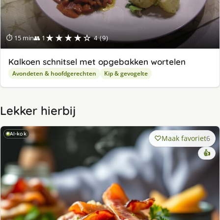
★★★★☆
⏱ 15 min
👥 1
4 (9)
Kalkoen schnitsel met opgebakken wortelen
Avondeten & hoofdgerechten
Kip & gevogelte
Lekker hierbij
AI-kok
Maak favoriet
6
👍