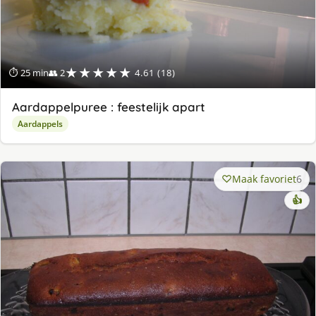
★★★★★
⏱ 25 min
👥 2
4.61 (18)
Aardappelpuree : feestelijk apart
Aardappels
Maak favoriet
6
👍