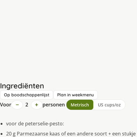
Ingrediënten
Op boodschappenlijst
Plan in weekmenu
−
+
Voor
2
personen
Metrisch
US cups/oz
voor de peterselie-pesto:
20 g Parmezaanse kaas of een andere soort + een stukje