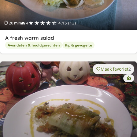
★★★★☆
⏱ 20 min
👥 4
4.15 (13)
A fresh warm salad
Avondeten & hoofdgerechten
Kip & gevogelte
Maak favoriet
2
👍