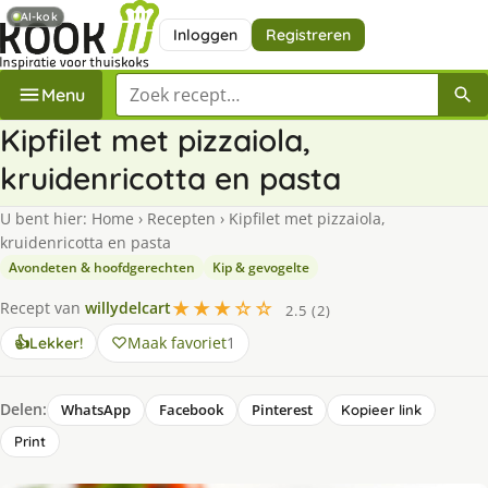
AI-kok
Inloggen
Registreren
Zoek een recept
Menu
Kipfilet met pizzaiola,
kruidenricotta en pasta
U bent hier:
Home
›
Recepten
›
Kipfilet met pizzaiola,
kruidenricotta en pasta
Avondeten & hoofdgerechten
Kip & gevogelte
★★★☆☆
Recept van
willydelcart
2.5 (2)
Maak favoriet
1
👍
Lekker!
Delen:
WhatsApp
Facebook
Pinterest
Kopieer link
Print