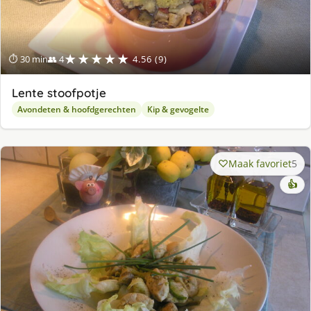
★★★★★
⏱ 30 min
👥 4
4.56 (9)
Lente stoofpotje
Avondeten & hoofdgerechten
Kip & gevogelte
Maak favoriet
5
👍