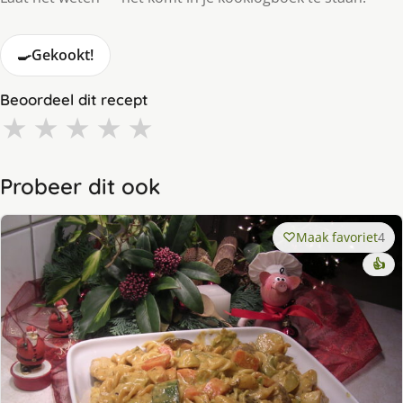
🍳
Gekookt!
Beoordeel dit recept
★
★
★
★
★
Probeer dit ook
Maak favoriet
4
👍