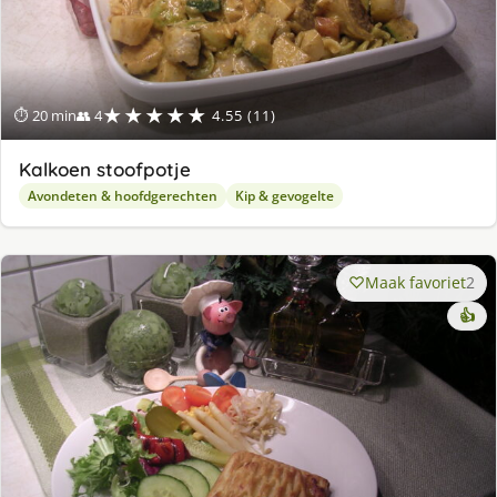
★★★★★
⏱ 20 min
👥 4
4.55 (11)
Kalkoen stoofpotje
Avondeten & hoofdgerechten
Kip & gevogelte
Maak favoriet
2
👍