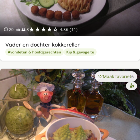
★★★★☆
⏱ 20 min
👥 3
4.36 (11)
Vader en dochter kokkerellen
Avondeten & hoofdgerechten
Kip & gevogelte
Maak favoriet
6
👍