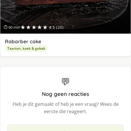
★★★★★
⏱ 60 min
4.5 (20)
Rabarber cake
Taarten, koek & gebak
💬
Nog geen reacties
Heb je dit gemaakt of heb je een vraag? Wees de
eerste die reageert.