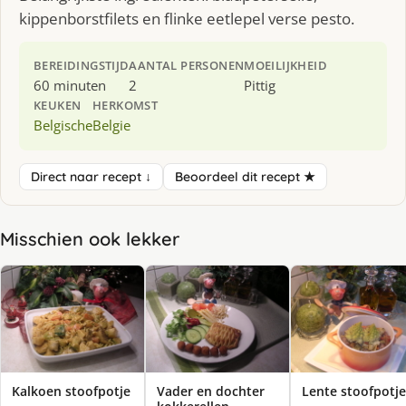
kippenborstfilets en flinke eetlepel verse pesto.
BEREIDINGSTIJD
AANTAL PERSONEN
MOEILIJKHEID
60 minuten
2
Pittig
KEUKEN
HERKOMST
Belgische
Belgie
Direct naar recept ↓
Beoordeel dit recept ★
Misschien ook lekker
Kalkoen stoofpotje
Vader en dochter
Lente stoofpotje