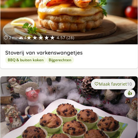
★★★★★
⏱ 2 min
👥 4
4.57 (28)
Stoverij van varkenswangetjes
BBQ & buiten koken
Bijgerechten
Maak favoriet
10
👍