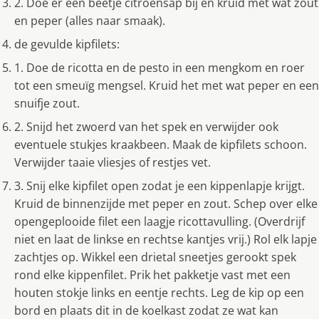
2. Doe er een beetje citroensap bij en kruid met wat zout
en peper (alles naar smaak).
de gevulde kipfilets:
1. Doe de ricotta en de pesto in een mengkom en roer
tot een smeuïg mengsel. Kruid het met wat peper en een
snuifje zout.
2. Snijd het zwoerd van het spek en verwijder ook
eventuele stukjes kraakbeen. Maak de kipfilets schoon.
Verwijder taaie vliesjes of restjes vet.
3. Snij elke kipfilet open zodat je een kippenlapje krijgt.
Kruid de binnenzijde met peper en zout. Schep over elke
opengeplooide filet een laagje ricottavulling. (Overdrijf
niet en laat de linkse en rechtse kantjes vrij.) Rol elk lapje
zachtjes op. Wikkel een drietal sneetjes gerookt spek
rond elke kippenfilet. Prik het pakketje vast met een
houten stokje links en eentje rechts. Leg de kip op een
bord en plaats dit in de koelkast zodat ze wat kan