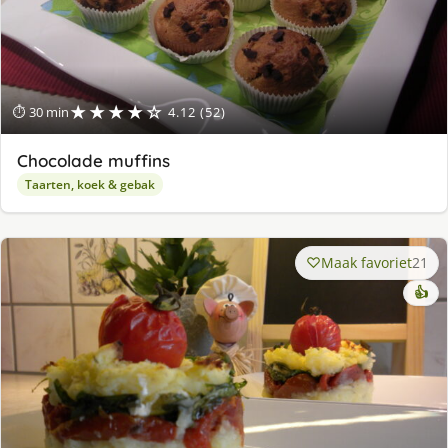
★★★★☆
⏱ 30 min
4.12 (52)
Chocolade muffins
Taarten, koek & gebak
Maak favoriet
21
👍