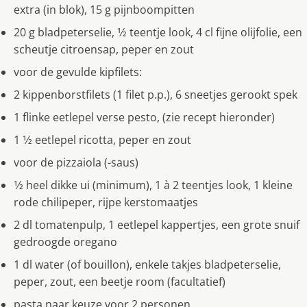
extra (in blok), 15 g pijnboompitten
20 g bladpeterselie, 1⁄2 teentje look, 4 cl fijne olijfolie, een
scheutje citroensap, peper en zout
voor de gevulde kipfilets:
2 kippenborstfilets (1 filet p.p.), 6 sneetjes gerookt spek
1 flinke eetlepel verse pesto, (zie recept hieronder)
1 1⁄2 eetlepel ricotta, peper en zout
voor de pizzaiola (-saus)
1⁄2 heel dikke ui (minimum), 1 à 2 teentjes look, 1 kleine
rode chilipeper, rijpe kerstomaatjes
2 dl tomatenpulp, 1 eetlepel kappertjes, een grote snuif
gedroogde oregano
1 dl water (of bouillon), enkele takjes bladpeterselie,
peper, zout, een beetje room (facultatief)
pasta naar keuze voor 2 personen