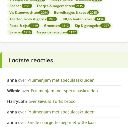
Soepen
Toetjes & nagerechten
2120
2115
Vis & zeevruchten
Borrelhapjes & tapas
2094
2015
Taarten, koek & gebak
BBQ & buiten koken
1975
1434
Pasta & rijst
Groenten
Kip & gevogelte
1419
1312
1297
Salades
Gezonde recepten
1216
1177
Laatste reacties
anna
over
Pruimenjam met speculaaskruiden
Wilmie
over
Pruimenjam met speculaaskruiden
HarryLohr
over
Gevuld Turks brood
anna
over
Pruimenjam met speculaaskruiden
anna
over
Snelle courgettesoep met witte kaas