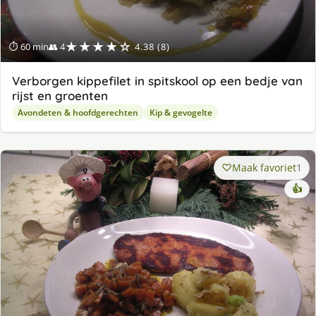
★★★★☆
⏱ 60 min
👥 4
4.38 (8)
Verborgen kippefilet in spitskool op een bedje van
rijst en groenten
Avondeten & hoofdgerechten
Kip & gevogelte
Maak favoriet
1
👍