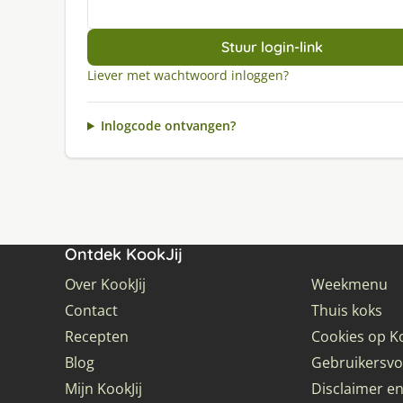
Stuur login-link
Liever met wachtwoord inloggen?
Inlogcode ontvangen?
Ontdek KookJij
Over KookJij
Weekmenu
Contact
Thuis koks
Recepten
Cookies op Ko
Blog
Gebruikersv
Mijn KookJij
Disclaimer en