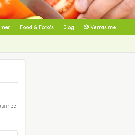
omer
Food & Foto’s
Blog
🎲 Verras me
waarmee