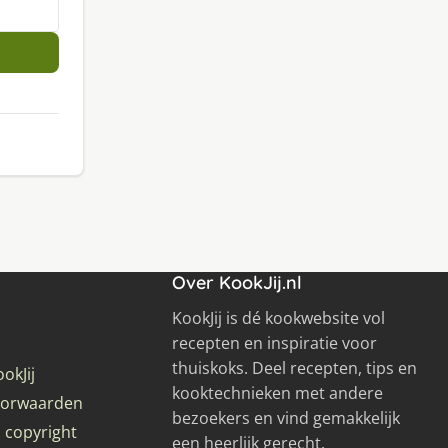
Over KookJij.nl
KookJij is dé kookwebsite vol
recepten en inspiratie voor
thuiskoks. Deel recepten, tips en
okJij
kooktechnieken met andere
oorwaarden
bezoekers en vind gemakkelijk
 copyright
een heerlijk gerecht.