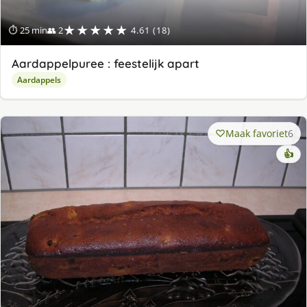
★★★★★
⏱ 25 min
👥 2
4.61 (18)
Aardappelpuree : feestelijk apart
Aardappels
Maak favoriet
6
👍