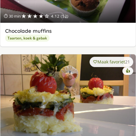
★★★★☆
⏱ 30 min
4.12 (52)
Chocolade muffins
Taarten, koek & gebak
Maak favoriet
21
👍