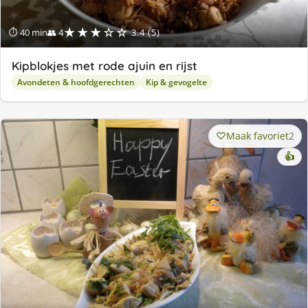
★★★☆☆
⏱ 40 min
👥 4
3.4 (5)
Kipblokjes met rode ajuin en rijst
Avondeten & hoofdgerechten
Kip & gevogelte
Maak favoriet
2
👍