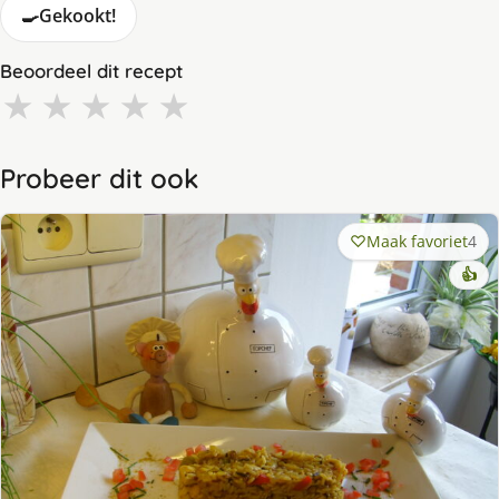
🍳
Gekookt!
Beoordeel dit recept
★
★
★
★
★
Probeer dit ook
Maak favoriet
4
👍