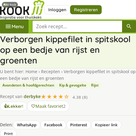
AI-kok
Inloggen
Registreren
Zoek een recept
Menu
Verborgen kippefilet in spitskool
op een bedje van rijst en
groenten
U bent hier:
Home
›
Recepten
›
Verborgen kippefilet in spitskool op
een bedje van rijst en groenten
Avondeten & hoofdgerechten
Kip & gevogelte
Rijst
★★★★☆
Recept van
derbyke
4.38 (8)
Maak favoriet
2
👍
Lekker!
Delen:
WhatsApp
Facebook
Pinterest
Kopieer link
Print