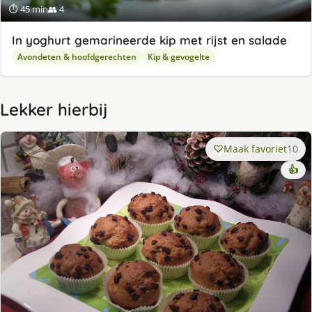
⏱ 45 min
👥 4
In yoghurt gemarineerde kip met rijst en salade
Avondeten & hoofdgerechten
Kip & gevogelte
Lekker hierbij
Maak favoriet
10
👍