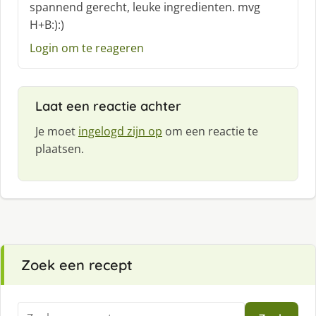
c
spannend gerecht, leuke ingredienten. mvg
h
H+B:):)
r
e
Login om te reageren
e
f
:
Laat een reactie achter
Je moet
ingelogd zijn op
om een reactie te
plaatsen.
Zoek een recept
Zoeken