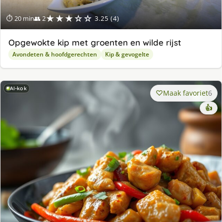
★★★☆☆
⏱ 20 min
👥 2
3.25 (4)
Opgewokte kip met groenten en wilde rijst
Avondeten & hoofdgerechten
Kip & gevogelte
AI-kok
Maak favoriet
6
👍