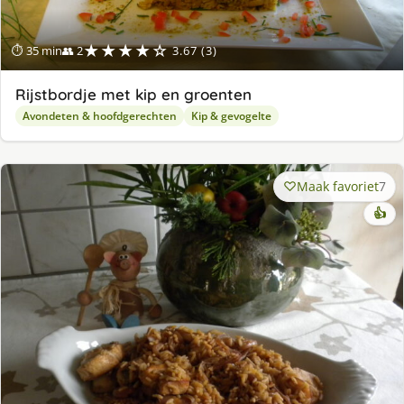
★★★★☆
⏱ 35 min
👥 2
3.67 (3)
Rijstbordje met kip en groenten
Avondeten & hoofdgerechten
Kip & gevogelte
Maak favoriet
7
👍