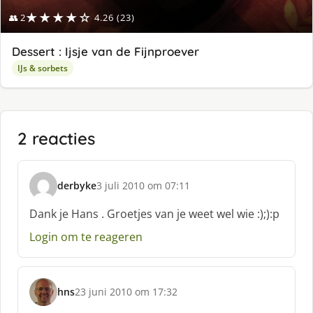
★★★★☆
👥 2
4.26 (23)
Dessert : Ijsje van de Fijnproever
IJs & sorbets
2 reacties
derbyke
3 juli 2010 om 07:11
s
c
Dank je Hans . Groetjes van je weet wel wie :);):p
h
Login om te reageren
r
e
e
f
hns
23 juni 2010 om 17:32
:
s