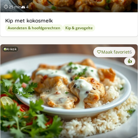
⏱ 25 min
👥 4
Kip met kokosmelk
Avondeten & hoofdgerechten
Kip & gevogelte
AI-kok
Maak favoriet
6
👍