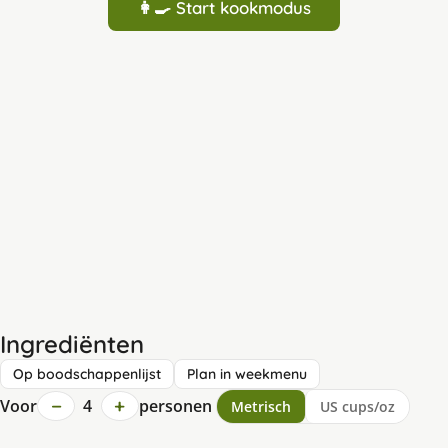
👩‍🍳 Start kookmodus
Ingrediënten
Op boodschappenlijst
Plan in weekmenu
−
+
Voor
4
personen
Metrisch
US cups/oz