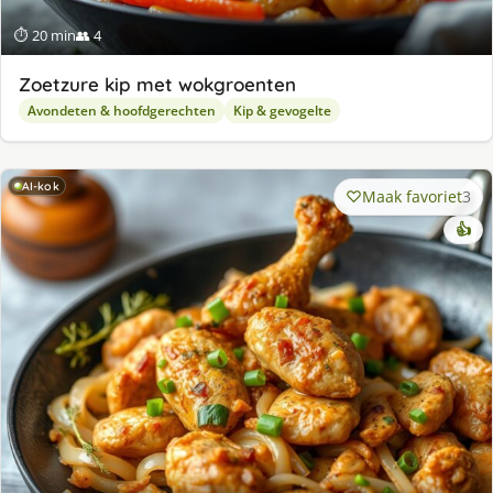
⏱ 20 min
👥 4
Zoetzure kip met wokgroenten
Avondeten & hoofdgerechten
Kip & gevogelte
AI-kok
Maak favoriet
3
👍