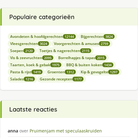
Populaire categorieën
Avondeten & hoofdgerechten
Bijgerechten
12144
3824
Vleesgerechten
Voorgerechten & amuses
3024
2759
Soepen
Toetjes & nagerechten
2120
2115
Vis & zeevruchten
Borrelhapjes & tapas
2095
2015
Taarten, koek & gebak
BBQ & buiten koken
1975
1434
Pasta & rijst
Groenten
Kip & gevogelte
1419
1312
1297
Salades
Gezonde recepten
1216
1177
Laatste reacties
anna
over
Pruimenjam met speculaaskruiden