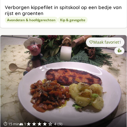
Verborgen kippefilet in spitskool op een bedje van
rijst en groenten
Avondeten & hoofdgerechten
Kip & gevogelte
Maak favoriet
1
👍
★★★★☆
⏱ 15 min
👥 1
4 (9)