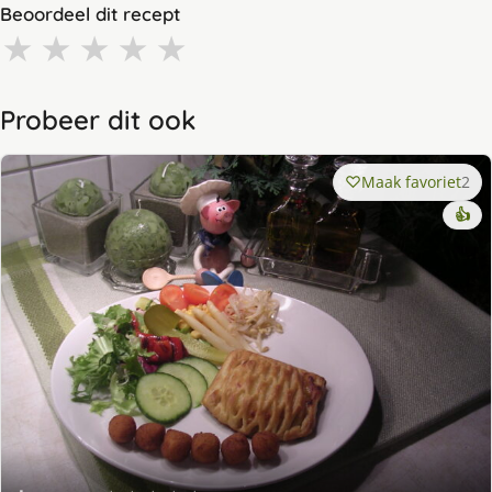
Beoordeel dit recept
★
★
★
★
★
Probeer dit ook
Maak favoriet
2
👍