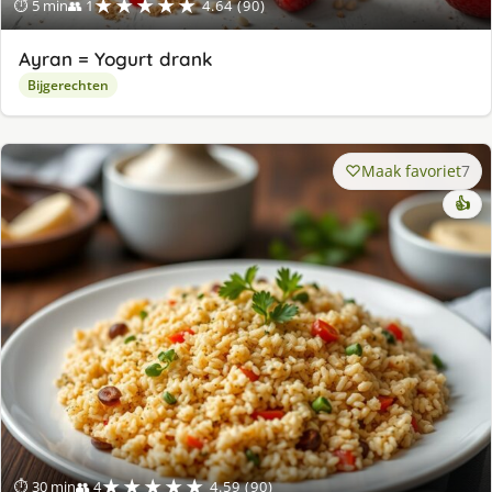
★★★★★
⏱ 5 min
👥 1
4.64 (90)
Ayran = Yogurt drank
Bijgerechten
Maak favoriet
7
👍
★★★★★
⏱ 30 min
👥 4
4.59 (90)