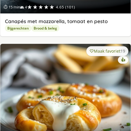
★★★★★
⏱ 15 min
👥 4
4.65 (101)
Canapés met mozzarella, tomaat en pesto
Bijgerechten
Brood & beleg
Maak favoriet
19
👍