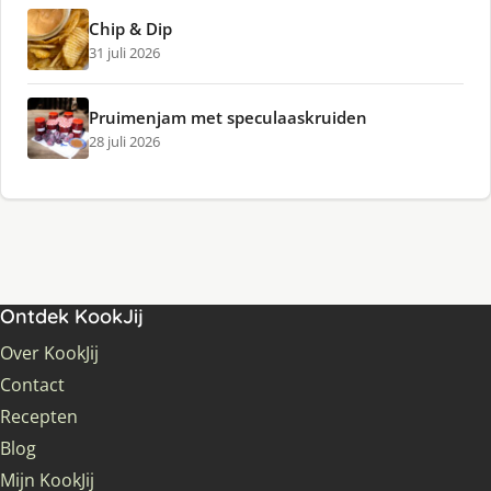
Chip & Dip
31 juli 2026
Pruimenjam met speculaaskruiden
28 juli 2026
Ontdek KookJij
Over KookJij
Contact
Recepten
Blog
Mijn KookJij