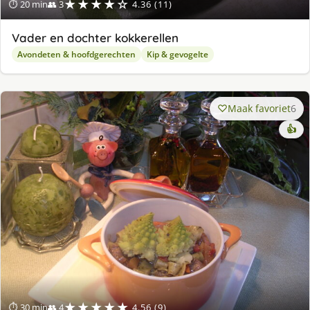
★★★★☆
⏱ 20 min
👥 3
4.36 (11)
Vader en dochter kokkerellen
Avondeten & hoofdgerechten
Kip & gevogelte
Maak favoriet
6
👍
★★★★★
⏱ 30 min
👥 4
4.56 (9)