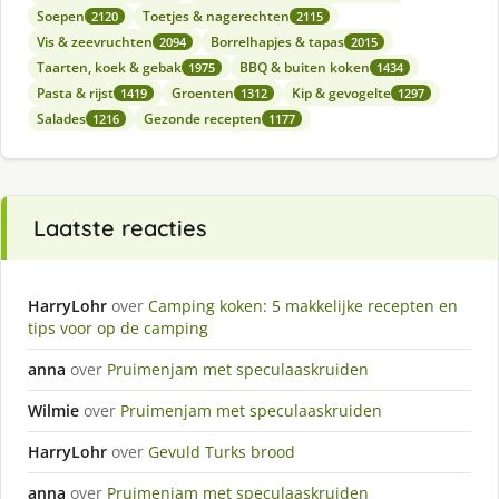
Soepen
Toetjes & nagerechten
2120
2115
Vis & zeevruchten
Borrelhapjes & tapas
2094
2015
Taarten, koek & gebak
BBQ & buiten koken
1975
1434
Pasta & rijst
Groenten
Kip & gevogelte
1419
1312
1297
Salades
Gezonde recepten
1216
1177
Laatste reacties
HarryLohr
over
Camping koken: 5 makkelijke recepten en
tips voor op de camping
anna
over
Pruimenjam met speculaaskruiden
Wilmie
over
Pruimenjam met speculaaskruiden
HarryLohr
over
Gevuld Turks brood
anna
over
Pruimenjam met speculaaskruiden