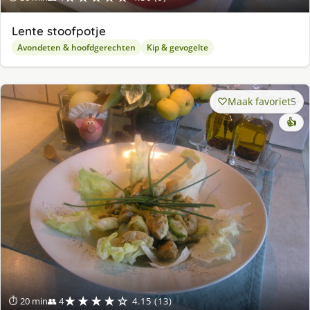
Lente stoofpotje
Avondeten & hoofdgerechten
Kip & gevogelte
Maak favoriet
5
👍
★★★★☆
⏱ 20 min
👥 4
4.15 (13)