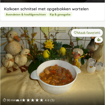
Kalkoen schnitsel met opgebakken wortelen
Avondeten & hoofdgerechten
Kip & gevogelte
Maak favoriet
6
👍
★★★★★
⏱ 90 min
👥 4
4.6 (5)