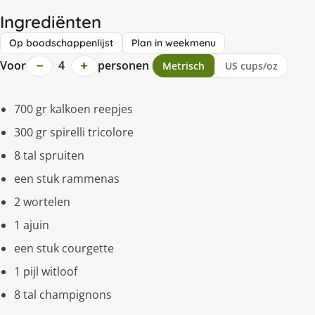
Ingrediënten
Op boodschappenlijst
Plan in weekmenu
−
+
Voor
4
personen
Metrisch
US cups/oz
700 gr kalkoen reepjes
300 gr spirelli tricolore
8 tal spruiten
een stuk rammenas
2 wortelen
1 ajuin
een stuk courgette
1 pijl witloof
8 tal champignons