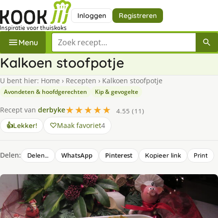
Inloggen
Registreren
Zoek een recept
Menu
Kalkoen stoofpotje
U bent hier:
Home
›
Recepten
›
Kalkoen stoofpotje
Avondeten & hoofdgerechten
Kip & gevogelte
★★★★★
Recept van
derbyke
4.55 (11)
Maak favoriet
4
👍
Lekker!
Delen:
WhatsApp
Pinterest
Delen…
Kopieer link
Print