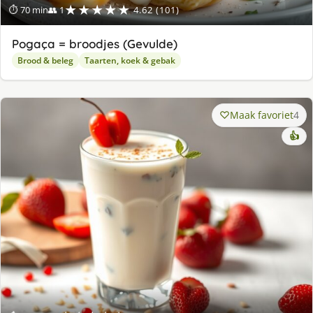
★★★★★
⏱ 70 min
👥 1
4.62 (101)
Pogaça = broodjes (Gevulde)
Brood & beleg
Taarten, koek & gebak
Maak favoriet
4
👍