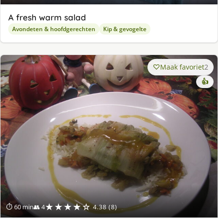
A fresh warm salad
Avondeten & hoofdgerechten
Kip & gevogelte
Maak favoriet
2
👍
★★★★☆
⏱ 60 min
👥 4
4.38 (8)