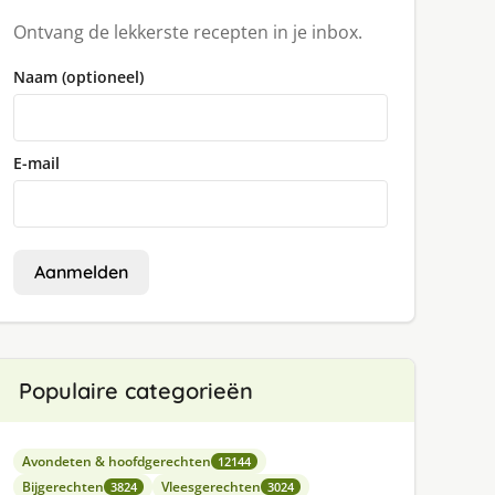
Ontvang de lekkerste recepten in je inbox.
Naam (optioneel)
E-mail
Aanmelden
Populaire categorieën
Avondeten & hoofdgerechten
12144
Bijgerechten
Vleesgerechten
3824
3024