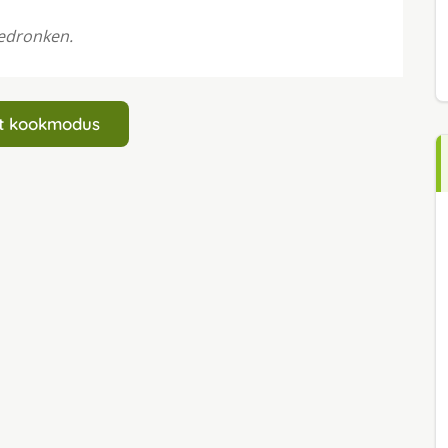
gedronken.
art kookmodus