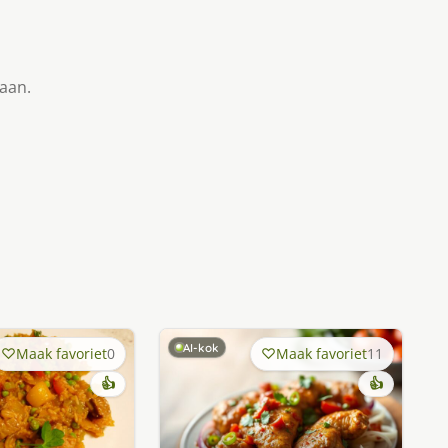
taan.
AI-kok
Maak favoriet
0
Maak favoriet
11
👍
👍