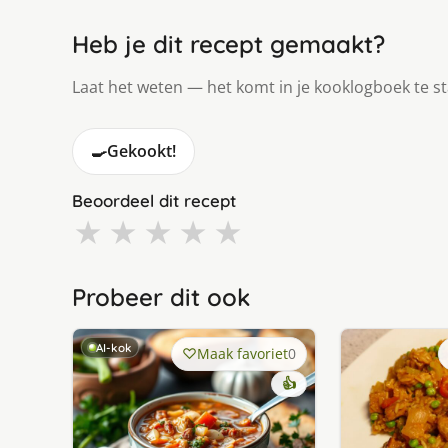
Heb je dit recept gemaakt?
Laat het weten — het komt in je kooklogboek te s
🍳
Gekookt!
Beoordeel dit recept
★
★
★
★
★
Probeer dit ook
AI-kok
Maak favoriet
0
👍