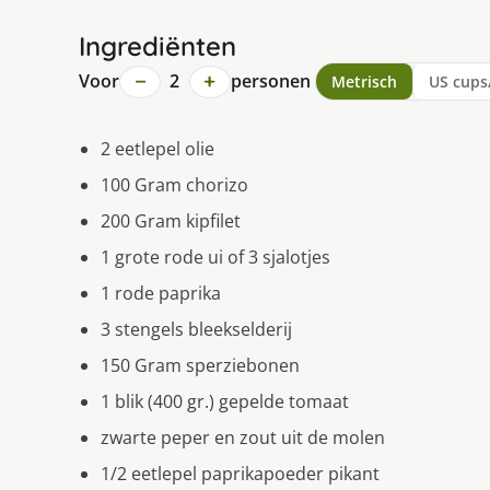
Ingrediënten
−
+
Voor
2
personen
Metrisch
US cups
2 eetlepel olie
100 Gram chorizo
200 Gram kipfilet
1 grote rode ui of 3 sjalotjes
1 rode paprika
3 stengels bleekselderij
150 Gram sperziebonen
1 blik (400 gr.) gepelde tomaat
zwarte peper en zout uit de molen
1/2 eetlepel paprikapoeder pikant