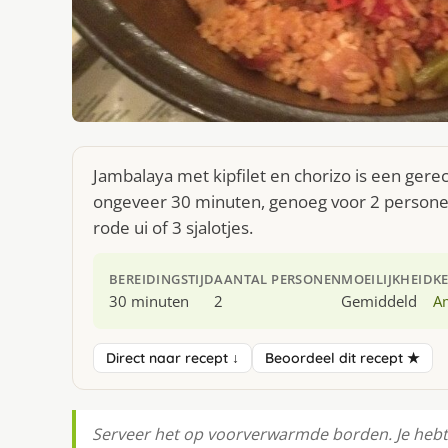
Jambalaya met kipfilet en chorizo is een gere
ongeveer 30 minuten, genoeg voor 2 personen. 
rode ui of 3 sjalotjes.
BEREIDINGSTIJD
AANTAL PERSONEN
MOEILIJKHEID
K
30 minuten
2
Gemiddeld
A
Direct naar recept ↓
Beoordeel dit recept ★
Serveer het op voorverwarmde borden. Je hebt 