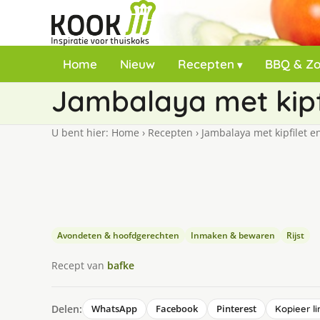
Home
Nieuw
Recepten
BBQ & Z
Jambalaya met kipfi
U bent hier:
Home
›
Recepten
›
Jambalaya met kipfilet e
Avondeten & hoofdgerechten
Inmaken & bewaren
Rijst
Recept van
bafke
Delen:
WhatsApp
Facebook
Pinterest
Kopieer li