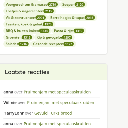
Voorgerechten & amuses
Soepen
2759
2120
Toetjes & nagerechten
2115
Vis & zeevruchten
Borrelhapjes & tapas
2094
2015
Taarten, koek & gebak
1975
BBQ & buiten koken
Pasta & rijst
1434
1419
Groenten
Kip & gevogelte
1312
1297
Salades
Gezonde recepten
1216
1177
Laatste reacties
anna
over
Pruimenjam met speculaaskruiden
Wilmie
over
Pruimenjam met speculaaskruiden
HarryLohr
over
Gevuld Turks brood
anna
over
Pruimenjam met speculaaskruiden