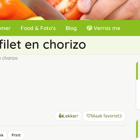
omer
Food & Foto’s
Blog
🎲 Verras me
let en chorizo
n chorizo
Maak favoriet
3
👍
Lekker!
nk
Print