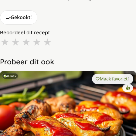
🍳
Gekookt!
Beoordeel dit recept
★
★
★
★
★
Probeer dit ook
AI-kok
Maak favoriet
1
👍