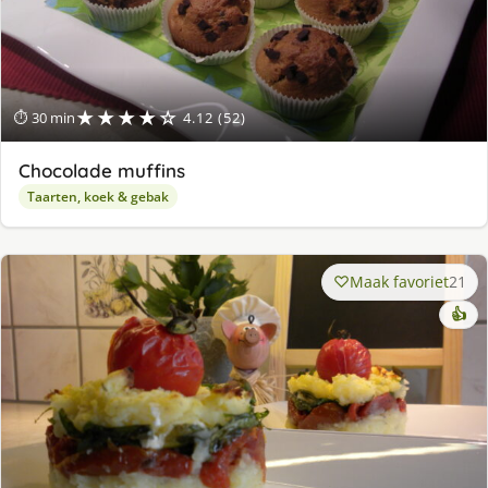
★★★★☆
⏱ 30 min
4.12 (52)
Chocolade muffins
Taarten, koek & gebak
Maak favoriet
21
👍