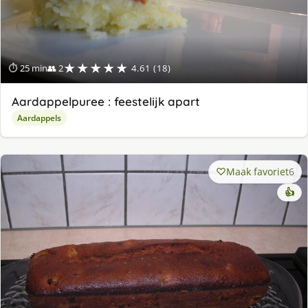
★★★★★
⏱ 25 min
👥 2
4.61 (18)
Aardappelpuree : feestelijk apart
Aardappels
Maak favoriet
6
👍