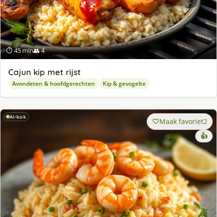
⏱ 45 min
👥 4
Cajun kip met rijst
Avondeten & hoofdgerechten
Kip & gevogelte
AI-kok
Maak favoriet
2
👍