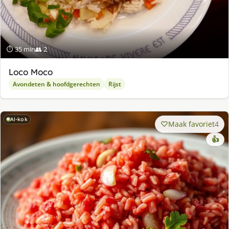
⏱ 35 min
👥 2
Loco Moco
Avondeten & hoofdgerechten
Rijst
AI-kok
Maak favoriet
4
👍