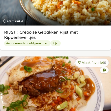
⏱ 60 min
👥 4
RIJST : Creoolse Gebakken Rijst met
Kippenlevertjes
Avondeten & hoofdgerechten
Rijst
Maak favoriet
0
👍