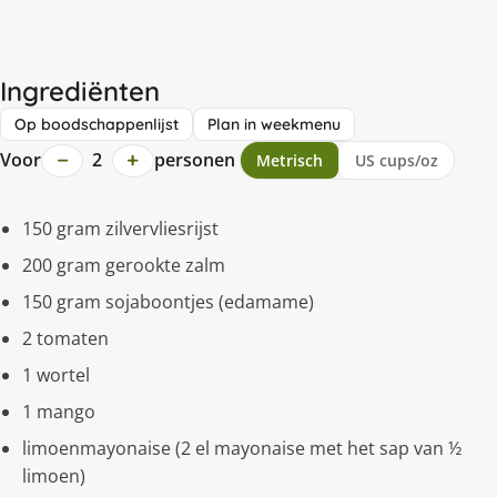
Ingrediënten
Op boodschappenlijst
Plan in weekmenu
−
+
Voor
2
personen
Metrisch
US cups/oz
150 gram zilvervliesrijst
200 gram gerookte zalm
150 gram sojaboontjes (edamame)
2 tomaten
1 wortel
1 mango
limoenmayonaise (2 el mayonaise met het sap van ½
limoen)