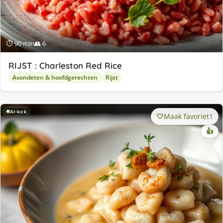
⏱ 90 min
👥 6
RIJST : Charleston Red Rice
Avondeten & hoofdgerechten
Rijst
AI-kok
Maak favoriet
1
👍