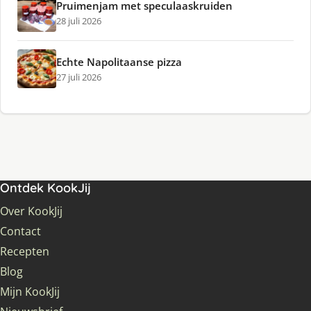
Pruimenjam met speculaaskruiden
28 juli 2026
Echte Napolitaanse pizza
27 juli 2026
Ontdek KookJij
Over KookJij
Contact
Recepten
Blog
Mijn KookJij