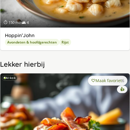
⏱ 150 min
👥 4
Hoppin’John
Avondeten & hoofdgerechten
Rijst
Lekker hierbij
AI-kok
Maak favoriet
6
👍