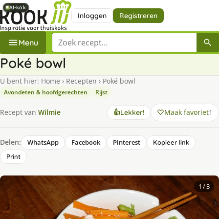
AI-kok
AI-kok
AI-kok
AI-kok
AI-kok
AI-kok
Inloggen
Registreren
Zoek een recept
Menu
Poké bowl
U bent hier:
Home
›
Recepten
›
Poké bowl
Avondeten & hoofdgerechten
Rijst
Maak favoriet
1
Recept van
Wilmie
👍
Lekker!
Delen:
WhatsApp
Facebook
Pinterest
Kopieer link
Print
1
/ 3