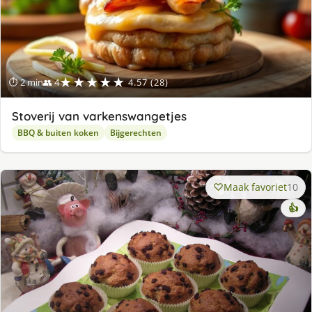
★★★★★
⏱ 2 min
👥 4
4.57 (28)
Stoverij van varkenswangetjes
BBQ & buiten koken
Bijgerechten
Maak favoriet
10
👍