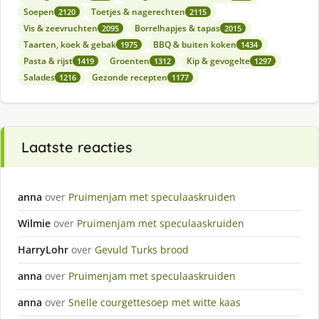
Soepen
Toetjes & nagerechten
2120
2115
Vis & zeevruchten
Borrelhapjes & tapas
2095
2015
Taarten, koek & gebak
BBQ & buiten koken
1975
1434
Pasta & rijst
Groenten
Kip & gevogelte
1419
1312
1297
Salades
Gezonde recepten
1216
1177
Laatste reacties
anna
over
Pruimenjam met speculaaskruiden
Wilmie
over
Pruimenjam met speculaaskruiden
HarryLohr
over
Gevuld Turks brood
anna
over
Pruimenjam met speculaaskruiden
anna
over
Snelle courgettesoep met witte kaas