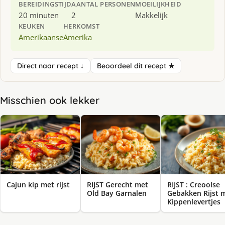
BEREIDINGSTIJD
AANTAL PERSONEN
MOEILIJKHEID
20 minuten
2
Makkelijk
KEUKEN
HERKOMST
Amerikaanse
Amerika
Direct naar recept ↓
Beoordeel dit recept ★
Misschien ook lekker
Cajun kip met rijst
RIJST Gerecht met
RIJST : Creoolse
Old Bay Garnalen
Gebakken Rijst 
Kippenlevertjes