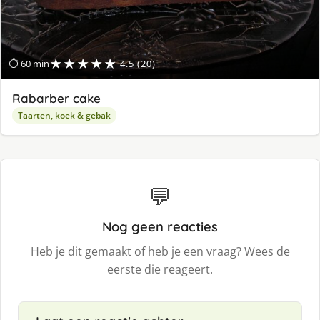
★★★★★
⏱ 60 min
4.5 (20)
Rabarber cake
Taarten, koek & gebak
💬
Nog geen reacties
Heb je dit gemaakt of heb je een vraag? Wees de
eerste die reageert.