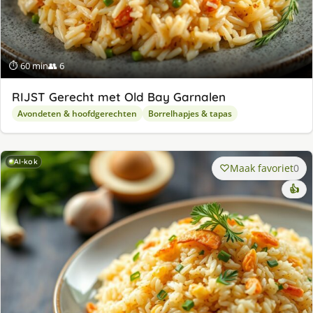
⏱ 60 min
👥 6
RIJST Gerecht met Old Bay Garnalen
Avondeten & hoofdgerechten
Borrelhapjes & tapas
AI-kok
Maak favoriet
0
👍