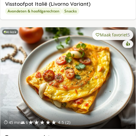
Visstoofpot Italië (Livorno Variant)
Avondeten & hoofdgerechten
Snacks
AI-kok
Maak favoriet
5
👍
★★★★★
⏱ 45 min
👥 6
4.5 (2)