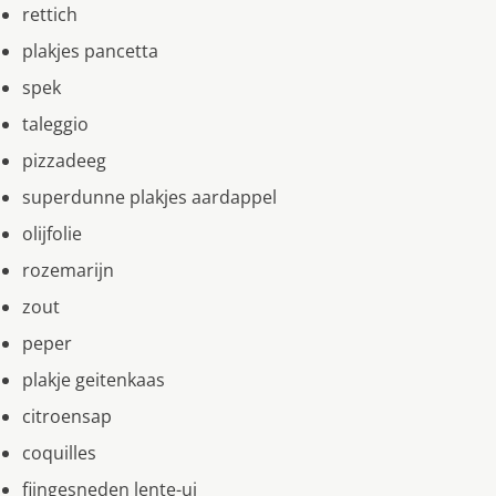
rettich
plakjes pancetta
spek
taleggio
pizzadeeg
superdunne plakjes aardappel
olijfolie
rozemarijn
zout
peper
plakje geitenkaas
citroensap
coquilles
fijngesneden lente-ui