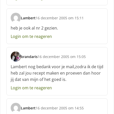
e
f
:
Lambert
16 december 2005 om 15:11
s
c
heb je ook al nr 2 gezien.
h
Login om te reageren
r
e
e
f
brandaris
16 december 2005 om 15:05
:
s
c
Lambert nog bedank voor je mail,zodra ik de tijd
h
heb zal jou recept maken en proeven dan hoor
r
jij dat van mijn of het goed is.
e
e
Login om te reageren
f
:
Lambert
16 december 2005 om 14:55
s