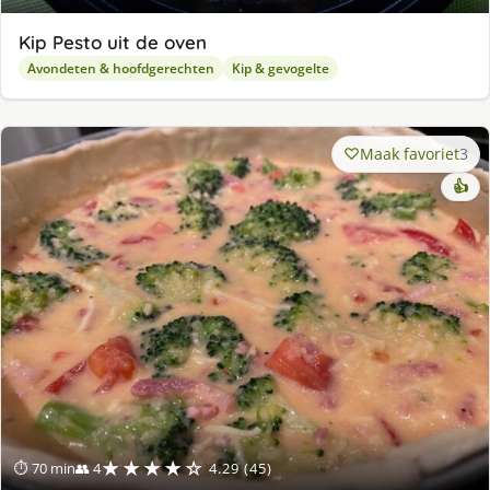
Kip Pesto uit de oven
Avondeten & hoofdgerechten
Kip & gevogelte
Maak favoriet
3
👍
★★★★☆
⏱ 70 min
👥 4
4.29 (45)