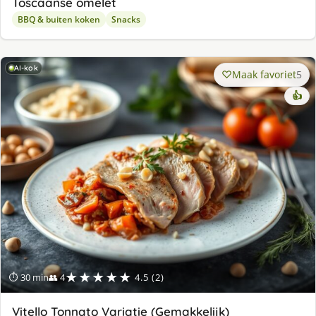
Toscaanse omelet
BBQ & buiten koken
Snacks
AI-kok
Maak favoriet
5
👍
★★★★★
⏱ 30 min
👥 4
4.5 (2)
Vitello Tonnato Variatie (Gemakkelijk)