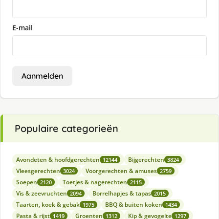
E-mail
Aanmelden
Populaire categorieën
Avondeten & hoofdgerechten
Bijgerechten
12144
3824
Vleesgerechten
Voorgerechten & amuses
3024
2759
Soepen
Toetjes & nagerechten
2120
2115
Vis & zeevruchten
Borrelhapjes & tapas
2094
2015
Taarten, koek & gebak
BBQ & buiten koken
1975
1434
Pasta & rijst
Groenten
Kip & gevogelte
1419
1312
1297