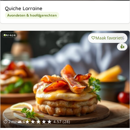
Quiche Lorraine
Avondeten & hoofdgerechten
AI-kok
Maak favoriet
6
👍
★★★★★
⏱ 2 min
👥 4
4.57 (28)