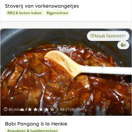
Stoverij van varkenswangetjes
BBQ & buiten koken
Bijgerechten
Maak favoriet
91
ke
👍
1
lek
ge
★★★★☆
⏱ 60 min
👥 4
3.96 (108)
Babi Pangang à la Henkie
Avondeten & hoofdgerechten