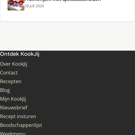
28 juli 2026
Ontdek KookJij
Over KookJij
Contact
Recepten
Blog
Mijn KookJij
Nieuwsbrief
Recept insturen
Boodschappenlijst
Weekmenu