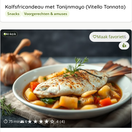
Kalfsfricandeau met Tonijnmayo (Vitello Tonnata)
Snacks
Voorgerechten & amuses
AI-kok
Maak favoriet
6
👍
★★★★☆
⏱ 75 min
👥 6
4 (4)