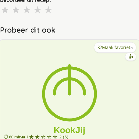
★
★
★
★
★
Probeer dit ook
Maak favoriet
5
👍
★★☆☆☆
⏱ 60 min
👥 1
2 (5)