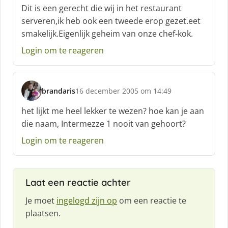
c
Dit is een gerecht die wij in het restaurant
h
serveren,ik heb ook een tweede erop gezet.eet
r
smakelijk.Eigenlijk geheim van onze chef-kok.
e
e
Login om te reageren
f
:
brandaris
16 december 2005 om 14:49
s
c
het lijkt me heel lekker te wezen? hoe kan je aan
h
die naam, Intermezze 1 nooit van gehoort?
r
e
Login om te reageren
e
f
:
Laat een reactie achter
Je moet
ingelogd zijn op
om een reactie te
plaatsen.