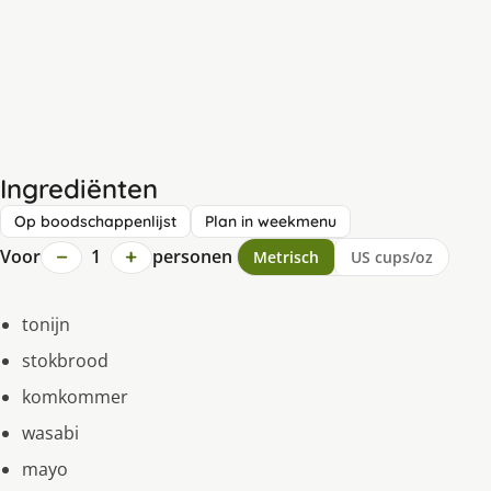
Ingrediënten
Op boodschappenlijst
Plan in weekmenu
−
+
Voor
1
personen
Metrisch
US cups/oz
tonijn
stokbrood
komkommer
wasabi
mayo