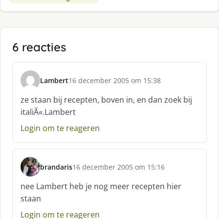
6 reacties
Lambert
16 december 2005 om 15:38
s
c
ze staan bij recepten, boven in, en dan zoek bij
h
italiÃ«.Lambert
r
e
Login om te reageren
e
f
:
brandaris
16 december 2005 om 15:16
s
c
nee Lambert heb je nog meer recepten hier
h
staan
r
e
Login om te reageren