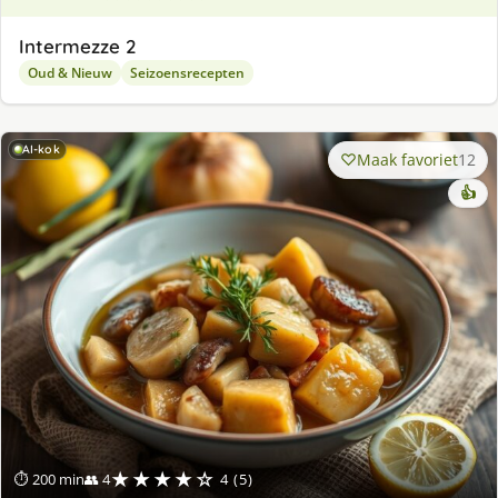
Intermezze 2
Oud & Nieuw
Seizoensrecepten
AI-kok
Maak favoriet
12
👍
★★★★☆
⏱ 200 min
👥 4
4 (5)