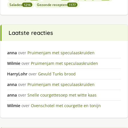
Salades
Gezonde recepten
1216
1177
Laatste reacties
anna
over
Pruimenjam met speculaaskruiden
Wilmie
over
Pruimenjam met speculaaskruiden
HarryLohr
over
Gevuld Turks brood
anna
over
Pruimenjam met speculaaskruiden
anna
over
Snelle courgettesoep met witte kaas
Wilmie
over
Ovenschotel met courgette en tonijn