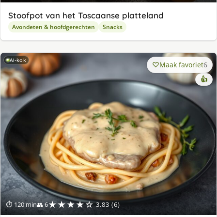
Stoofpot van het Toscaanse platteland
Avondeten & hoofdgerechten
Snacks
AI-kok
Maak favoriet
6
👍
★★★★☆
⏱ 120 min
👥 6
3.83 (6)