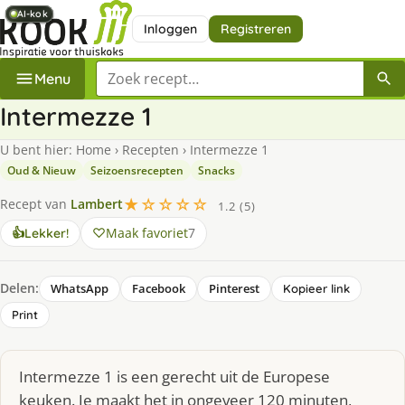
AI-kok
AI-kok
AI-kok
AI-kok
AI-kok
Inloggen
Registreren
Zoek een recept
Menu
Intermezze 1
U bent hier:
Home
›
Recepten
›
Intermezze 1
Oud & Nieuw
Seizoensrecepten
Snacks
★☆☆☆☆
Recept van
Lambert
1.2 (5)
Maak favoriet
7
👍
Lekker!
Delen:
WhatsApp
Facebook
Pinterest
Kopieer link
Print
Intermezze 1 is een gerecht uit de Europese
keuken. Je maakt het in ongeveer 120 minuten,