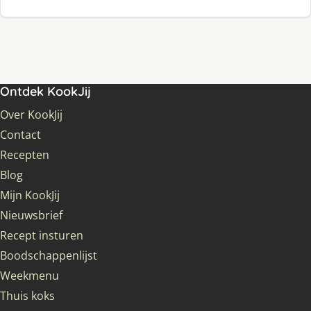
Ontdek KookJij
Over KookJij
Contact
Recepten
Blog
Mijn KookJij
Nieuwsbrief
Recept insturen
Boodschappenlijst
Weekmenu
Thuis koks