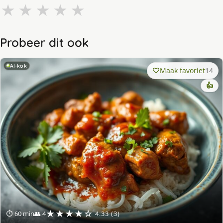
★
★
★
★
★
Probeer dit ook
AI-kok
Maak favoriet
14
👍
★★★★☆
⏱ 60 min
👥 4
4.33 (3)