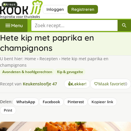
AI-kok
AI-kok
AI-kok
AI-kok
AI-kok
AI-kok
Inloggen
Registreren
Zoek een recept
Menu
Hete kip met paprika en
champignons
U bent hier:
Home
›
Recepten
›
Hete kip met paprika en
champignons
Avondeten & hoofdgerechten
Kip & gevogelte
Maak favoriet
0
Recept van
Keukensloofje 47
👍
Lekker!
Delen:
WhatsApp
Facebook
Pinterest
Kopieer link
Print