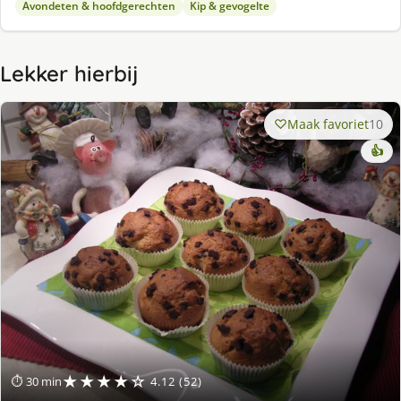
Avondeten & hoofdgerechten
Kip & gevogelte
Lekker hierbij
Maak favoriet
10
👍
★★★★☆
⏱ 30 min
4.12 (52)