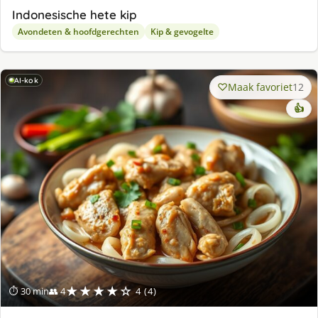
Indonesische hete kip
Avondeten & hoofdgerechten
Kip & gevogelte
AI-kok
Maak favoriet
12
👍
★★★★☆
⏱ 30 min
👥 4
4 (4)