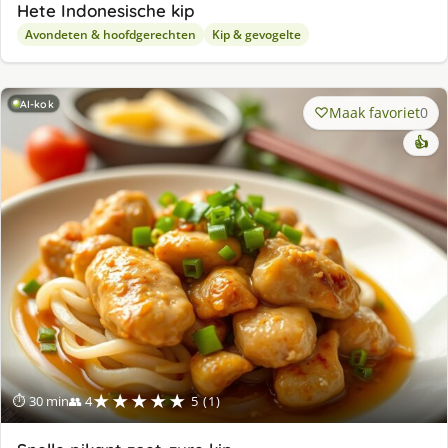
Hete Indonesische kip
Avondeten & hoofdgerechten
Kip & gevogelte
AI-kok
Maak favoriet
0
👍
★★★★★
⏱ 30 min
👥 4
5 (1)