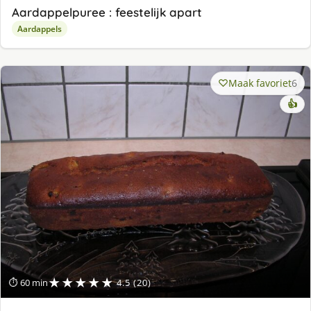
Aardappelpuree : feestelijk apart
Aardappels
Maak favoriet
6
👍
★★★★★
⏱ 60 min
4.5 (20)