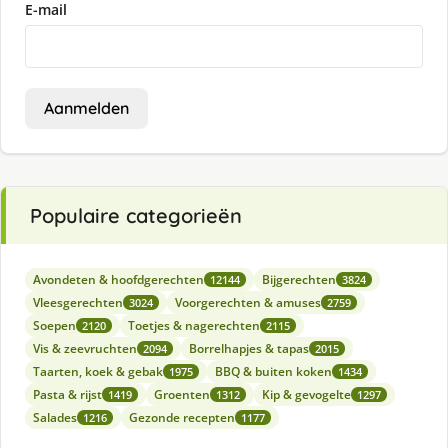
E-mail
Aanmelden
Populaire categorieën
Avondeten & hoofdgerechten
Bijgerechten
12144
3824
Vleesgerechten
Voorgerechten & amuses
3024
2759
Soepen
Toetjes & nagerechten
2120
2115
Vis & zeevruchten
Borrelhapjes & tapas
2094
2015
Taarten, koek & gebak
BBQ & buiten koken
1975
1434
Pasta & rijst
Groenten
Kip & gevogelte
1419
1312
1297
Salades
Gezonde recepten
1216
1177