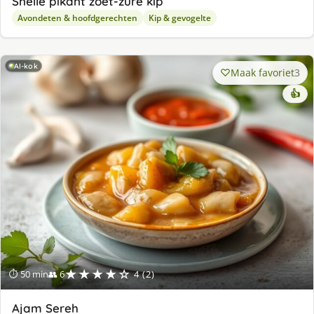
Snelle pikant zoet-zure kip
Avondeten & hoofdgerechten
Kip & gevogelte
AI-kok
Maak favoriet
3
👍
★★★★☆
⏱ 50 min
👥 6
4 (2)
Ajam Sereh