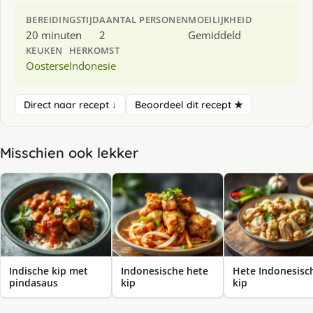
BEREIDINGSTIJD
AANTAL PERSONEN
MOEILIJKHEID
20 minuten
2
Gemiddeld
KEUKEN
HERKOMST
Oosterse
Indonesie
Direct naar recept ↓
Beoordeel dit recept ★
Misschien ook lekker
Indische kip met
Indonesische hete
Hete Indonesisc
pindasaus
kip
kip