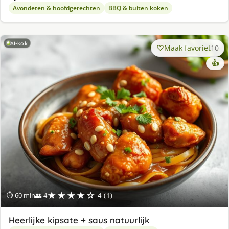
Avondeten & hoofdgerechten
BBQ & buiten koken
AI-kok
Maak favoriet
10
👍
★★★★☆
⏱ 60 min
👥 4
4 (1)
Heerlijke kipsate + saus natuurlijk