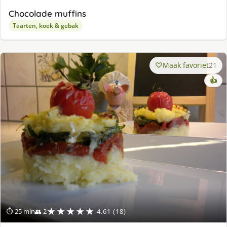
Chocolade muffins
Taarten, koek & gebak
Maak favoriet
21
👍
★★★★★
⏱ 25 min
👥 2
4.61 (18)