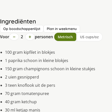
Ingrediënten
Op boodschappenlijst
Plan in weekmenu
−
+
Voor
2
personen
Metrisch
US cups/oz
100 gram kipfilet in blokjes
1 paprika schoon in kleine blokjes
150 gram champignons schoon in kleine stukjes
2 uien gesnipperd
3 teen knoflook uit de pers
70 gram tomatenpuree
40 gram ketchup
30 ml ketjap manis