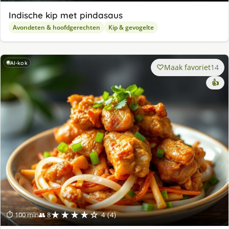
Indische kip met pindasaus
Avondeten & hoofdgerechten
Kip & gevogelte
AI-kok
Maak favoriet
14
👍
★★★★☆
⏱ 100 min
👥 8
4 (4)