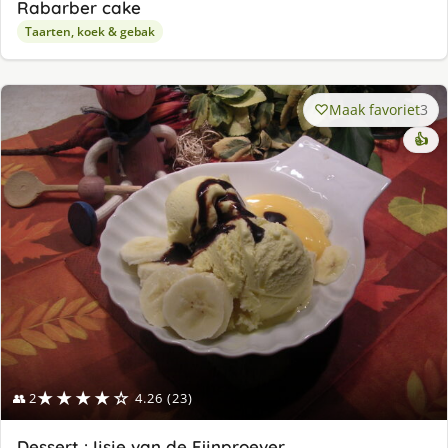
Rabarber cake
Taarten, koek & gebak
Maak favoriet
3
👍
★★★★☆
👥 2
4.26 (23)
Dessert : Ijsje van de Fijnproever