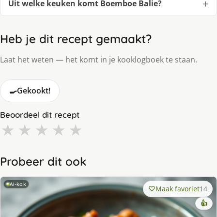
Uit welke keuken komt Boemboe Balie?
Heb je dit recept gemaakt?
Laat het weten — het komt in je kooklogboek te staan.
🍳
Gekookt!
Beoordeel dit recept
★
★
★
★
★
Probeer dit ook
AI-kok
Maak favoriet
14
👍