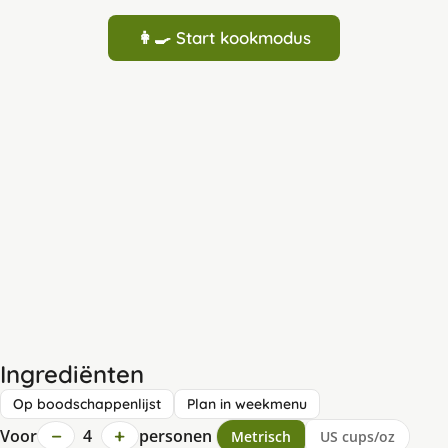
👩‍🍳 Start kookmodus
Ingrediënten
Op boodschappenlijst
Plan in weekmenu
−
+
Voor
4
personen
Metrisch
US cups/oz