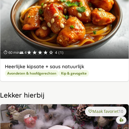
★★★★☆
⏱ 60 min
👥 4
4 (1)
Heerlijke kipsate + saus natuurlijk
Avondeten & hoofdgerechten
Kip & gevogelte
Lekker hierbij
Maak favoriet
10
👍