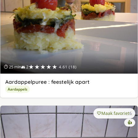
★★★★★
⏱ 25 min
👥 2
4.61 (18)
Aardappelpuree : feestelijk apart
Aardappels
Maak favoriet
6
👍