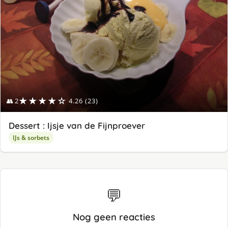
★★★★☆
👥 2
4.26 (23)
Dessert : Ijsje van de Fijnproever
IJs & sorbets
💬
Nog geen reacties