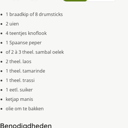
1 braadkip of 8 drumsticks
2 uien
4 teentjes knoflook
1 Spaanse peper
of 2 à 3 theel. sambal oelek
2 theel. laos
1 theel. tamarinde
1 theel. trassi
1 eetl. suiker
ketjap manis
olie om te bakken
Benodigdheden