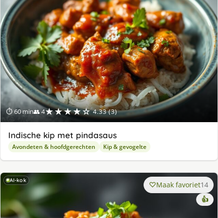
★★★★☆
⏱ 60 min
👥 4
4.33 (3)
Indische kip met pindasaus
Avondeten & hoofdgerechten
Kip & gevogelte
AI-kok
Maak favoriet
14
👍