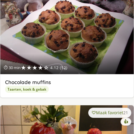
★★★★☆
⏱ 30 min
4.12 (52)
Chocolade muffins
Taarten, koek & gebak
Maak favoriet
21
👍