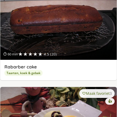
★★★★★
⏱ 60 min
4.5 (20)
Rabarber cake
Taarten, koek & gebak
Maak favoriet
3
👍