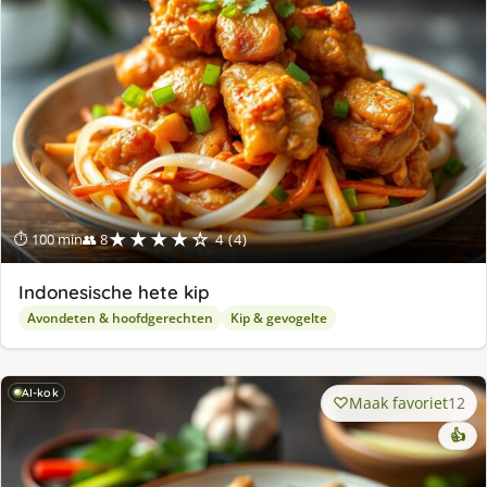
★★★★☆
⏱ 100 min
👥 8
4 (4)
Indonesische hete kip
Avondeten & hoofdgerechten
Kip & gevogelte
AI-kok
Maak favoriet
12
👍