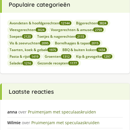
Populaire categorieën
Avondeten & hoofdgerechten
Bijgerechten
12144
3824
Vleesgerechten
Voorgerechten & amuses
3024
2759
Soepen
Toetjes & nagerechten
2120
2115
Vis & zeevruchten
Borrelhapjes & tapas
2095
2015
Taarten, koek & gebak
BBQ & buiten koken
1975
1434
Pasta & rijst
Groenten
Kip & gevogelte
1419
1312
1297
Salades
Gezonde recepten
1216
1177
Laatste reacties
anna
over
Pruimenjam met speculaaskruiden
Wilmie
over
Pruimenjam met speculaaskruiden