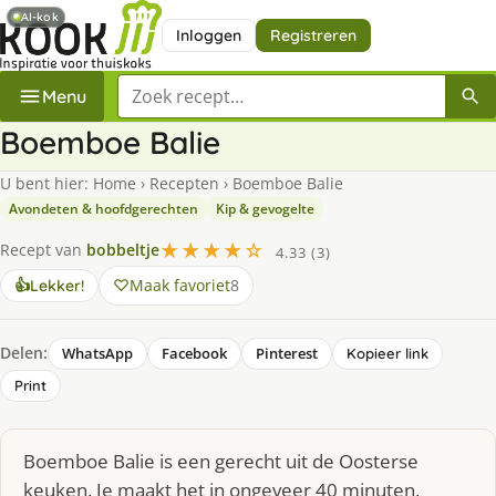
AI-kok
Inloggen
Registreren
Zoek een recept
Menu
Boemboe Balie
U bent hier:
Home
›
Recepten
›
Boemboe Balie
Avondeten & hoofdgerechten
Kip & gevogelte
★★★★☆
Recept van
bobbeltje
4.33 (3)
Maak favoriet
8
👍
Lekker!
Delen:
WhatsApp
Facebook
Pinterest
Kopieer link
Print
Boemboe Balie is een gerecht uit de Oosterse
keuken. Je maakt het in ongeveer 40 minuten,