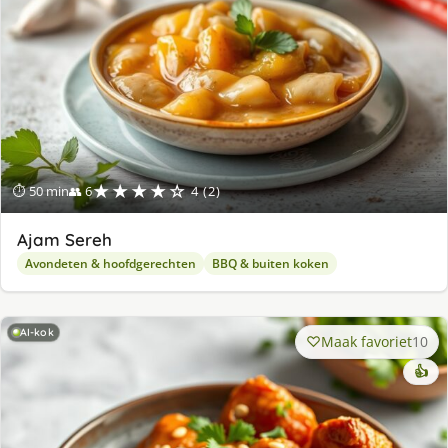
★★★★☆
⏱ 50 min
👥 6
4 (2)
Ajam Sereh
Avondeten & hoofdgerechten
BBQ & buiten koken
AI-kok
Maak favoriet
10
👍