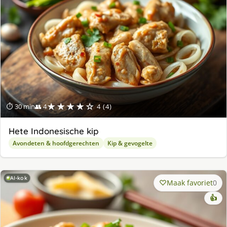
★★★★☆
⏱ 30 min
👥 4
4 (4)
Hete Indonesische kip
Avondeten & hoofdgerechten
Kip & gevogelte
AI-kok
Maak favoriet
0
👍