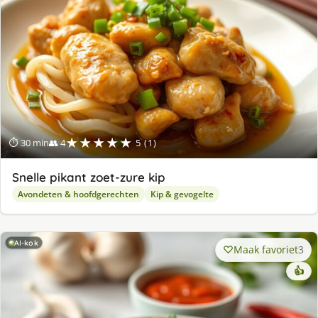
★★★★★
⏱ 30 min
👥 4
5 (1)
Snelle pikant zoet-zure kip
Avondeten & hoofdgerechten
Kip & gevogelte
AI-kok
Maak favoriet
3
👍