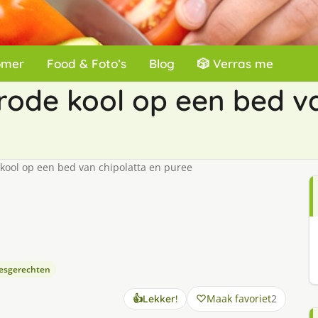
omer
Food & Foto’s
Blog
🎲 Verras me
rode kool op een bed va
kool op een bed van chipolatta en puree
eesgerechten
Maak favoriet
2
👍
Lekker!