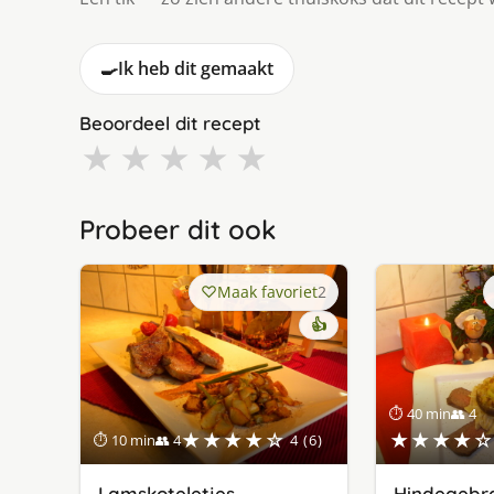
🍳
Ik heb dit gemaakt
Beoordeel dit recept
★
★
★
★
★
Probeer dit ook
Maak favoriet
2
👍
⏱ 40 min
👥 4
★★★★☆
★★★★☆
⏱ 10 min
👥 4
4 (6)
Lamskoteletjes
Hindegebr