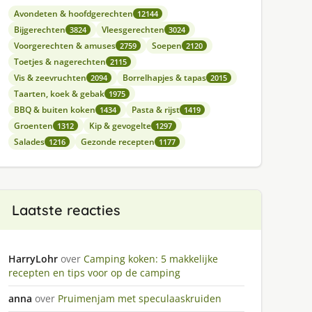
Avondeten & hoofdgerechten
12144
Bijgerechten
Vleesgerechten
3824
3024
Voorgerechten & amuses
Soepen
2759
2120
Toetjes & nagerechten
2115
Vis & zeevruchten
Borrelhapjes & tapas
2094
2015
Taarten, koek & gebak
1975
BBQ & buiten koken
Pasta & rijst
1434
1419
Groenten
Kip & gevogelte
1312
1297
Salades
Gezonde recepten
1216
1177
Laatste reacties
HarryLohr
over
Camping koken: 5 makkelijke
recepten en tips voor op de camping
anna
over
Pruimenjam met speculaaskruiden