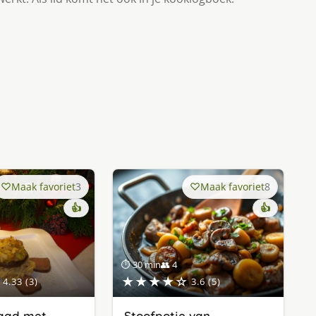
Maak favoriet
3
Maak favoriet
8
👍
👍
⏱ 30 min
👥 4
★★★★☆
4.33 (3)
3.6 (5)
aad met
Stoofpotje van