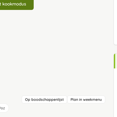
art kookmodus
Op boodschappenlijst
Plan in weekmenu
/oz