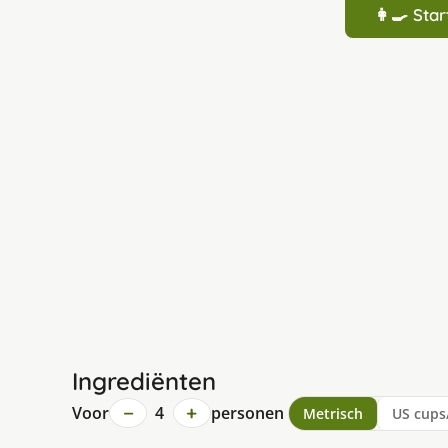
👩‍🍳 St
Ingrediënten
−
+
Voor
4
personen
Metrisch
US cups