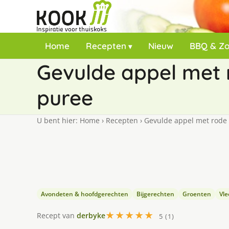
Home
Recepten
Nieuw
BBQ & Z
Gevulde appel met 
puree
U bent hier:
Home
›
Recepten
›
Gevulde appel met rode 
Avondeten & hoofdgerechten
Bijgerechten
Groenten
Vl
★★★★★
Recept van
derbyke
5 (1)