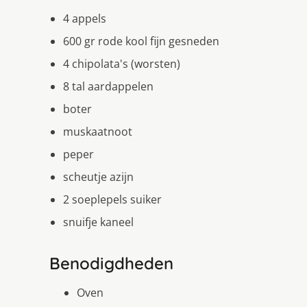
4 appels
600 gr rode kool fijn gesneden
4 chipolata's (worsten)
8 tal aardappelen
boter
muskaatnoot
peper
scheutje azijn
2 soeplepels suiker
snuifje kaneel
Benodigdheden
Oven