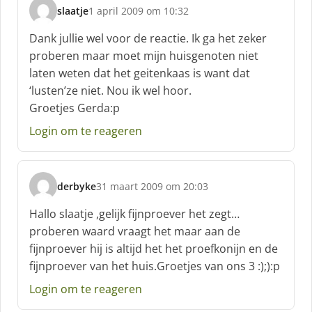
slaatje
1 april 2009 om 10:32
s
c
Dank jullie wel voor de reactie. Ik ga het zeker
h
proberen maar moet mijn huisgenoten niet
r
laten weten dat het geitenkaas is want dat
e
‘lusten’ze niet. Nou ik wel hoor.
e
f
Groetjes Gerda:p
:
Login om te reageren
derbyke
31 maart 2009 om 20:03
s
c
Hallo slaatje ,gelijk fijnproever het zegt…
h
proberen waard vraagt het maar aan de
r
fijnproever hij is altijd het het proefkonijn en de
e
fijnproever van het huis.Groetjes van ons 3 :);):p
e
f
Login om te reageren
: