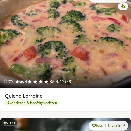
👍
★★★★☆
⏱ 70 min
👥 4
4.29 (45)
Quiche Lorraine
Avondeten & hoofdgerechten
AI-kok
Maak favoriet
6