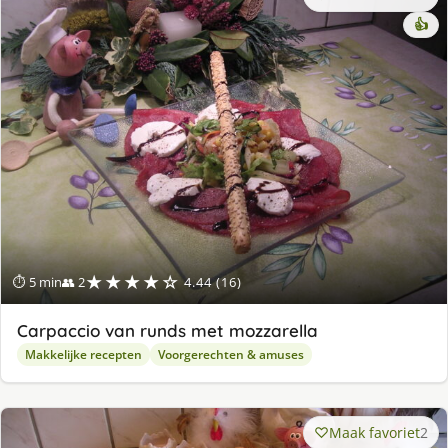
👍
★★★★☆
⏱ 5 min
👥 2
4.44 (16)
Carpaccio van runds met mozzarella
Makkelijke recepten
Voorgerechten & amuses
Maak favoriet
2