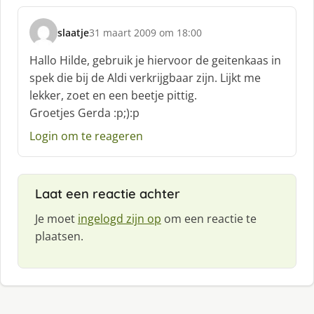
slaatje
31 maart 2009 om 18:00
s
c
Hallo Hilde, gebruik je hiervoor de geitenkaas in
h
spek die bij de Aldi verkrijgbaar zijn. Lijkt me
r
lekker, zoet en een beetje pittig.
e
Groetjes Gerda :p;):p
e
f
Login om te reageren
:
Laat een reactie achter
Je moet
ingelogd zijn op
om een reactie te
plaatsen.