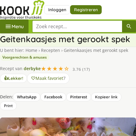
Inloggen
Registreren
Zoek een recept
Menu
Geitenkaasjes met gerookt spek
U bent hier:
Home
›
Recepten
›
Geitenkaasjes met gerookt spek
Voorgerechten & amuses
★★★★☆
Recept van
derbyke
3.76 (17)
Maak favoriet
7
👍
Lekker!
Delen:
WhatsApp
Facebook
Pinterest
Kopieer link
Print