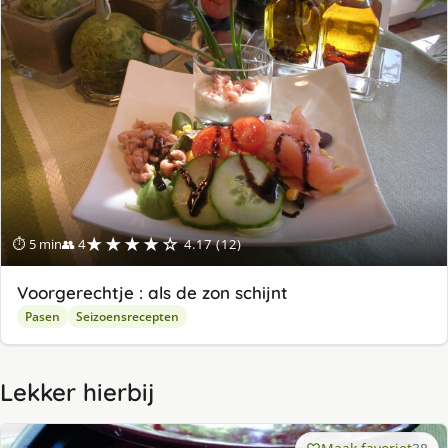
★★★★☆
⏱ 5 min
👥 4
4.17 (12)
Voorgerechtje : als de zon schijnt
Pasen
Seizoensrecepten
Lekker hierbij