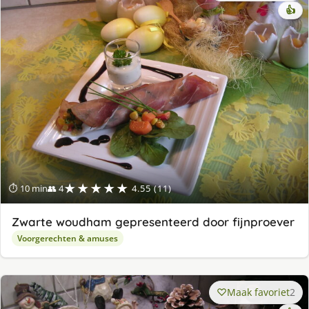
👍
★★★★★
⏱ 10 min
👥 4
4.55 (11)
Zwarte woudham gepresenteerd door fijnproever
Voorgerechten & amuses
Maak favoriet
2