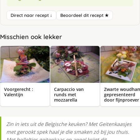
Direct naar recept ↓
Beoordeel dit recept ★
Misschien ook lekker
Voorgerecht :
Carpaccio van
Zwarte woudha
Valentijn
runds met
gepresenteerd
mozzarella
door fijnproever
Zin in iets uit de Belgische keuken? Met Geitenkaasjes
met gerookt spek haal je die smaken zó bij jou thuis.
Met bolleltjes geitenkaas en appel krijgt dit