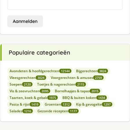
Aanmelden
Populaire categorieën
Avondeten & hoofdgerechten
Bijgerechten
12144
3824
Vleesgerechten
Voorgerechten & amuses
3024
2759
Soepen
Toetjes & nagerechten
2120
2115
Vis & zeevruchten
Borrelhapjes & tapas
2095
2015
Taarten, koek & gebak
BBQ & buiten koken
1975
1434
Pasta & rijst
Groenten
Kip & gevogelte
1419
1312
1297
Salades
Gezonde recepten
1216
1177