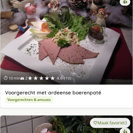
👍
★★★★★
⏱ 10 min
👥 2
4.6 (10)
Voorgerecht met ardeense boerenpaté
Voorgerechten & amuses
Maak favoriet
3
👍