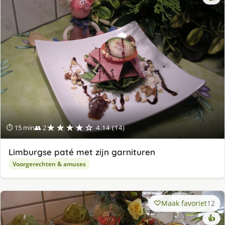
★★★★☆
⏱ 15 min
👥 2
4.14 (14)
Limburgse paté met zijn garnituren
Voorgerechten & amuses
Maak favoriet
12
👍