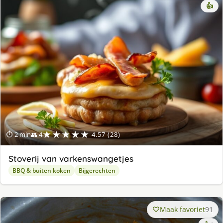
👍
★★★★★
⏱ 2 min
👥 4
4.57 (28)
Stoverij van varkenswangetjes
BBQ & buiten koken
Bijgerechten
Maak favoriet
91