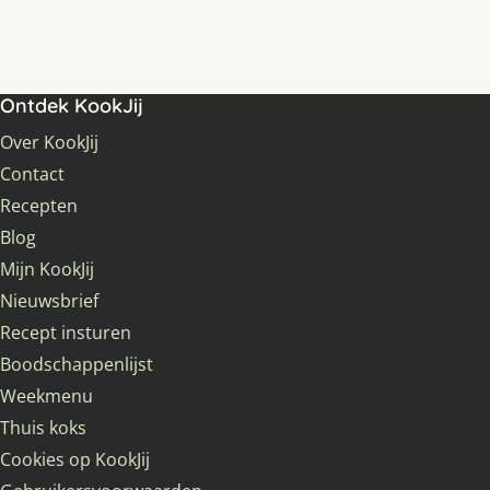
Ontdek KookJij
Over KookJij
Contact
Recepten
Blog
Mijn KookJij
Nieuwsbrief
Recept insturen
Boodschappenlijst
Weekmenu
Thuis koks
Cookies op KookJij