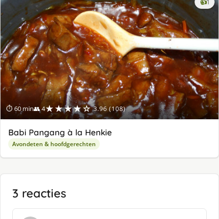
ke
👍
1
lek
ge
★★★★☆
⏱ 60 min
👥 4
3.96 (108)
Babi Pangang à la Henkie
Avondeten & hoofdgerechten
3 reacties