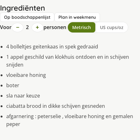
Ingrediënten
Op boodschappenlijst
Plan in weekmenu
−
+
Voor
2
personen
Metrisch
US cups/oz
4 bolleltjes geitenkaas in spek gedraaid
1 appel geschild van klokhuis ontdoen en in schijven
snijden
vloeibare honing
boter
sla naar keuze
ciabatta brood in dikke schijven gesneden
afgarnering : peterselie , vloeibare honing en gemalen
peper