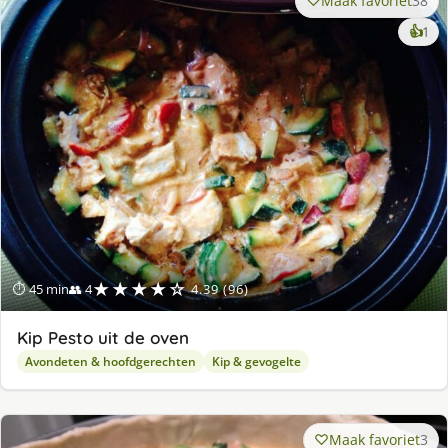
Maak favoriet
38
ke
👍
1
lek
ge
★★★★☆
⏱ 45 min
👥 4
4.39 (96)
Kip Pesto uit de oven
Avondeten & hoofdgerechten
Kip & gevogelte
Maak favoriet
3