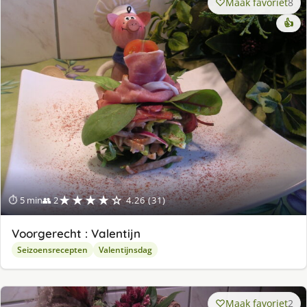
Maak favoriet
8
👍
★★★★☆
⏱ 5 min
👥 2
4.26 (31)
Voorgerecht : Valentijn
Seizoensrecepten
Valentijnsdag
Maak favoriet
2