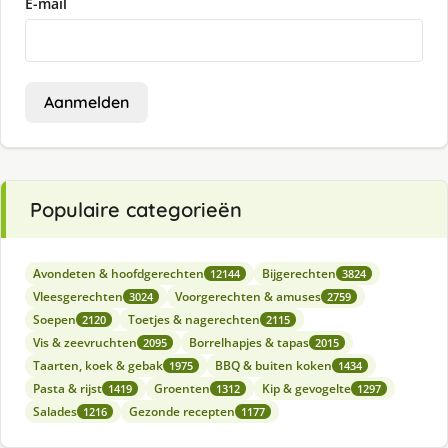
E-mail
Aanmelden
Populaire categorieën
Avondeten & hoofdgerechten
Bijgerechten
12144
3824
Vleesgerechten
Voorgerechten & amuses
3024
2759
Soepen
Toetjes & nagerechten
2120
2115
Vis & zeevruchten
Borrelhapjes & tapas
2095
2015
Taarten, koek & gebak
BBQ & buiten koken
1975
1434
Pasta & rijst
Groenten
Kip & gevogelte
1419
1312
1297
Salades
Gezonde recepten
1216
1177