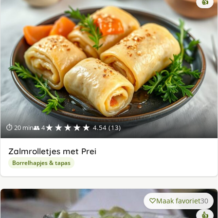
👍
★★★★★
⏱ 20 min
👥 4
4.54 (13)
Zalmrolletjes met Prei
Borrelhapjes & tapas
Maak favoriet
30
👍