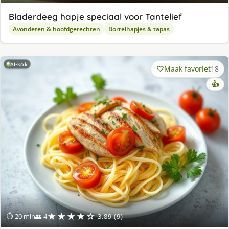
Bladerdeeg hapje speciaal voor Tantelief
Avondeten & hoofdgerechten
Borrelhapjes & tapas
AI-kok
Maak favoriet
18
👍
★★★★☆
⏱ 20 min
👥 4
3.89 (9)