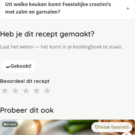
Uit welke keuken komt Feestelijke crostini’s
met zalm en garnalen?
Heb je dit recept gemaakt?
Laat het weten — het komt in je kooklogboek te staan.
🍳
Gekookt!
Beoordeel dit recept
★
★
★
★
★
Probeer dit ook
AI-kok
Maak favoriet
6