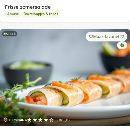
Frisse zomersalade
Amuse
Borrelhapjes & tapas
AI-kok
Maak favoriet
22
👍
★★★★☆
⏱ 10 min
👥 4
3.88 (8)