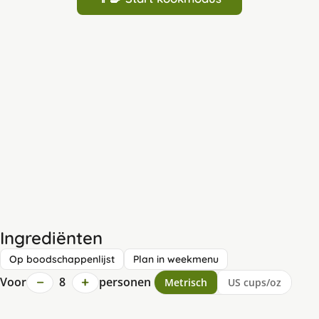
Ingrediënten
Op boodschappenlijst
Plan in weekmenu
−
+
Voor
8
personen
Metrisch
US cups/oz