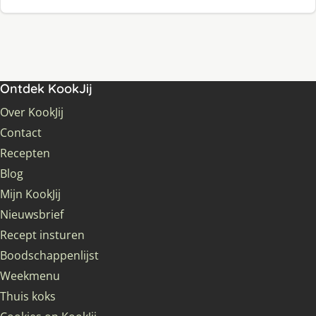
Ontdek KookJij
Over KookJij
Contact
Recepten
Blog
Mijn KookJij
Nieuwsbrief
Recept insturen
Boodschappenlijst
Weekmenu
Thuis koks