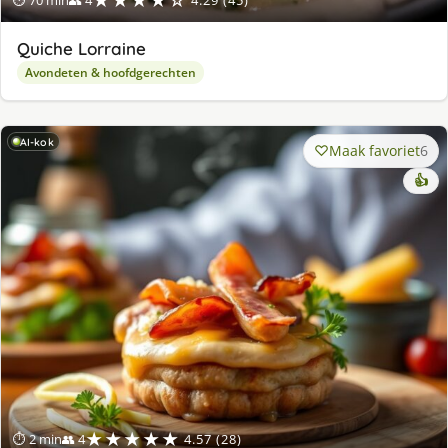
★★★★☆
⏱ 70 min
👥 4
4.29 (45)
Quiche Lorraine
Avondeten & hoofdgerechten
AI-kok
Maak favoriet
6
👍
★★★★★
⏱ 2 min
👥 4
4.57 (28)