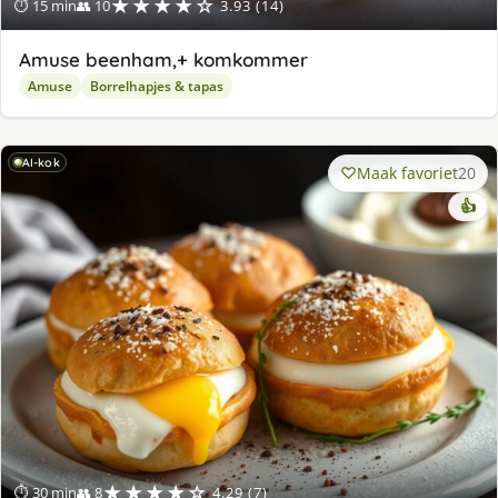
★★★★☆
⏱ 15 min
👥 10
3.93 (14)
Amuse beenham,+ komkommer
Amuse
Borrelhapjes & tapas
AI-kok
Maak favoriet
20
👍
★★★★☆
⏱ 30 min
👥 8
4.29 (7)