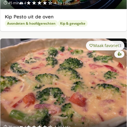
★★★★☆
⏱ 45 min
👥 4
4.39 (96)
Kip Pesto uit de oven
Avondeten & hoofdgerechten
Kip & gevogelte
Maak favoriet
3
👍