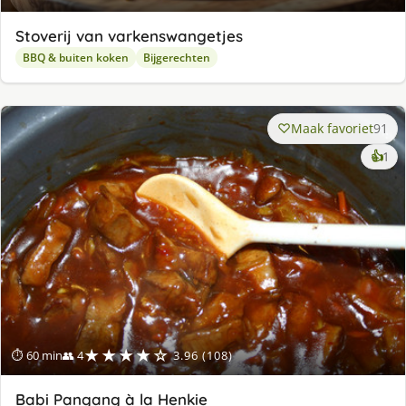
Stoverij van varkenswangetjes
BBQ & buiten koken
Bijgerechten
Maak favoriet
91
ke
👍
1
lek
ge
★★★★☆
⏱ 60 min
👥 4
3.96 (108)
Babi Pangang à la Henkie