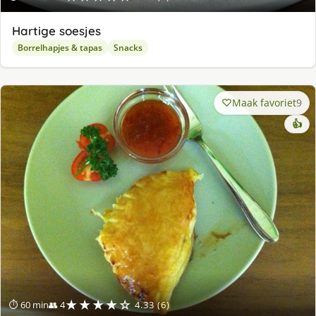
Hartige soesjes
Borrelhapjes & tapas
Snacks
Maak favoriet
9
👍
★★★★☆
⏱ 60 min
👥 4
4.33 (6)