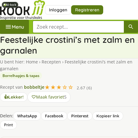
AI-kok
AI-kok
AI-kok
AI-kok
Inloggen
Registreren
Zoek een recept
Menu
Feestelijke crostini’s met zalm en
garnalen
U bent hier:
Home
›
Recepten
›
Feestelijke crostini’s met zalm en
garnalen
Borrelhapjes & tapas
★★★☆☆
Recept van
bobbeltje
2.67 (6)
Maak favoriet
5
👍
Lekker!
Delen:
WhatsApp
Facebook
Pinterest
Kopieer link
Print