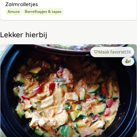
Zalmrolletjes
Amuse
Borrelhapjes & tapas
Lekker hierbij
Maak favoriet
38
ke
👍
1
lek
ge