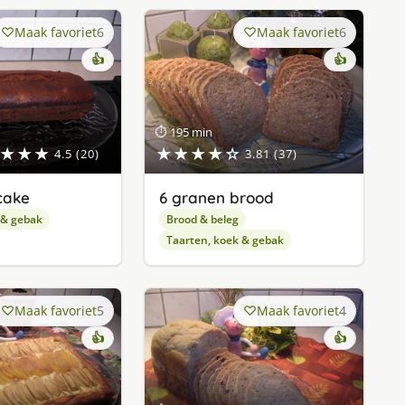
Maak favoriet
6
Maak favoriet
6
👍
👍
⏱ 195 min
★★★
★★★★☆
4.5 (20)
3.81 (37)
cake
6 granen brood
 & gebak
Brood & beleg
Taarten, koek & gebak
Maak favoriet
5
Maak favoriet
4
👍
👍