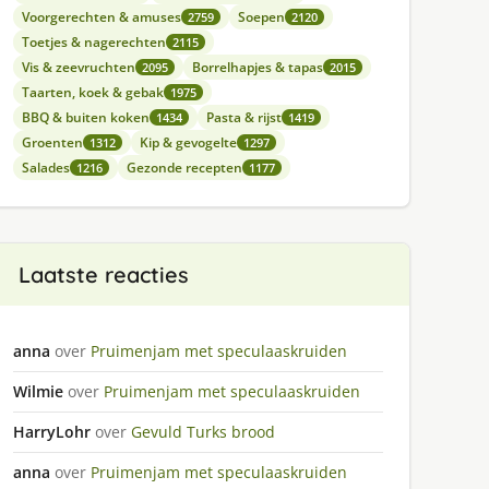
Voorgerechten & amuses
Soepen
2759
2120
Toetjes & nagerechten
2115
Vis & zeevruchten
Borrelhapjes & tapas
2095
2015
Taarten, koek & gebak
1975
BBQ & buiten koken
Pasta & rijst
1434
1419
Groenten
Kip & gevogelte
1312
1297
Salades
Gezonde recepten
1216
1177
Laatste reacties
anna
over
Pruimenjam met speculaaskruiden
Wilmie
over
Pruimenjam met speculaaskruiden
HarryLohr
over
Gevuld Turks brood
anna
over
Pruimenjam met speculaaskruiden