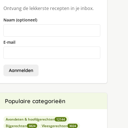
Ontvang de lekkerste recepten in je inbox.
Naam (optioneel)
E-mail
Aanmelden
Populaire categorieën
Avondeten & hoofdgerechten
12144
Bijgerechten
Vleesgerechten
3824
3024