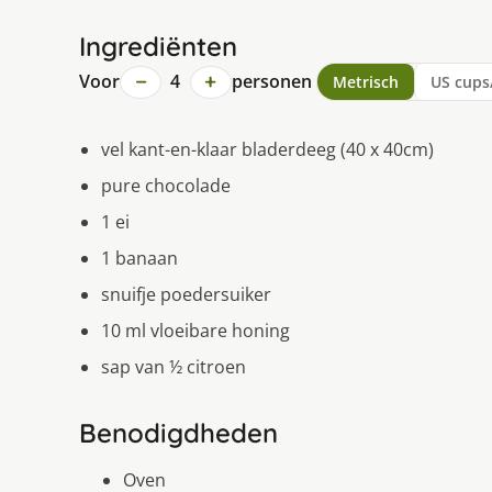
Ingrediënten
−
+
Voor
4
personen
Metrisch
US cups
vel kant-en-klaar bladerdeeg (40 x 40cm)
pure chocolade
1 ei
1 banaan
snuifje poedersuiker
10 ml vloeibare honing
sap van ½ citroen
Benodigdheden
Oven