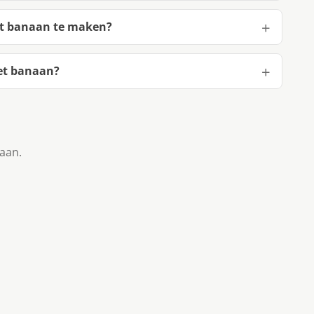
et banaan te maken?
et banaan?
taan.