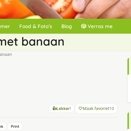
omer
Food & Foto’s
Blog
🎲 Verras me
met banaan
banaan
Maak favoriet
10
👍
Lekker!
nk
Print