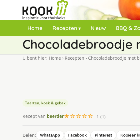
Home
Recepten
Nieuw
BBQ & Z
Chocoladebroodje 
U bent hier:
Home
›
Recepten
›
Chocoladebroodje met 
Taarten, koek & gebak
★☆☆☆☆
Recept van
beerder
1 (1)
Delen:
WhatsApp
Facebook
Pinterest
Kopieer li