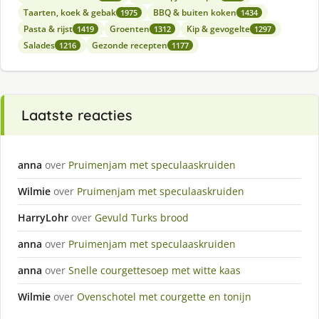
Taarten, koek & gebak
BBQ & buiten koken
1975
1434
Pasta & rijst
Groenten
Kip & gevogelte
1419
1312
1297
Salades
Gezonde recepten
1216
1177
Laatste reacties
anna
over
Pruimenjam met speculaaskruiden
Wilmie
over
Pruimenjam met speculaaskruiden
HarryLohr
over
Gevuld Turks brood
anna
over
Pruimenjam met speculaaskruiden
anna
over
Snelle courgettesoep met witte kaas
Wilmie
over
Ovenschotel met courgette en tonijn