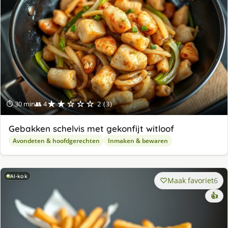
★★☆☆☆
⏱ 30 min
👥 4
2 (3)
Gebakken schelvis met gekonfijt witloof
Avondeten & hoofdgerechten
Inmaken & bewaren
AI-kok
Maak favoriet
6
👍