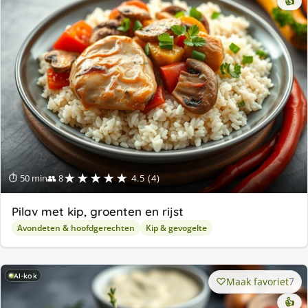
👍
★★★★★
⏱ 50 min
👥 8
4.5 (4)
Pilav met kip, groenten en rijst
Avondeten & hoofdgerechten
Kip & gevogelte
AI-kok
Maak favoriet
7
👍