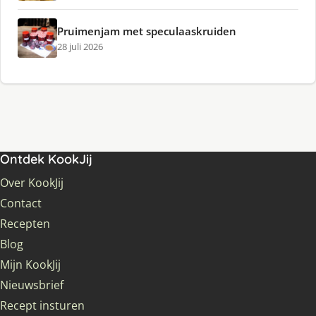
Pruimenjam met speculaaskruiden
28 juli 2026
Ontdek KookJij
Over KookJij
Contact
Recepten
Blog
Mijn KookJij
Nieuwsbrief
Recept insturen