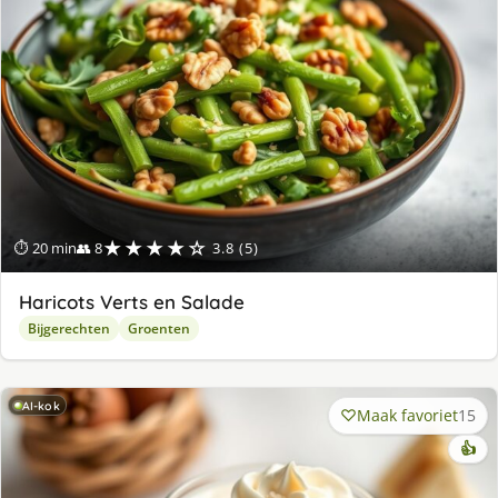
★★★★☆
⏱ 20 min
👥 8
3.8 (5)
Haricots Verts en Salade
Bijgerechten
Groenten
AI-kok
Maak favoriet
15
👍