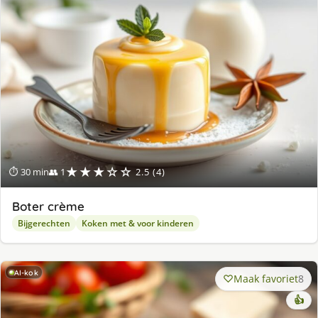
★★★☆☆
⏱ 30 min
👥 1
2.5 (4)
Boter crème
Bijgerechten
Koken met & voor kinderen
AI-kok
Maak favoriet
8
👍