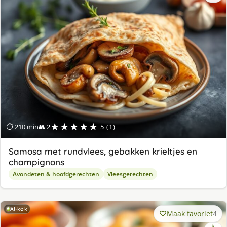
★★★★★
⏱ 210 min
👥 2
5 (1)
Samosa met rundvlees, gebakken krieltjes en
champignons
Avondeten & hoofdgerechten
Vleesgerechten
AI-kok
Maak favoriet
4