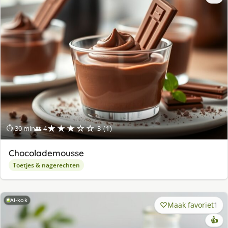
★★★☆☆
⏱ 30 min
👥 4
3 (1)
Chocolademousse
Toetjes & nagerechten
AI-kok
Maak favoriet
1
👍