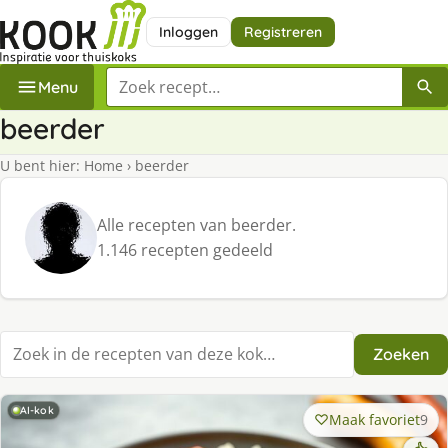
Inloggen
Registreren
Zoek een recept
Menu
beerder
U bent hier:
Home
›
beerder
Alle recepten van beerder.
1.146 recepten gedeeld
Zoeken
Zoek in recepten
AI-kok
Maak favoriet
9