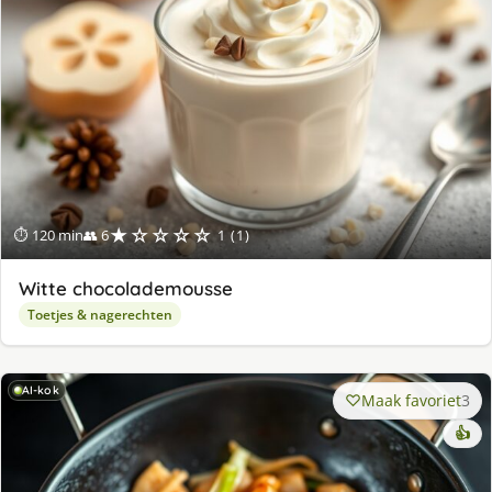
★☆☆☆☆
⏱ 120 min
👥 6
1 (1)
Witte chocolademousse
Toetjes & nagerechten
AI-kok
Maak favoriet
3
👍