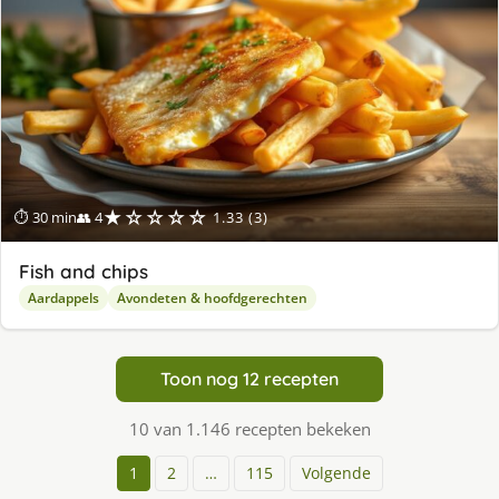
★☆☆☆☆
⏱ 30 min
👥 4
1.33 (3)
Fish and chips
Aardappels
Avondeten & hoofdgerechten
Toon nog 12 recepten
10 van 1.146 recepten bekeken
1
2
…
115
Volgende