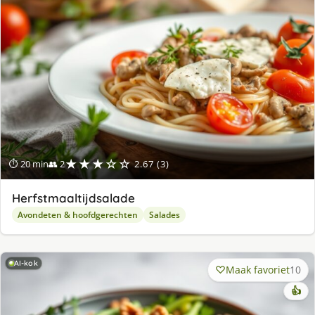
★★★☆☆
⏱ 20 min
👥 2
2.67 (3)
Herfstmaaltijdsalade
Avondeten & hoofdgerechten
Salades
AI-kok
Maak favoriet
10
👍