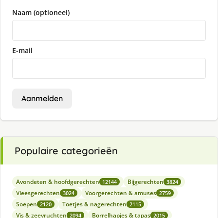
Naam (optioneel)
E-mail
Aanmelden
Populaire categorieën
Avondeten & hoofdgerechten
Bijgerechten
12144
3824
Vleesgerechten
Voorgerechten & amuses
3024
2759
Soepen
Toetjes & nagerechten
2120
2115
Vis & zeevruchten
Borrelhapjes & tapas
2094
2015