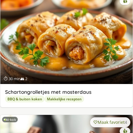
👍
⏱ 30 min
👥 2
Schartongrolletjes met mosterdaus
BBQ & buiten koken
Makkelijke recepten
AI-kok
Maak favoriet
4
👍