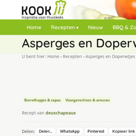
Home
Recepten
Nieuw
BBQ & Z
Asperges en Doper
U bent hier:
Home
›
Recepten
›
Asperges en Doperwtjes
Borrelhapjes & tapas
Voorgerechten & amuses
Recept van
deuxchapeaux
Delen:
WhatsApp
Pinterest
Delen…
Kopieer link