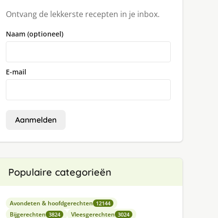
Ontvang de lekkerste recepten in je inbox.
Naam (optioneel)
E-mail
Aanmelden
Populaire categorieën
Avondeten & hoofdgerechten
12144
Bijgerechten
Vleesgerechten
3824
3024