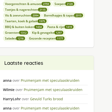
Voorgerechten & amuses
Soepen
2759
2120
Toetjes & nagerechten
2115
Vis & zeevruchten
Borrelhapjes & tapas
2094
2015
Taarten, koek & gebak
1975
BBQ & buiten koken
Pasta & rijst
1434
1419
Groenten
Kip & gevogelte
1312
1297
Salades
Gezonde recepten
1216
1177
Laatste reacties
anna
over
Pruimenjam met speculaaskruiden
Wilmie
over
Pruimenjam met speculaaskruiden
HarryLohr
over
Gevuld Turks brood
anna
over
Pruimenjam met speculaaskruiden