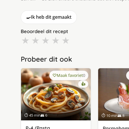
🍳
Ik heb dit gemaakt
Beoordeel dit recept
★
★
★
★
★
Probeer dit ook
Maak favoriet
0
👍
⏱ 45 min
👥 6
⏱ 10 min
👥 8
P-4 (Pasta,
Parmahamr