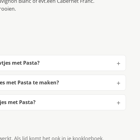
vignon Blanc of evt.een Cabernet Franc.
rooien.
wtjes met Pasta?
jes met Pasta te maken?
jes met Pasta?
werkt. Als lid komt het ook in je kooklogboek.