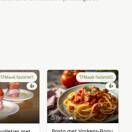
Maak favoriet
1
Maak favoriet
0
👍
👍
⏱ 330 min
👥 6
Pasta met Varkens-Ragu
olletjes met