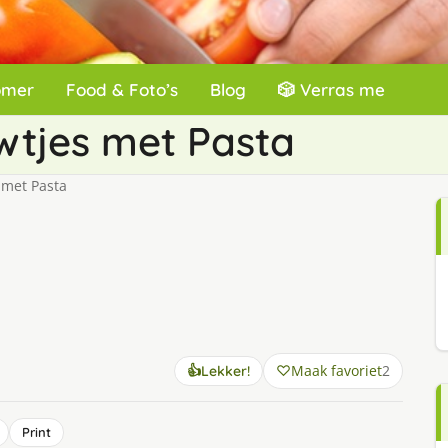
omer
Food & Foto’s
Blog
🎲 Verras me
wtjes met Pasta
 met Pasta
Maak favoriet
2
👍
Lekker!
Print