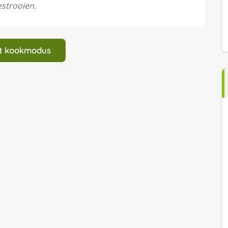
estrooien.
art kookmodus