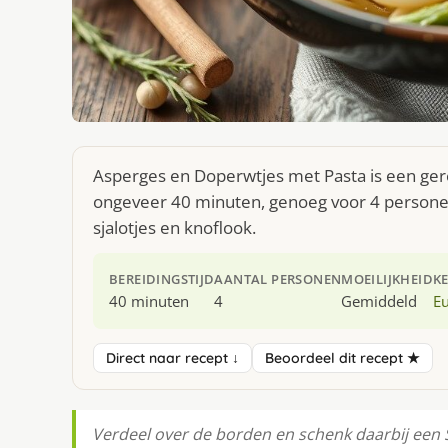
Asperges en Doperwtjes met Pasta is een gere
ongeveer 40 minuten, genoeg voor 4 personen. 
sjalotjes en knoflook.
BEREIDINGSTIJD
AANTAL PERSONEN
MOEILIJKHEID
K
40 minuten
4
Gemiddeld
E
Direct naar recept ↓
Beoordeel dit recept ★
Verdeel over de borden en schenk daarbij een 