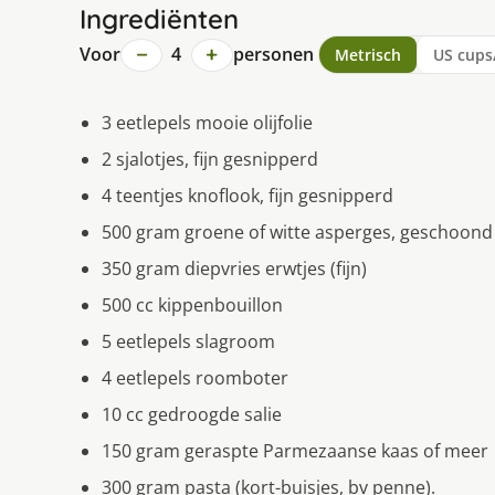
Ingrediënten
−
+
Voor
4
personen
Metrisch
US cups
3 eetlepels mooie olijfolie
2 sjalotjes, fijn gesnipperd
4 teentjes knoflook, fijn gesnipperd
500 gram groene of witte asperges, geschoond 
350 gram diepvries erwtjes (fijn)
500 cc kippenbouillon
5 eetlepels slagroom
4 eetlepels roomboter
10 cc gedroogde salie
150 gram geraspte Parmezaanse kaas of meer
300 gram pasta (kort-buisjes, bv penne).