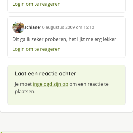
Login om te reageren
schiane
10 augustus 2009 om 15:10
s
c
Dit ga ik zeker proberen, het lijkt me erg lekker.
h
Login om te reageren
r
e
e
f
Laat een reactie achter
:
Je moet
ingelogd zijn op
om een reactie te
plaatsen.