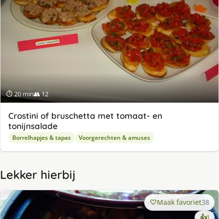
⏱ 20 min
👥 12
Crostini of bruschetta met tomaat- en
tonijnsalade
Borrelhapjes & tapas
Voorgerechten & amuses
Lekker hierbij
Maak favoriet
38
ke
👍
1