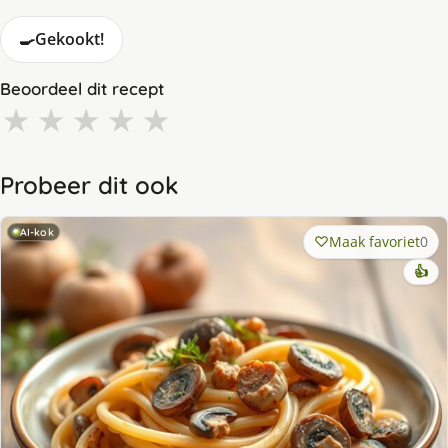
🍳
Gekookt!
Beoordeel dit recept
★
★
★
★
★
Probeer dit ook
AI-kok
Maak favoriet
0
👍