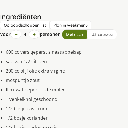
Ingrediënten
Op boodschappenlijst
Plan in weekmenu
−
+
Voor
4
personen
Metrisch
US cups/oz
600 cc vers geperst sinaasappelsap
sap van 1/2 citroen
200 cc olijf olie extra virgine
mespuntje zout
flink wat peper uit de molen
1 venkelknol,geschoond
1/2 bosje basilicum
1/2 bosje koriander
1/2 bosje bladpeterselie