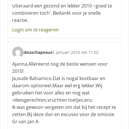
c
Uiteraard een gezond en lekker 2010 ~goed te
h
combineren toch`. Bedankt voor je snelle
r
reactie.
e
e
Login om te reageren
f
:
deuxchapeaux
5 januari 2010 om 11:02
s
c
Ajanna,Allereerst nog de beste wensen voor
h
2010!
r
Ja,oude Balsamico.Dat is nogal kostbaar en
e
daarom optioneel.Maar wel erg lekker.Wij
e
f
gebruiken het voor alles en nog wat
:
:vleesgerechten,vruchten toetjes,enz.
Ik was gewoon vergeten om dat bij het recept te
zetten.Bij deze dan en excuses voor de omissie.
Gr.van Jan A.