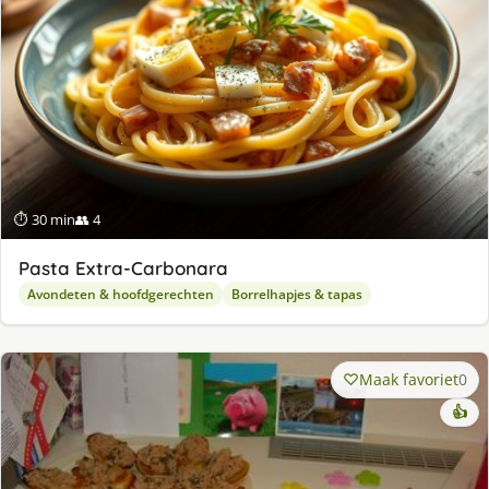
⏱ 30 min
👥 4
Pasta Extra-Carbonara
Avondeten & hoofdgerechten
Borrelhapjes & tapas
Maak favoriet
0
👍