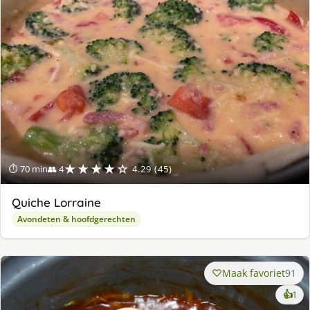
★★★★☆
⏱ 70 min
👥 4
4.29 (45)
Quiche Lorraine
Avondeten & hoofdgerechten
Maak favoriet
91
ke
👍
1
lek