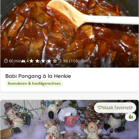
ge
★★★★☆
⏱ 60 min
👥 4
3.96 (108)
Babi Pangang à la Henkie
Avondeten & hoofdgerechten
Maak favoriet
8
👍