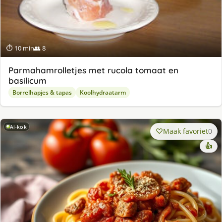
⏱ 10 min
👥 8
Parmahamrolletjes met rucola tomaat en
basilicum
Borrelhapjes & tapas
Koolhydraatarm
AI-kok
Maak favoriet
0
👍