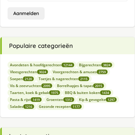
Aanmelden
Populaire categorieën
Avondeten & hoofdgerechten
Bijgerechten
12144
3824
Vleesgerechten
Voorgerechten & amuses
3024
2759
Soepen
Toetjes & nagerechten
2120
2115
Vis & zeevruchten
Borrelhapjes & tapas
2095
2015
Taarten, koek & gebak
BBQ & buiten koken
1975
1434
Pasta & rijst
Groenten
Kip & gevogelte
1419
1312
1297
Salades
Gezonde recepten
1216
1177