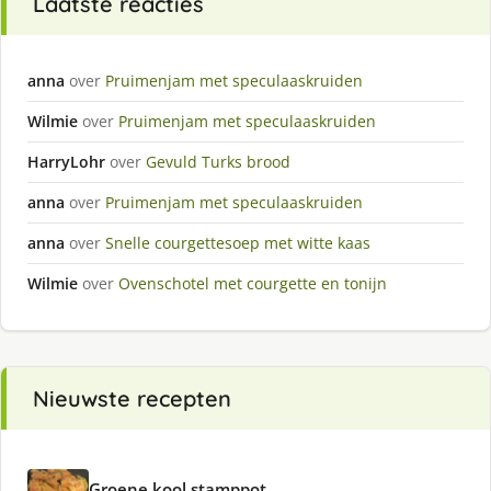
Laatste reacties
anna
over
Pruimenjam met speculaaskruiden
Wilmie
over
Pruimenjam met speculaaskruiden
HarryLohr
over
Gevuld Turks brood
anna
over
Pruimenjam met speculaaskruiden
anna
over
Snelle courgettesoep met witte kaas
Wilmie
over
Ovenschotel met courgette en tonijn
Nieuwste recepten
Groene kool stamppot