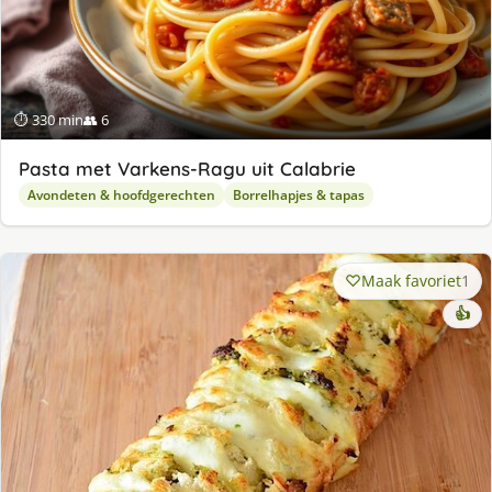
⏱ 330 min
👥 6
Pasta met Varkens-Ragu uit Calabrie
Avondeten & hoofdgerechten
Borrelhapjes & tapas
Maak favoriet
1
👍