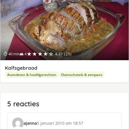
★★★★☆
⏱ 40 min
👥 4
4.31 (29)
Kalfsgebraad
Avondeten & hoofdgerechten
Ovenschotels & eenpans
5 reacties
ajanna
5 januari 2010 om 18:57
s