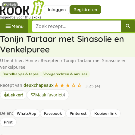
AI-kok
Inloggen
Registreren
Zoek een recept
Menu
Tonijn Tartaar met Sinasolie en
Venkelpuree
U bent hier:
Home
›
Recepten
›
Tonijn Tartaar met Sinasolie en
Venkelpuree
Borrelhapjes & tapas
Voorgerechten & amuses
★★★☆☆
Recept van
deuxchapeaux
3.25 (4)
Maak favoriet
4
👍
Lekker!
Delen:
WhatsApp
Facebook
Pinterest
Kopieer link
Print