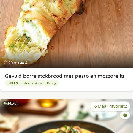
⏱ 20 min
👥 4
Gevuld borrelstokbrood met pesto en mozzarella
BBQ & buiten koken
Beleg
AI-kok
Maak favoriet
2
👍