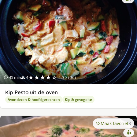
lek
ge
★★★★☆
⏱ 45 min
👥 4
4.39 (96)
Kip Pesto uit de oven
Avondeten & hoofdgerechten
Kip & gevogelte
Maak favoriet
3
👍