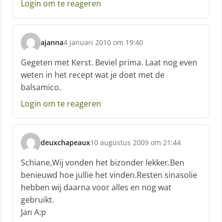
Login om te reageren
ajanna
4 januari 2010 om 19:40
s
c
Gegeten met Kerst. Beviel prima. Laat nog even
h
weten in het recept wat je doet met de
r
balsamico.
e
e
Login om te reageren
f
:
deuxchapeaux
10 augustus 2009 om 21:44
s
c
Schiane,Wij vonden het bizonder lekker.Ben
h
benieuwd hoe jullie het vinden.Resten sinasolie
r
hebben wij daarna voor alles en nog wat
e
gebruikt.
e
f
Jan A:p
: