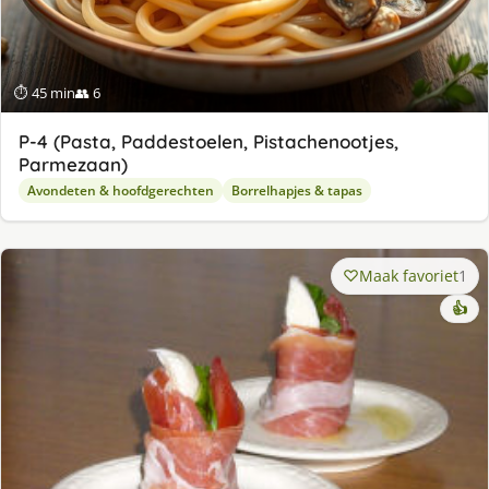
⏱ 45 min
👥 6
P-4 (Pasta, Paddestoelen, Pistachenootjes,
Parmezaan)
Avondeten & hoofdgerechten
Borrelhapjes & tapas
Maak favoriet
1
👍