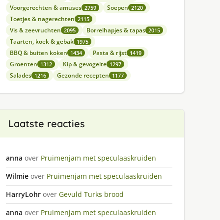
Voorgerechten & amuses
Soepen
2759
2120
Toetjes & nagerechten
2115
Vis & zeevruchten
Borrelhapjes & tapas
2095
2015
Taarten, koek & gebak
1975
BBQ & buiten koken
Pasta & rijst
1434
1419
Groenten
Kip & gevogelte
1312
1297
Salades
Gezonde recepten
1216
1177
Laatste reacties
anna
over
Pruimenjam met speculaaskruiden
Wilmie
over
Pruimenjam met speculaaskruiden
HarryLohr
over
Gevuld Turks brood
anna
over
Pruimenjam met speculaaskruiden