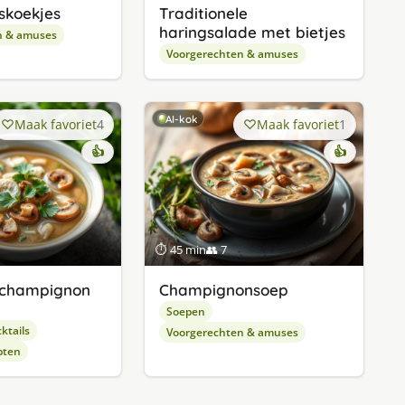
ïskoekjes
Traditionele
haringsalade met bietjes
n & amuses
Voorgerechten & amuses
AI-kok
Maak favoriet
4
Maak favoriet
1
👍
👍
⏱ 45 min
👥 7
champignon
Champignonsoep
Soepen
ktails
Voorgerechten & amuses
pten