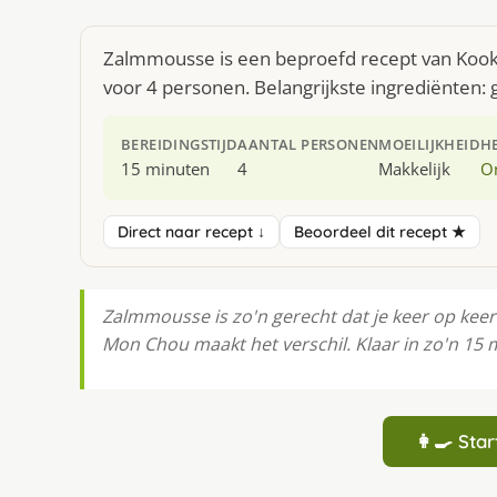
Zalmmousse is een beproefd recept van KookJ
voor 4 personen. Belangrijkste ingrediënten:
BEREIDINGSTIJD
AANTAL PERSONEN
MOEILIJKHEID
H
15 minuten
4
Makkelijk
O
Direct naar recept ↓
Beoordeel dit recept ★
Zalmmousse is zo'n gerecht dat je keer op kee
Mon Chou maakt het verschil. Klaar in zo'n 15
👩‍🍳 St