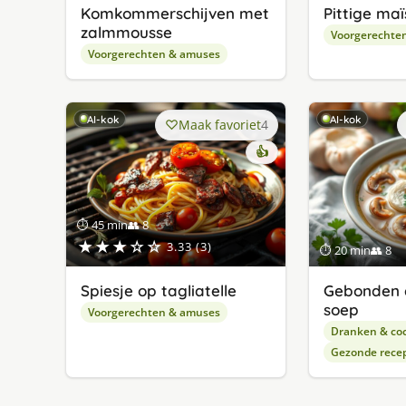
Komkommerschijven met
Pittige ma
zalmmousse
Voorgerechte
Voorgerechten & amuses
AI-kok
AI-kok
Maak favoriet
4
👍
⏱ 45 min
👥 8
★★★☆☆
3.33 (3)
⏱ 20 min
👥 8
Spiesje op tagliatelle
Gebonden 
soep
Voorgerechten & amuses
Dranken & coc
Gezonde rece