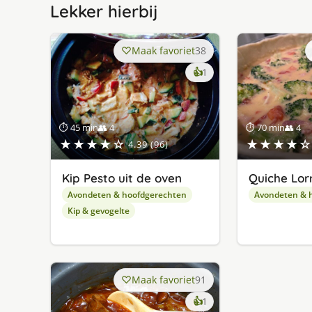
Lekker hierbij
Maak favoriet
38
keer
👍
1
lekker
gevonden
⏱ 45 min
👥 4
⏱ 70 min
👥 4
★★★★☆
★★★★☆
4.39 (96)
Kip Pesto uit de oven
Quiche Lor
Avondeten & hoofdgerechten
Avondeten & 
Kip & gevogelte
Maak favoriet
91
keer
👍
1