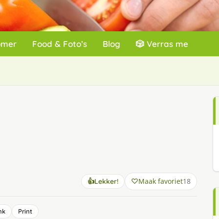
omer
Food & Foto’s
Blog
🎲 Verras me
Maak favoriet
18
👍
Lekker!
nk
Print