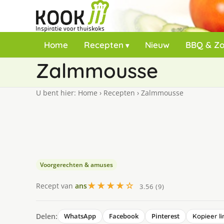
Home
Recepten
Nieuw
BBQ & Z
Zalmmousse
U bent hier:
Home
›
Recepten
›
Zalmmousse
Voorgerechten & amuses
★★★★☆
Recept van
ans
3.56 (9)
Delen:
WhatsApp
Facebook
Pinterest
Kopieer li