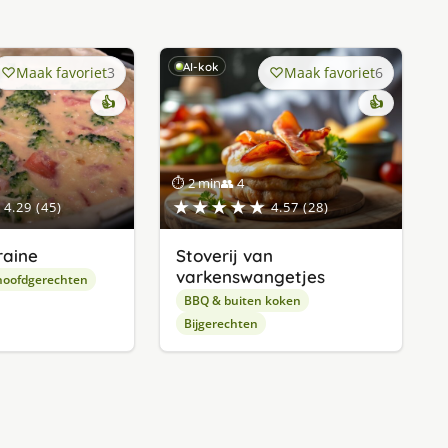
AI-kok
Maak favoriet
3
Maak favoriet
6
👍
👍
⏱ 2 min
👥 4
★★★★★
4.29 (45)
4.57 (28)
raine
Stoverij van
varkenswangetjes
hoofdgerechten
BBQ & buiten koken
Bijgerechten