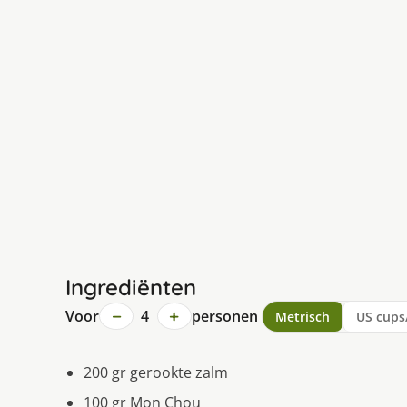
Ingrediënten
−
+
Voor
4
personen
Metrisch
US cups
200 gr gerookte zalm
100 gr Mon Chou