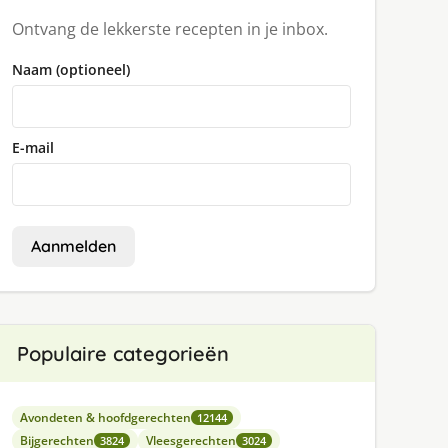
Ontvang de lekkerste recepten in je inbox.
Naam (optioneel)
E-mail
Aanmelden
Populaire categorieën
Avondeten & hoofdgerechten
12144
Bijgerechten
Vleesgerechten
3824
3024