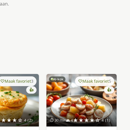
taan.
AI-kok
Maak favoriet
3
Maak favoriet
5
👍
👍
★★★★☆
★★★★☆
4 (2)
⏱ 30 min
👥 4
4 (1)