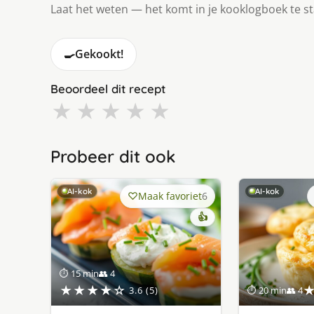
Laat het weten — het komt in je kooklogboek te s
🍳
Gekookt!
Beoordeel dit recept
★
★
★
★
★
Probeer dit ook
AI-kok
AI-kok
Maak favoriet
6
👍
⏱ 15 min
👥 4
★★★★☆
3.6 (5)
⏱ 20 min
👥 4