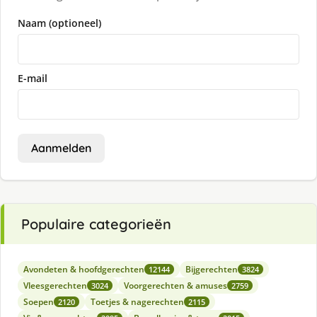
Naam (optioneel)
E-mail
Aanmelden
Populaire categorieën
Avondeten & hoofdgerechten
Bijgerechten
12144
3824
Vleesgerechten
Voorgerechten & amuses
3024
2759
Soepen
Toetjes & nagerechten
2120
2115