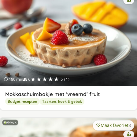
👍
★★★★★
⏱ 180 min
👥 6
5 (1)
Mokkaschuimbakje met ‘vreemd’ fruit
Budget recepten
Taarten, koek & gebak
AI-kok
Maak favoriet
8
👍