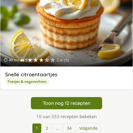
★★★☆☆
⏱ 40 min
👥 5
2.8 (5)
Snelle citroentaartjes
Toetjes & nagerechten
Toon nog 12 recepten
10 van 333 recepten bekeken
1
2
…
34
Volgende