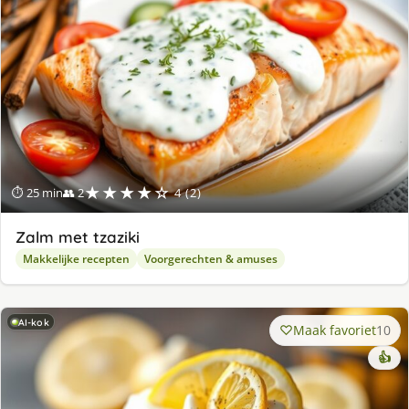
★★★★☆
⏱ 25 min
👥 2
4 (2)
Zalm met tzaziki
Makkelijke recepten
Voorgerechten & amuses
AI-kok
Maak favoriet
10
👍