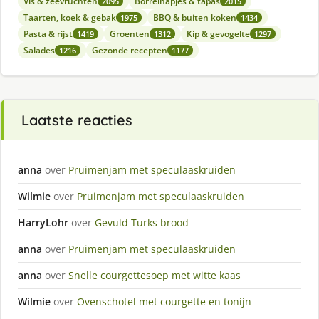
Vis & zeevruchten
Borrelhapjes & tapas
2095
2015
Taarten, koek & gebak
BBQ & buiten koken
1975
1434
Pasta & rijst
Groenten
Kip & gevogelte
1419
1312
1297
Salades
Gezonde recepten
1216
1177
Laatste reacties
anna
over
Pruimenjam met speculaaskruiden
Wilmie
over
Pruimenjam met speculaaskruiden
HarryLohr
over
Gevuld Turks brood
anna
over
Pruimenjam met speculaaskruiden
anna
over
Snelle courgettesoep met witte kaas
Wilmie
over
Ovenschotel met courgette en tonijn