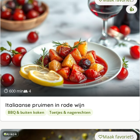
👍
⏱ 600 min
👥 4
Italiaanse pruimen in rode wijn
BBQ & buiten koken
Toetjes & nagerechten
AI-kok
Maak favoriet
5