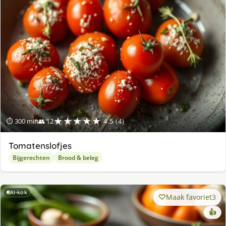
★★★★★
⏱ 300 min
👥 12
4.5 (4)
Tomatenslofjes
Bijgerechten
Brood & beleg
AI-kok
Maak favoriet
3
👍