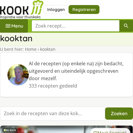
Inloggen
Registreren
Zoek een recept
Menu
kooktan
U bent hier:
Home
›
kooktan
Al de recepten (op enkele na) zijn bedacht,
uitgevoerd en uiteindelijk opgeschreven
door mezelf.
333 recepten gedeeld
Zoeken
Zoek in recepten
AI-kok
Maak favoriet
5