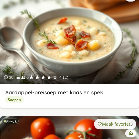
★★★★☆
⏱ 30 min
👥 6
4 (2)
Aardappel-preisoep met kaas en spek
Soepen
AI-kok
Maak favoriet
3
👍