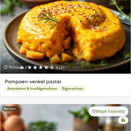
★★★★☆
⏱ 70 min
👥 2
4 (2)
Pompoen-venkel pastei
Avondeten & hoofdgerechten
Bijgerechten
AI-kok
Maak favoriet
6
👍