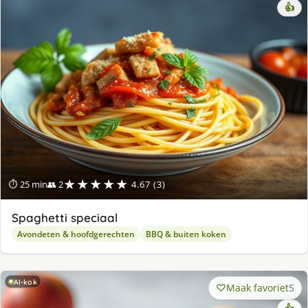
👍
★★★★★
⏱ 25 min
👥 2
4.67 (3)
Spaghetti speciaal
Avondeten & hoofdgerechten
BBQ & buiten koken
AI-kok
Maak favoriet
5