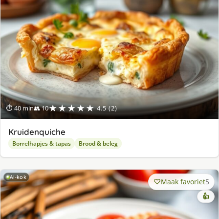
★★★★★
⏱ 40 min
👥 10
4.5 (2)
Kruidenquiche
Borrelhapjes & tapas
Brood & beleg
AI-kok
Maak favoriet
5
👍