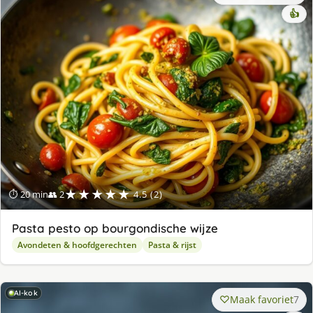
👍
★★★★★
⏱ 20 min
👥 2
4.5 (2)
Pasta pesto op bourgondische wijze
Avondeten & hoofdgerechten
Pasta & rijst
AI-kok
Maak favoriet
7