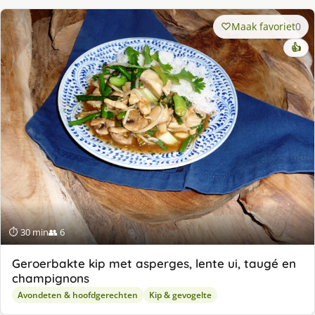
Maak favoriet
0
👍
⏱ 30 min
👥 6
Geroerbakte kip met asperges, lente ui, taugé en
champignons
Avondeten & hoofdgerechten
Kip & gevogelte