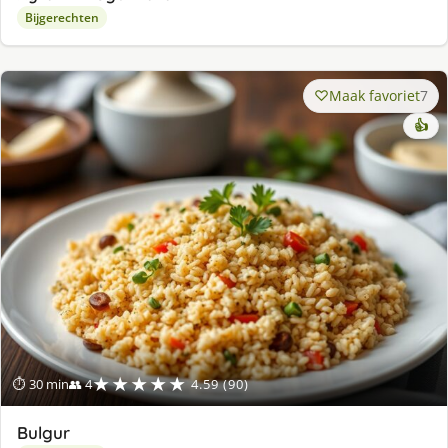
Bijgerechten
Maak favoriet
7
👍
★★★★★
⏱ 30 min
👥 4
4.59 (90)
Bulgur