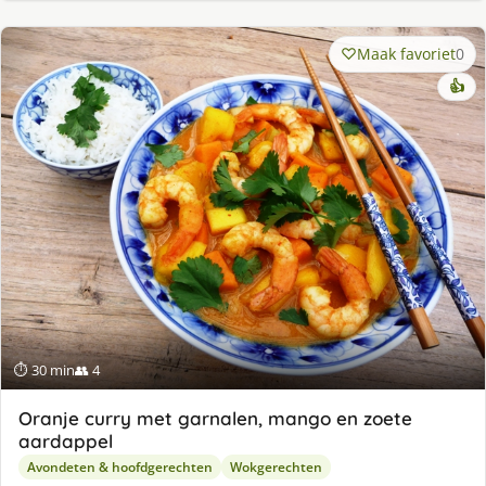
Maak favoriet
0
👍
⏱ 30 min
👥 4
Oranje curry met garnalen, mango en zoete
aardappel
Avondeten & hoofdgerechten
Wokgerechten