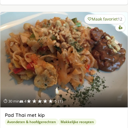
Maak favoriet
12
👍
★★★★★
⏱ 30 min
👥 4
5 (1)
Pad Thai met kip
Avondeten & hoofdgerechten
Makkelijke recepten