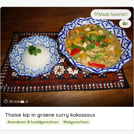
Maak favoriet
1
ke
👍
1
lek
ge
⏱ 30 min
👥 4
Thaise kip in groene curry kokossaus
Avondeten & hoofdgerechten
Wokgerechten