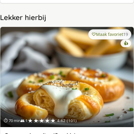
Lekker hierbij
Maak favoriet
19
👍
★★★★★
⏱ 70 min
👥 1
4.62 (101)