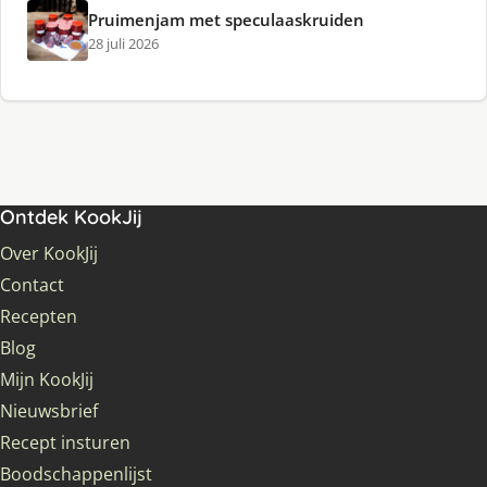
Pruimenjam met speculaaskruiden
28 juli 2026
Ontdek KookJij
Over KookJij
Contact
Recepten
Blog
Mijn KookJij
Nieuwsbrief
Recept insturen
Boodschappenlijst