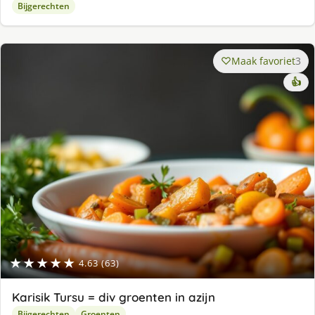
Bijgerechten
Maak favoriet
3
👍
★★★★★
4.63 (63)
Karisik Tursu = div groenten in azijn
Bijgerechten
Groenten