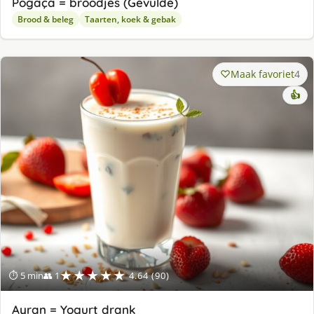
Pogaça = broodjes (Gevulde)
Brood & beleg
Taarten, koek & gebak
Maak favoriet
4
👍
★★★★★
⏱ 5 min
👥 1
4.64 (90)
Ayran = Yogurt drank