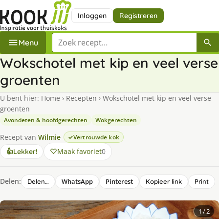
Inloggen
Registreren
Zoek een recept
Menu
Wokschotel met kip en veel verse
groenten
U bent hier:
Home
›
Recepten
›
Wokschotel met kip en veel verse
groenten
Avondeten & hoofdgerechten
Wokgerechten
Recept van
Wilmie
Vertrouwde kok
Maak favoriet
0
👍
Lekker!
Delen:
WhatsApp
Pinterest
Delen…
Kopieer link
Print
1
/ 2