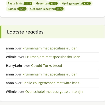
Pasta & rijst
Groenten
Kip & gevogelte
1419
1312
1297
Salades
Gezonde recepten
1216
1177
Laatste reacties
anna
over
Pruimenjam met speculaaskruiden
Wilmie
over
Pruimenjam met speculaaskruiden
HarryLohr
over
Gevuld Turks brood
anna
over
Pruimenjam met speculaaskruiden
anna
over
Snelle courgettesoep met witte kaas
Wilmie
over
Ovenschotel met courgette en tonijn