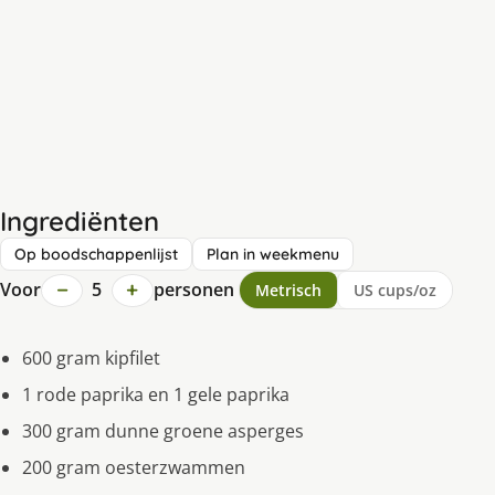
Ingrediënten
Op boodschappenlijst
Plan in weekmenu
−
+
Voor
5
personen
Metrisch
US cups/oz
600 gram kipfilet
1 rode paprika en 1 gele paprika
300 gram dunne groene asperges
200 gram oesterzwammen