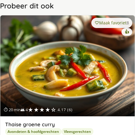
Probeer dit ook
Maak favoriet
8
👍
★★★★☆
⏱ 20 min
👥 4
4.17 (6)
Thaise groene curry
Avondeten & hoofdgerechten
Vleesgerechten