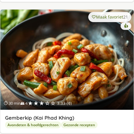
Maak favoriet
21
👍
★★★☆☆
⏱ 30 min
👥 4
3.33 (6)
Gemberkip (Kai Phad Khing)
Avondeten & hoofdgerechten
Gezonde recepten