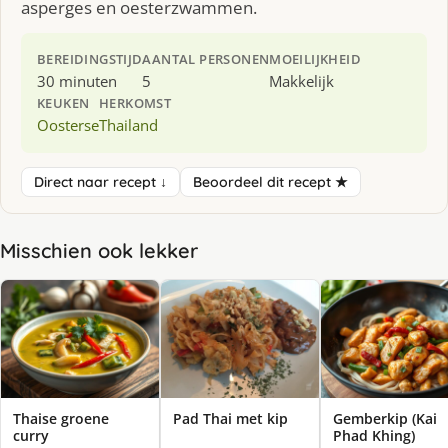
asperges en oesterzwammen.
BEREIDINGSTIJD
AANTAL PERSONEN
MOEILIJKHEID
30 minuten
5
Makkelijk
KEUKEN
HERKOMST
Oosterse
Thailand
Direct naar recept ↓
Beoordeel dit recept ★
Misschien ook lekker
Thaise groene
Pad Thai met kip
Gemberkip (Kai
curry
Phad Khing)