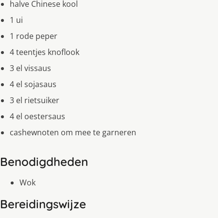
halve Chinese kool
1 ui
1 rode peper
4 teentjes knoflook
3 el vissaus
4 el sojasaus
3 el rietsuiker
4 el oestersaus
cashewnoten om mee te garneren
Benodigdheden
Wok
Bereidingswijze