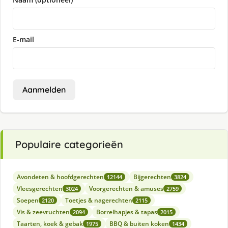
E-mail
Aanmelden
Populaire categorieën
Avondeten & hoofdgerechten
Bijgerechten
12144
3824
Vleesgerechten
Voorgerechten & amuses
3024
2759
Soepen
Toetjes & nagerechten
2120
2115
Vis & zeevruchten
Borrelhapjes & tapas
2094
2015
Taarten, koek & gebak
BBQ & buiten koken
1975
1434