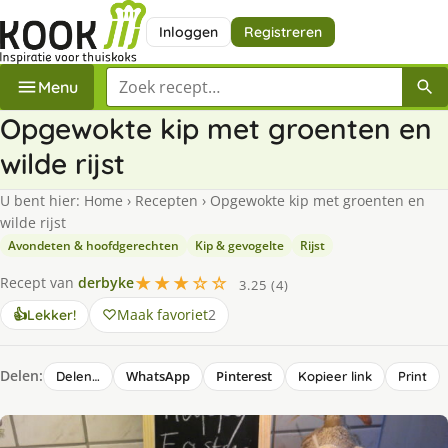
Inloggen
Registreren
Zoek een recept
Menu
Opgewokte kip met groenten en
wilde rijst
U bent hier:
Home
›
Recepten
›
Opgewokte kip met groenten en
wilde rijst
Avondeten & hoofdgerechten
Kip & gevogelte
Rijst
★★★☆☆
Recept van
derbyke
3.25 (4)
Maak favoriet
2
👍
Lekker!
Delen:
WhatsApp
Pinterest
Delen…
Kopieer link
Print