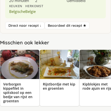
20 minuten
2
Gemiddeld
KEUKEN
HERKOMST
Belgische
Belgie
Direct naar recept ↓
Beoordeel dit recept ★
Misschien ook lekker
Verborgen
Rijstbordje met kip
Kipblokjes met
kippefilet in
en groenten
rode ajuin en rij
spitskool op een
bedje van rijst en
groenten