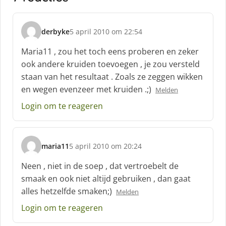
derbyke
5 april 2010 om 22:54
s
c
Maria11 , zou het toch eens proberen en zeker
h
ook andere kruiden toevoegen , je zou versteld
r
staan van het resultaat . Zoals ze zeggen wikken
e
en wegen evenzeer met kruiden .;)
e
Melden
f
Login om te reageren
:
maria11
5 april 2010 om 20:24
s
c
Neen , niet in de soep , dat vertroebelt de
h
smaak en ook niet altijd gebruiken , dan gaat
r
alles hetzelfde smaken;)
Melden
e
e
Login om te reageren
f
: