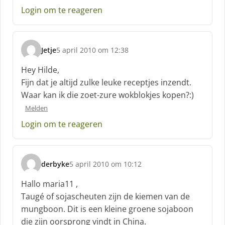
:
Login om te reageren
Jetje
5 april 2010 om 12:38
s
c
Hey Hilde,
h
Fijn dat je altijd zulke leuke receptjes inzendt.
r
Waar kan ik die zoet-zure wokblokjes kopen?:)
e
e
Melden
f
Login om te reageren
:
derbyke
5 april 2010 om 10:12
s
c
Hallo maria11 ,
h
Taugé of sojascheuten zijn de kiemen van de
r
mungboon. Dit is een kleine groene sojaboon
e
die zijn oorsprong vindt in China.
e