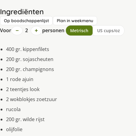
Ingrediënten
Op boodschappenlijst
Plan in weekmenu
−
+
Voor
2
personen
Metrisch
US cups/oz
400 gr. kippenfilets
200 gr. sojascheuten
200 gr. champignons
1 rode ajuin
2 teentjes look
2 wokblokjes zoetzuur
rucola
200 gr. wilde rijst
olijfolie