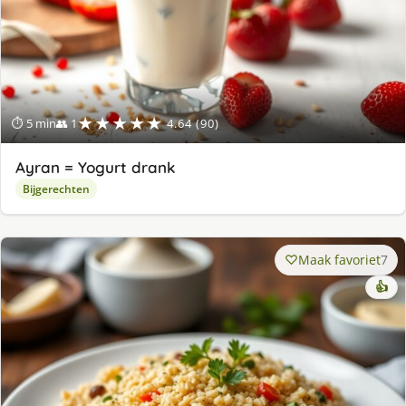
★★★★★
⏱ 5 min
👥 1
4.64 (90)
Ayran = Yogurt drank
Bijgerechten
Maak favoriet
7
👍