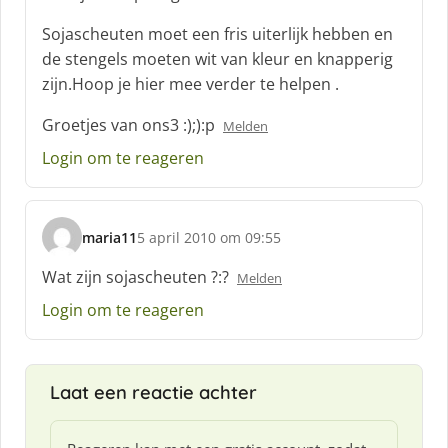
f
Sojascheuten moet een fris uiterlijk hebben en
:
de stengels moeten wit van kleur en knapperig
zijn.Hoop je hier mee verder te helpen .
Groetjes van ons3 :);):p
Melden
Login om te reageren
maria11
5 april 2010 om 09:55
s
c
Wat zijn sojascheuten ?:?
Melden
h
Login om te reageren
r
e
e
f
Laat een reactie achter
: