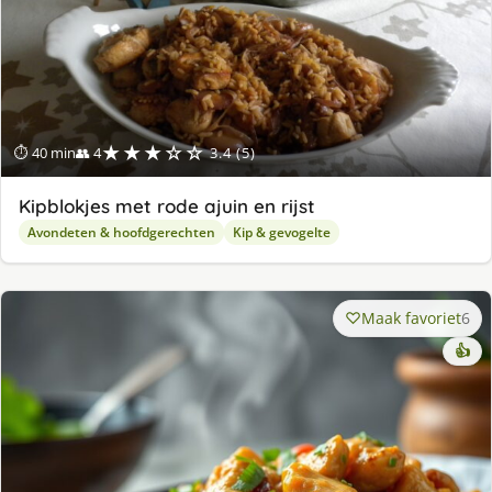
★★★☆☆
⏱ 40 min
👥 4
3.4 (5)
Kipblokjes met rode ajuin en rijst
Avondeten & hoofdgerechten
Kip & gevogelte
Maak favoriet
6
👍