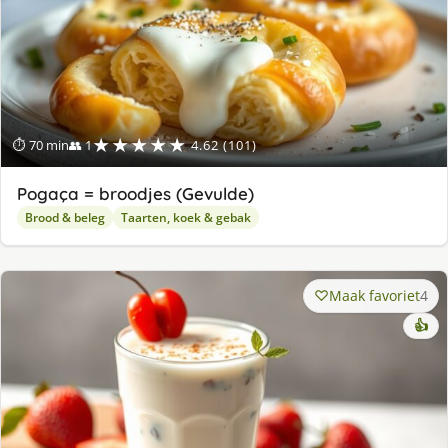
★★★★★
⏱ 70 min
👥 1
4.62 (101)
Pogaça = broodjes (Gevulde)
Brood & beleg
Taarten, koek & gebak
Maak favoriet
4
👍