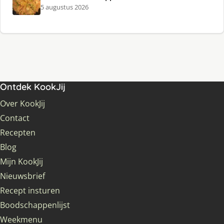
5 augustus 2026
Ontdek KookJij
Over KookJij
Contact
Recepten
Blog
Mijn KookJij
Nieuwsbrief
Recept insturen
Boodschappenlijst
Weekmenu