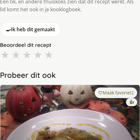
Eén tik, en andere thuiskoks zien dat dit recept werkt. Als
lid komt het ook in je kooklogboek.
🍳
Ik heb dit gemaakt
Beoordeel dit recept
★
★
★
★
★
Probeer dit ook
Maak favoriet
2
👍