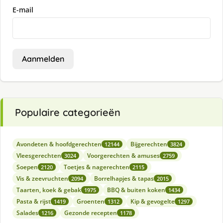
E-mail
Aanmelden
Populaire categorieën
Avondeten & hoofdgerechten
Bijgerechten
12144
3824
Vleesgerechten
Voorgerechten & amuses
3024
2759
Soepen
Toetjes & nagerechten
2120
2115
Vis & zeevruchten
Borrelhapjes & tapas
2094
2015
Taarten, koek & gebak
BBQ & buiten koken
1975
1434
Pasta & rijst
Groenten
Kip & gevogelte
1419
1312
1297
Salades
Gezonde recepten
1216
1178