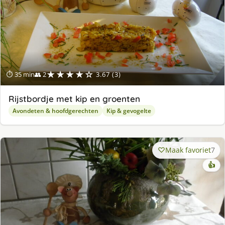
★★★★☆
⏱ 35 min
👥 2
3.67 (3)
Rijstbordje met kip en groenten
Avondeten & hoofdgerechten
Kip & gevogelte
Maak favoriet
7
👍