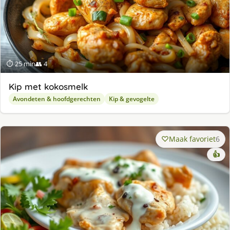
⏱ 25 min
👥 4
Kip met kokosmelk
Avondeten & hoofdgerechten
Kip & gevogelte
Maak favoriet
6
👍