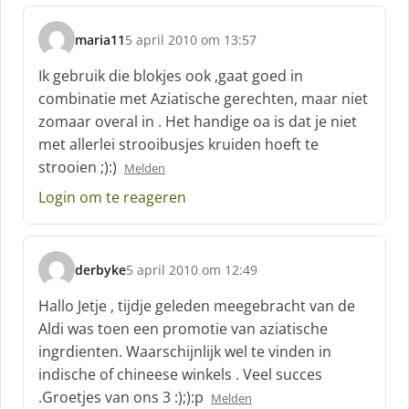
maria11
5 april 2010 om 13:57
s
c
Ik gebruik die blokjes ook ,gaat goed in
h
combinatie met Aziatische gerechten, maar niet
r
zomaar overal in . Het handige oa is dat je niet
e
met allerlei strooibusjes kruiden hoeft te
e
f
strooien ;):)
Melden
:
Login om te reageren
derbyke
5 april 2010 om 12:49
s
c
Hallo Jetje , tijdje geleden meegebracht van de
h
Aldi was toen een promotie van aziatische
r
ingrdienten. Waarschijnlijk wel te vinden in
e
indische of chineese winkels . Veel succes
e
f
.Groetjes van ons 3 :);):p
Melden