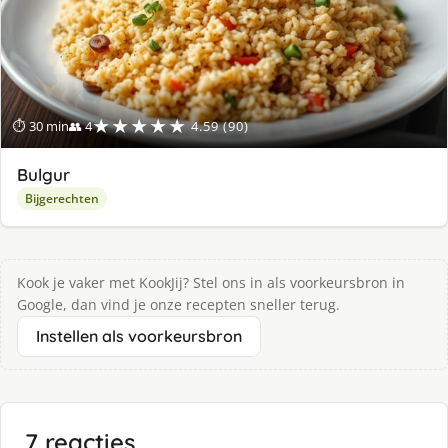
★★★★★
⏱ 30 min
👥 4
4.59 (90)
Bulgur
Bijgerechten
Kook je vaker met KookJij? Stel ons in als voorkeursbron in
Google, dan vind je onze recepten sneller terug.
Instellen als voorkeursbron
7 reacties