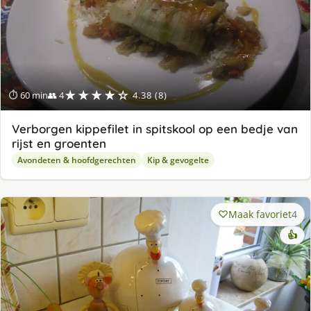
★★★★☆
⏱ 60 min
👥 4
4.38 (8)
Verborgen kippefilet in spitskool op een bedje van
rijst en groenten
Avondeten & hoofdgerechten
Kip & gevogelte
Maak favoriet
4
👍