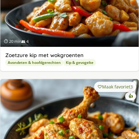
⏱ 20 min
👥 4
Zoetzure kip met wokgroenten
Avondeten & hoofdgerechten
Kip & gevogelte
Maak favoriet
3
👍