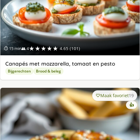
★★★★★
⏱ 15 min
👥 4
4.65 (101)
Canapés met mozzarella, tomaat en pesto
Bijgerechten
Brood & beleg
Maak favoriet
19
👍