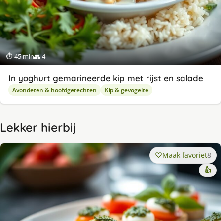
⏱ 45 min
👥 4
In yoghurt gemarineerde kip met rijst en salade
Avondeten & hoofdgerechten
Kip & gevogelte
Lekker hierbij
Maak favoriet
8
👍