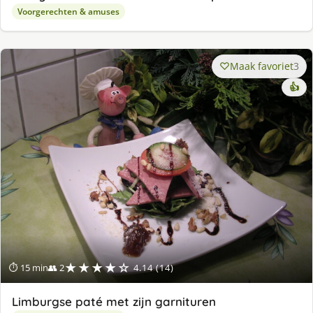
Voorgerechten & amuses
Maak favoriet
3
👍
★★★★☆
⏱ 15 min
👥 2
4.14 (14)
Limburgse paté met zijn garnituren