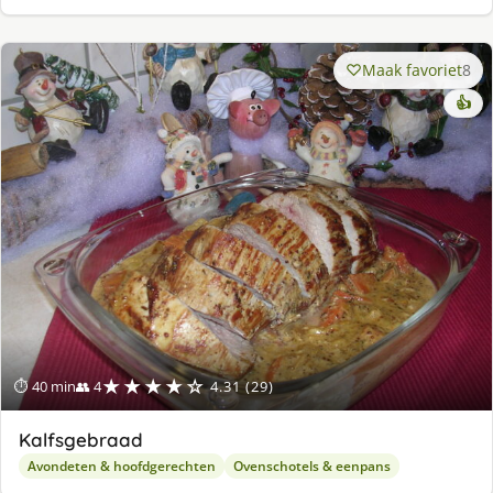
Maak favoriet
8
👍
★★★★☆
⏱ 40 min
👥 4
4.31 (29)
Kalfsgebraad
Avondeten & hoofdgerechten
Ovenschotels & eenpans