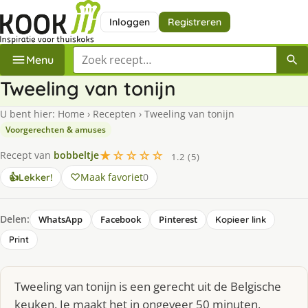
Inloggen
Registreren
Zoek een recept
Menu
Tweeling van tonijn
U bent hier:
Home
›
Recepten
›
Tweeling van tonijn
Voorgerechten & amuses
★☆☆☆☆
Recept van
bobbeltje
1.2 (5)
Maak favoriet
0
👍
Lekker!
Delen:
WhatsApp
Facebook
Pinterest
Kopieer link
Print
Tweeling van tonijn is een gerecht uit de Belgische
keuken. Je maakt het in ongeveer 50 minuten,