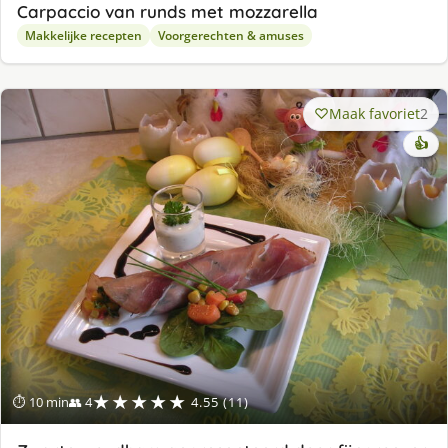
Carpaccio van runds met mozzarella
Makkelijke recepten
Voorgerechten & amuses
Maak favoriet
2
👍
★★★★★
⏱ 10 min
👥 4
4.55 (11)