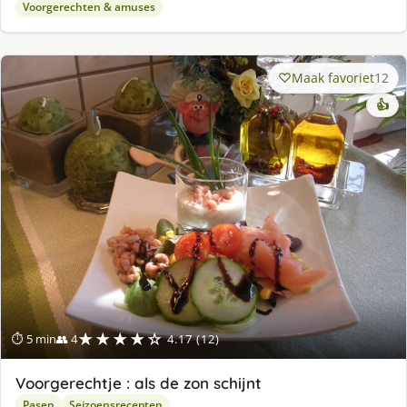
Voorgerechten & amuses
Maak favoriet
12
👍
★★★★☆
⏱ 5 min
👥 4
4.17 (12)
Voorgerechtje : als de zon schijnt
Pasen
Seizoensrecepten