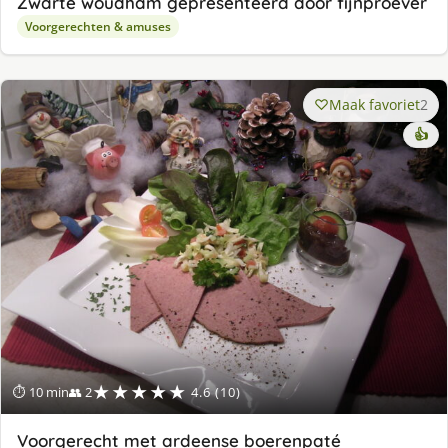
Zwarte woudham gepresenteerd door fijnproever
Voorgerechten & amuses
Maak favoriet
2
👍
★★★★★
⏱ 10 min
👥 2
4.6 (10)
Voorgerecht met ardeense boerenpaté