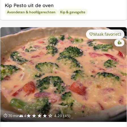
Kip Pesto uit de oven
Avondeten & hoofdgerechten
Kip & gevogelte
Maak favoriet
3
👍
★★★★☆
⏱ 70 min
👥 4
4.29 (45)