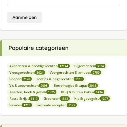
Aanmelden
Populaire categorieën
Avondeten & hoofdgerechten
Bijgerechten
12144
3824
Vleesgerechten
Voorgerechten & amuses
3024
2759
Soepen
Toetjes & nagerechten
2120
2115
Vis & zeevruchten
Borrelhapjes & tapas
2095
2015
Taarten, koek & gebak
BBQ & buiten koken
1975
1434
Pasta & rijst
Groenten
Kip & gevogelte
1419
1312
1297
Salades
Gezonde recepten
1216
1177