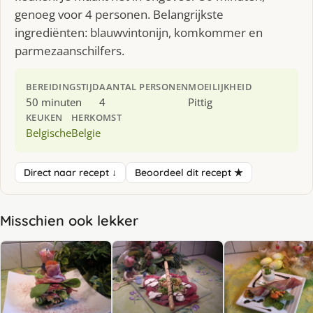
genoeg voor 4 personen. Belangrijkste
ingrediënten: blauwvintonijn, komkommer en
parmezaanschilfers.
BEREIDINGSTIJD
AANTAL PERSONEN
MOEILIJKHEID
50 minuten
4
Pittig
KEUKEN
HERKOMST
Belgische
Belgie
Direct naar recept ↓
Beoordeel dit recept ★
Misschien ook lekker