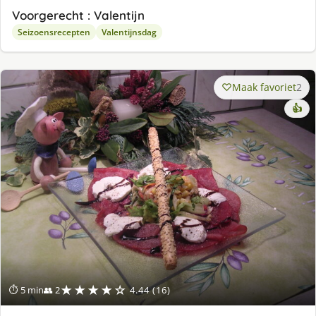
Voorgerecht : Valentijn
Seizoensrecepten
Valentijnsdag
Maak favoriet
2
👍
★★★★☆
⏱ 5 min
👥 2
4.44 (16)