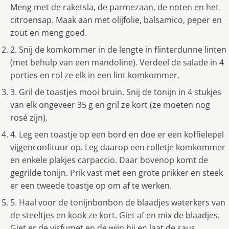
Meng met de raketsla, de parmezaan, de noten en het
citroensap. Maak aan met olijfolie, balsamico, peper en
zout en meng goed.
2. Snij de komkommer in de lengte in flinterdunne linten
(met behulp van een mandoline). Verdeel de salade in 4
porties en rol ze elk in een lint komkommer.
3. Gril de toastjes mooi bruin. Snij de tonijn in 4 stukjes
van elk ongeveer 35 g en gril ze kort (ze moeten nog
rosé zijn).
4. Leg een toastje op een bord en doe er een koffielepel
vijgenconfituur op. Leg daarop een rolletje komkommer
en enkele plakjes carpaccio. Daar bovenop komt de
gegrilde tonijn. Prik vast met een grote prikker en steek
er een tweede toastje op om af te werken.
5. Haal voor de tonijnbonbon de blaadjes waterkers van
de steeltjes en kook ze kort. Giet af en mix de blaadjes.
Giet er de visfumet en de wijn bij en laat de saus