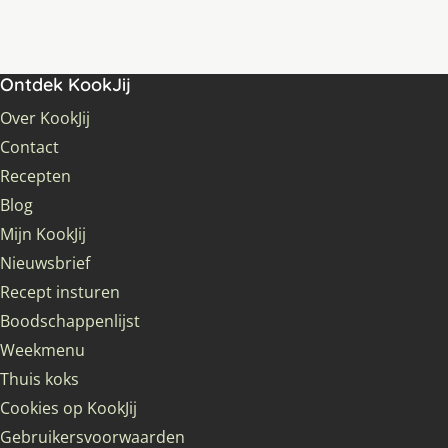
Ontdek KookJij
Over KookJij
Contact
Recepten
Blog
Mijn KookJij
Nieuwsbrief
Recept insturen
Boodschappenlijst
Weekmenu
Thuis koks
Cookies op KookJij
Gebruikersvoorwaarden