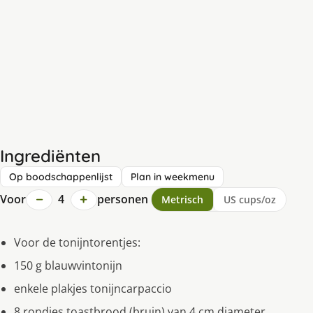
Ingrediënten
Op boodschappenlijst
Plan in weekmenu
−
+
Voor
4
personen
Metrisch
US cups/oz
Voor de tonijntorentjes:
150 g blauwvintonijn
enkele plakjes tonijncarpaccio
8 rondjes toastbrood (bruin) van 4 cm diameter