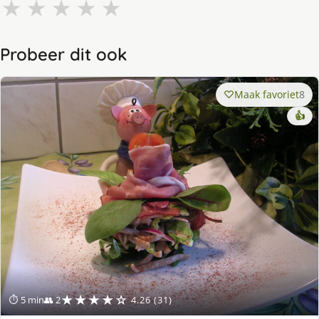
★
★
★
★
★
Probeer dit ook
Maak favoriet
8
👍
★★★★☆
⏱ 5 min
👥 2
4.26 (31)