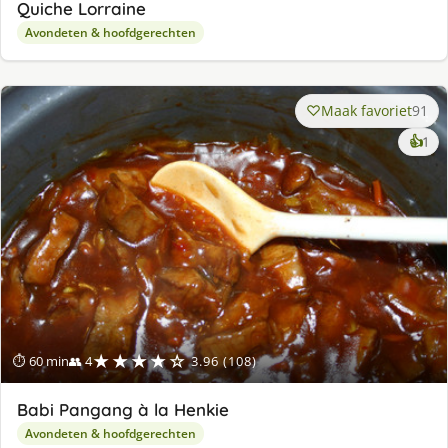
Quiche Lorraine
Avondeten & hoofdgerechten
Maak favoriet
91
ke
👍
1
lek
ge
★★★★☆
⏱ 60 min
👥 4
3.96 (108)
Babi Pangang à la Henkie
Avondeten & hoofdgerechten