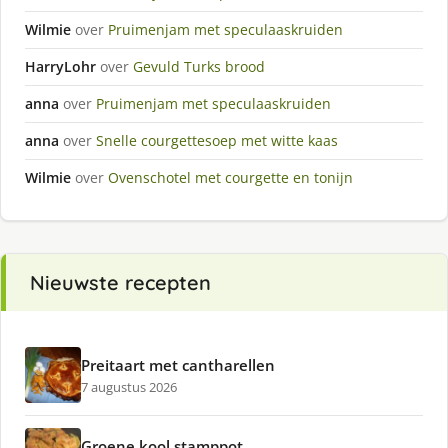
Wilmie
over
Pruimenjam met speculaaskruiden
HarryLohr
over
Gevuld Turks brood
anna
over
Pruimenjam met speculaaskruiden
anna
over
Snelle courgettesoep met witte kaas
Wilmie
over
Ovenschotel met courgette en tonijn
Nieuwste recepten
Preitaart met cantharellen
7 augustus 2026
Groene kool stamppot