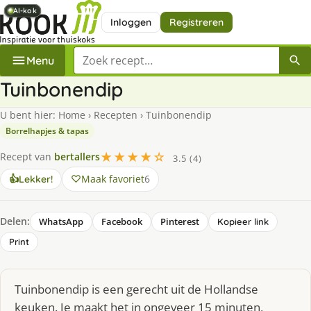
AI-kok
AI-kok
AI-kok
AI-kok
Inloggen
Registreren
Zoek een recept
Menu
Tuinbonendip
U bent hier:
Home
›
Recepten
›
Tuinbonendip
Borrelhapjes & tapas
★★★★☆
Recept van
bertallers
3.5 (4)
Maak favoriet
6
👍
Lekker!
Delen:
WhatsApp
Facebook
Pinterest
Kopieer link
Print
Tuinbonendip is een gerecht uit de Hollandse
keuken. Je maakt het in ongeveer 15 minuten,