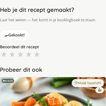
Heb je dit recept gemaakt?
Laat het weten — het komt in je kooklogboek te staan.
🍳
Gekookt!
Beoordeel dit recept
★
★
★
★
★
Probeer dit ook
AI-kok
Maak favoriet
6
👍