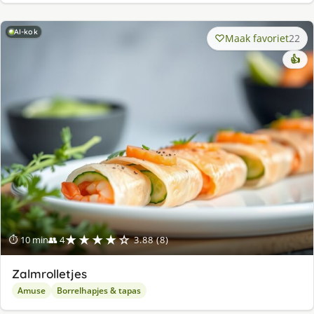
AI-kok
Maak favoriet
22
👍
★★★★☆
⏱ 10 min
👥 4
3.88 (8)
Zalmrolletjes
Amuse
Borrelhapjes & tapas