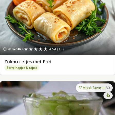
★★★★★
⏱ 20 min
👥 4
4.54 (13)
Zalmrolletjes met Prei
Borrelhapjes & tapas
Maak favoriet
30
👍