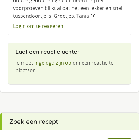
dubbelgedopt en geblancheerd. Bij het
e
voorproeven blijkt al dat het een lekker en snel
e
f
tussendoortje is. Groetjes, Tania 🙂
:
Login om te reageren
Laat een reactie achter
Je moet
ingelogd zijn op
om een reactie te
plaatsen.
Zoek een recept