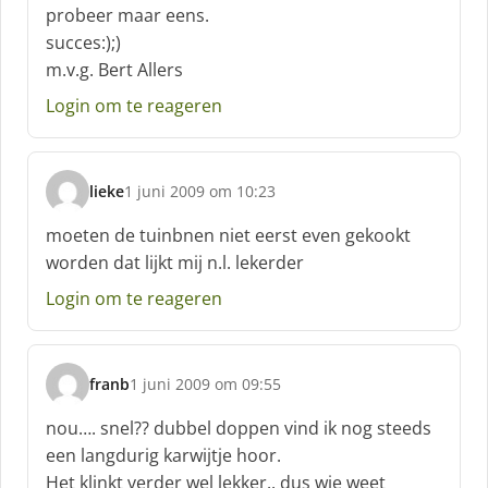
probeer maar eens.
e
f
succes:);)
:
m.v.g. Bert Allers
Login om te reageren
lieke
1 juni 2009 om 10:23
s
c
moeten de tuinbnen niet eerst even gekookt
h
worden dat lijkt mij n.l. lekerder
r
e
Login om te reageren
e
f
:
franb
1 juni 2009 om 09:55
s
c
nou…. snel?? dubbel doppen vind ik nog steeds
h
een langdurig karwijtje hoor.
r
Het klinkt verder wel lekker.. dus wie weet
e