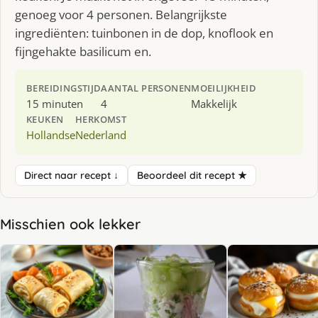
genoeg voor 4 personen. Belangrijkste
ingrediënten: tuinbonen in de dop, knoflook en
fijngehakte basilicum en.
BEREIDINGSTIJD
AANTAL PERSONEN
MOEILIJKHEID
15 minuten
4
Makkelijk
KEUKEN
HERKOMST
Hollandse
Nederland
Direct naar recept ↓
Beoordeel dit recept ★
Misschien ook lekker