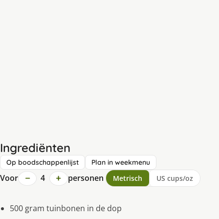
Ingrediënten
Op boodschappenlijst
Plan in weekmenu
−
+
Voor
4
personen
Metrisch
US cups/oz
500 gram tuinbonen in de dop