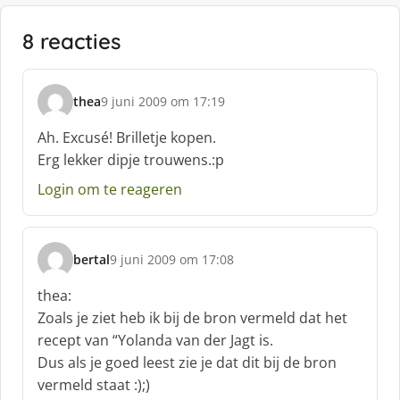
8 reacties
thea
9 juni 2009 om 17:19
s
c
Ah. Excusé! Brilletje kopen.
h
Erg lekker dipje trouwens.:p
r
e
Login om te reageren
e
f
:
bertal
9 juni 2009 om 17:08
s
c
thea:
h
Zoals je ziet heb ik bij de bron vermeld dat het
r
recept van “Yolanda van der Jagt is.
e
Dus als je goed leest zie je dat dit bij de bron
e
f
vermeld staat :);)
: