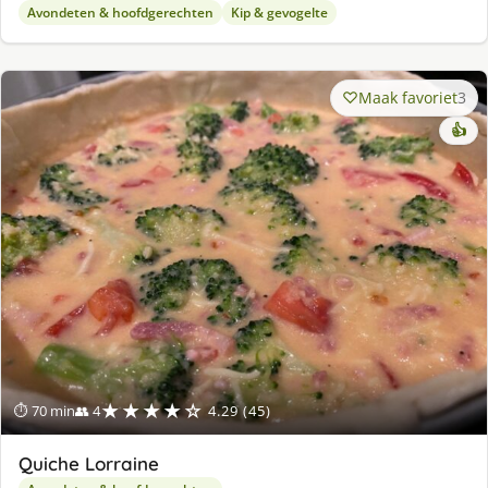
Avondeten & hoofdgerechten
Kip & gevogelte
Maak favoriet
3
👍
★★★★☆
⏱ 70 min
👥 4
4.29 (45)
Quiche Lorraine