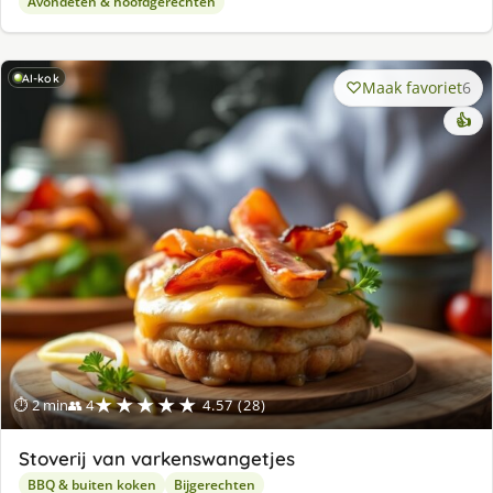
Avondeten & hoofdgerechten
AI-kok
Maak favoriet
6
👍
★★★★★
⏱ 2 min
👥 4
4.57 (28)
Stoverij van varkenswangetjes
BBQ & buiten koken
Bijgerechten