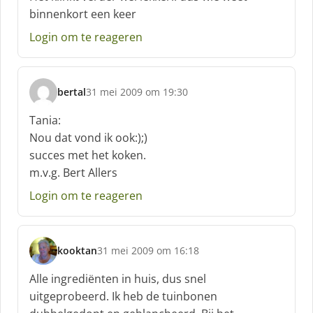
binnenkort een keer
e
f
Login om te reageren
:
bertal
31 mei 2009 om 19:30
s
c
Tania:
h
Nou dat vond ik ook:);)
r
succes met het koken.
e
m.v.g. Bert Allers
e
f
Login om te reageren
:
kooktan
31 mei 2009 om 16:18
s
c
Alle ingrediënten in huis, dus snel
h
uitgeprobeerd. Ik heb de tuinbonen
r