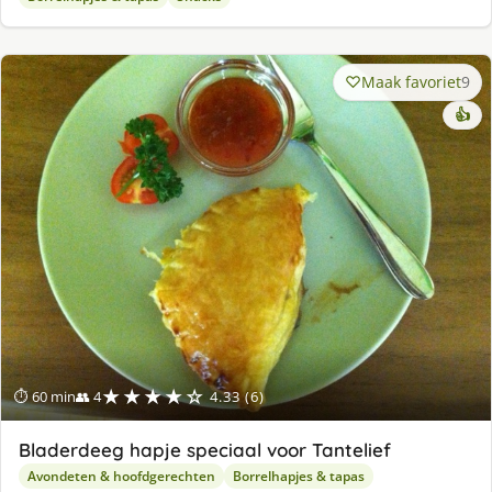
Maak favoriet
9
👍
★★★★☆
⏱ 60 min
👥 4
4.33 (6)
Bladerdeeg hapje speciaal voor Tantelief
Avondeten & hoofdgerechten
Borrelhapjes & tapas