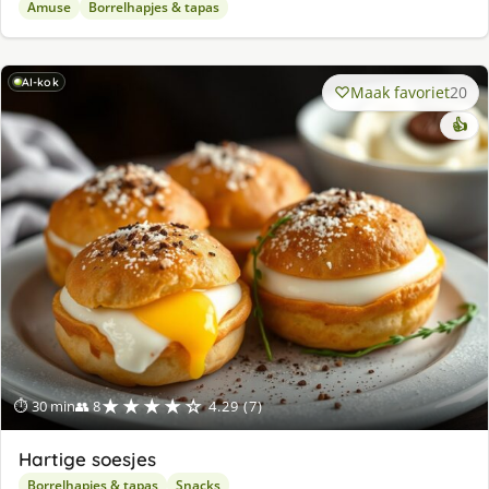
Amuse
Borrelhapjes & tapas
AI-kok
Maak favoriet
20
👍
★★★★☆
⏱ 30 min
👥 8
4.29 (7)
Hartige soesjes
Borrelhapjes & tapas
Snacks