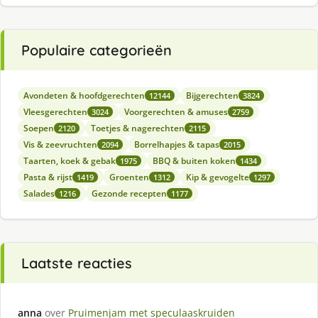
Populaire categorieën
Avondeten & hoofdgerechten
Bijgerechten
12144
3824
Vleesgerechten
Voorgerechten & amuses
3024
2759
Soepen
Toetjes & nagerechten
2120
2115
Vis & zeevruchten
Borrelhapjes & tapas
2094
2015
Taarten, koek & gebak
BBQ & buiten koken
1975
1434
Pasta & rijst
Groenten
Kip & gevogelte
1419
1312
1297
Salades
Gezonde recepten
1216
1177
Laatste reacties
anna
over
Pruimenjam met speculaaskruiden