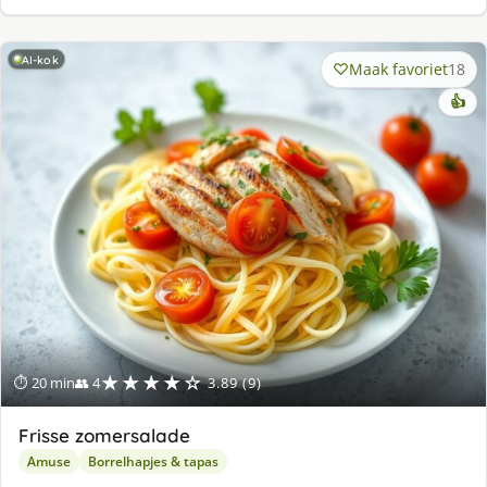
AI-kok
Maak favoriet
18
👍
★★★★☆
⏱ 20 min
👥 4
3.89 (9)
Frisse zomersalade
Amuse
Borrelhapjes & tapas