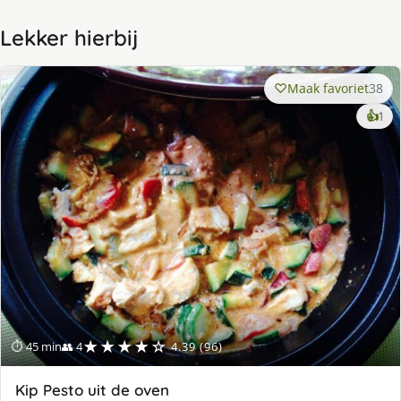
Lekker hierbij
Maak favoriet
38
ke
👍
1
lek
ge
★★★★☆
⏱ 45 min
👥 4
4.39 (96)
Kip Pesto uit de oven