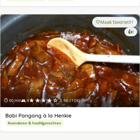
Maak favoriet
91
ke
👍
1
lek
ge
★★★★☆
⏱ 60 min
👥 4
3.96 (108)
Babi Pangang à la Henkie
Avondeten & hoofdgerechten