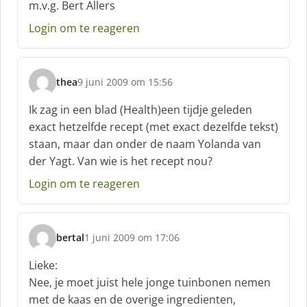
m.v.g. Bert Allers
Login om te reageren
thea
9 juni 2009 om 15:56
s
c
Ik zag in een blad (Health)een tijdje geleden
h
exact hetzelfde recept (met exact dezelfde tekst)
r
staan, maar dan onder de naam Yolanda van
e
der Yagt. Van wie is het recept nou?
e
f
Login om te reageren
:
bertal
1 juni 2009 om 17:06
s
c
Lieke:
h
Nee, je moet juist hele jonge tuinbonen nemen
r
met de kaas en de overige ingredienten,
e