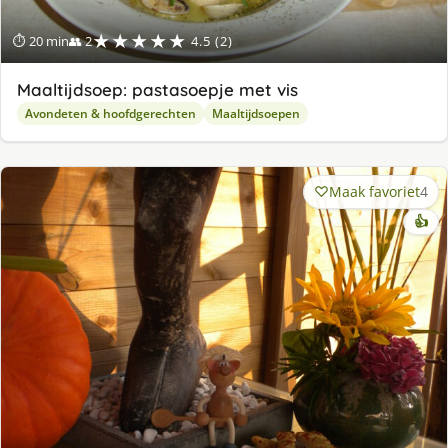
★★★★★
⏱ 20 min
👥 2
4.5 (2)
Maaltijdsoep: pastasoepje met vis
Avondeten & hoofdgerechten
Maaltijdsoepen
Maak favoriet
4
👍