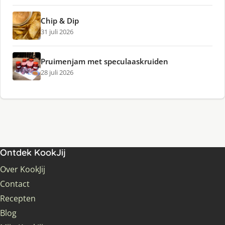
Chip & Dip
31 juli 2026
Pruimenjam met speculaaskruiden
28 juli 2026
Ontdek KookJij
Over KookJij
Contact
Recepten
Blog