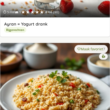
★★★★★
⏱ 5 min
👥 1
4.64 (90)
Ayran = Yogurt drank
Bijgerechten
Maak favoriet
7
👍