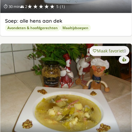
★★★★★
⏱ 30 min
👥 2
5 (1)
Soep: alle hens aan dek
Avondeten & hoofdgerechten
Maaltijdsoepen
Maak favoriet
0
👍