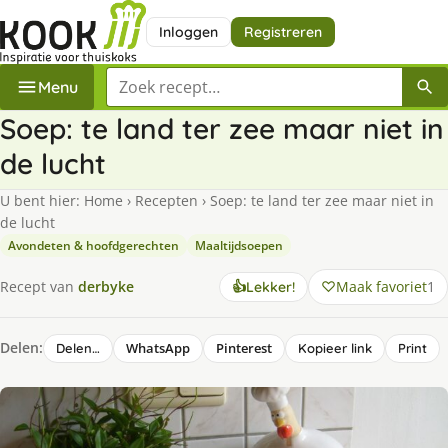
Inloggen
Registreren
Zoek een recept
Menu
Soep: te land ter zee maar niet in
de lucht
U bent hier:
Home
›
Recepten
›
Soep: te land ter zee maar niet in
de lucht
Avondeten & hoofdgerechten
Maaltijdsoepen
Maak favoriet
1
Recept van
derbyke
👍
Lekker!
Delen:
WhatsApp
Pinterest
Delen…
Kopieer link
Print