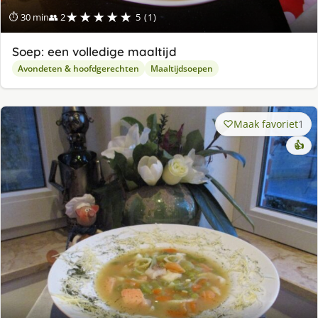
★★★★★
⏱ 30 min
👥 2
5 (1)
Soep: een volledige maaltijd
Avondeten & hoofdgerechten
Maaltijdsoepen
Maak favoriet
1
👍