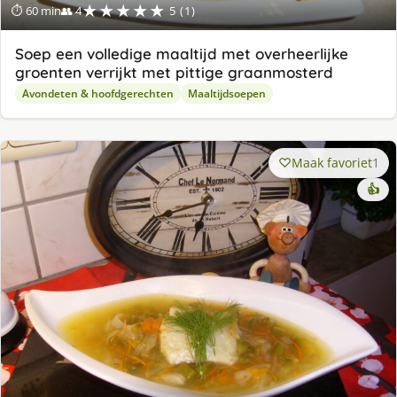
★★★★★
⏱ 60 min
👥 4
5 (1)
Soep een volledige maaltijd met overheerlijke
groenten verrijkt met pittige graanmosterd
Avondeten & hoofdgerechten
Maaltijdsoepen
Maak favoriet
1
👍