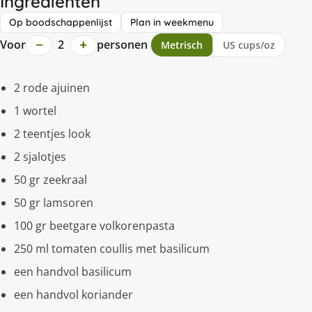
Ingrediënten
Op boodschappenlijst
Plan in weekmenu
−
+
Voor
2
personen
Metrisch
US cups/oz
2 rode ajuinen
1 wortel
2 teentjes look
2 sjalotjes
50 gr zeekraal
50 gr lamsoren
100 gr beetgare volkorenpasta
250 ml tomaten coullis met basilicum
een handvol basilicum
een handvol koriander