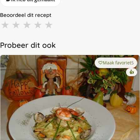
Beoordeel dit recept
★
★
★
★
★
Probeer dit ook
Maak favoriet
5
👍