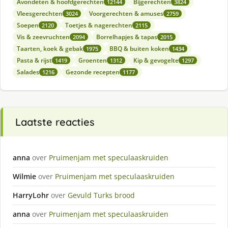
Avondeten & hoofdgerechten
Bijgerechten
12144
3824
Vleesgerechten
Voorgerechten & amuses
3024
2759
Soepen
Toetjes & nagerechten
2120
2115
Vis & zeevruchten
Borrelhapjes & tapas
2094
2015
Taarten, koek & gebak
BBQ & buiten koken
1975
1434
Pasta & rijst
Groenten
Kip & gevogelte
1419
1312
1297
Salades
Gezonde recepten
1216
1177
Laatste reacties
anna
over
Pruimenjam met speculaaskruiden
Wilmie
over
Pruimenjam met speculaaskruiden
HarryLohr
over
Gevuld Turks brood
anna
over
Pruimenjam met speculaaskruiden