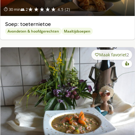
★★★★★
⏱ 30 min
👥 2
4.5 (2)
Soep: toeternietoe
Avondeten & hoofdgerechten
Maaltijdsoepen
Maak favoriet
2
👍