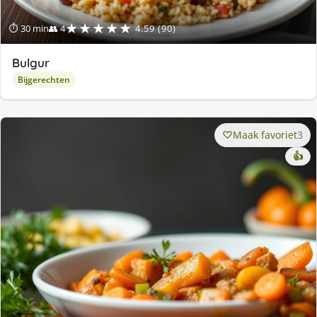
★★★★★
⏱ 30 min
👥 4
4.59 (90)
Bulgur
Bijgerechten
Maak favoriet
3
👍