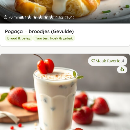
★★★★★
⏱ 70 min
👥 1
4.62 (101)
Pogaça = broodjes (Gevulde)
Brood & beleg
Taarten, koek & gebak
Maak favoriet
4
👍