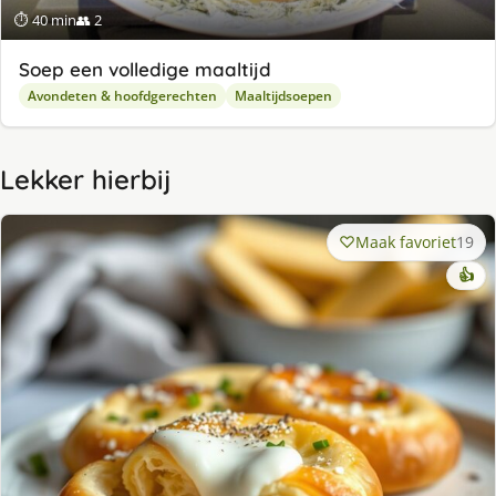
⏱ 40 min
👥 2
Soep een volledige maaltijd
Avondeten & hoofdgerechten
Maaltijdsoepen
Lekker hierbij
Maak favoriet
19
👍