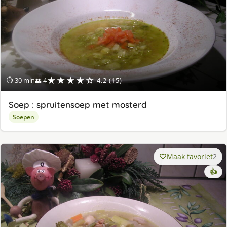
★★★★☆
⏱ 30 min
👥 4
4.2 (15)
Soep : spruitensoep met mosterd
Soepen
Maak favoriet
2
👍