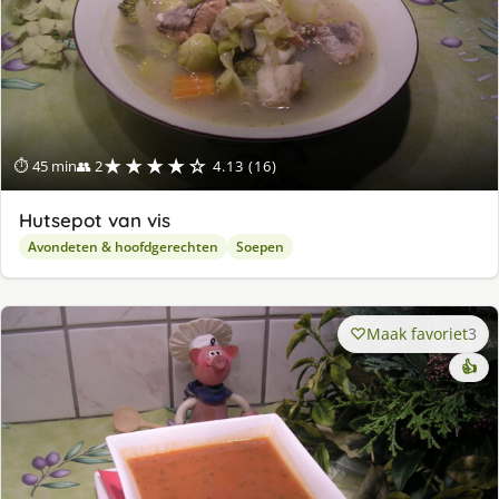
★★★★☆
⏱ 45 min
👥 2
4.13 (16)
Hutsepot van vis
Avondeten & hoofdgerechten
Soepen
Maak favoriet
3
👍