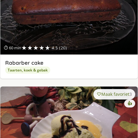
★★★★★
⏱ 60 min
4.5 (20)
Rabarber cake
Taarten, koek & gebak
Maak favoriet
3
👍