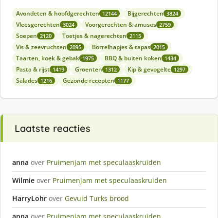
Avondeten & hoofdgerechten
Bijgerechten
12144
3824
Vleesgerechten
Voorgerechten & amuses
3024
2759
Soepen
Toetjes & nagerechten
2120
2115
Vis & zeevruchten
Borrelhapjes & tapas
2095
2015
Taarten, koek & gebak
BBQ & buiten koken
1975
1434
Pasta & rijst
Groenten
Kip & gevogelte
1419
1312
1297
Salades
Gezonde recepten
1216
1177
Laatste reacties
anna
over
Pruimenjam met speculaaskruiden
Wilmie
over
Pruimenjam met speculaaskruiden
HarryLohr
over
Gevuld Turks brood
anna
over
Pruimenjam met speculaaskruiden