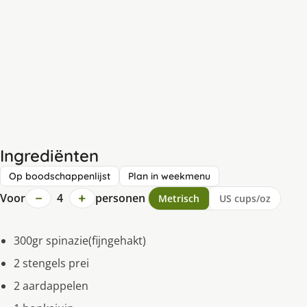
Ingrediënten
Op boodschappenlijst
Plan in weekmenu
−
+
Voor
4
personen
Metrisch
US cups/oz
300gr spinazie(fijngehakt)
2 stengels prei
2 aardappelen