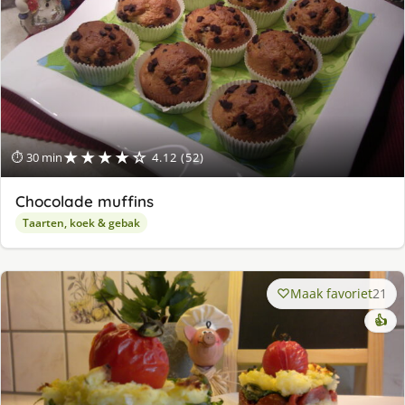
★★★★☆
⏱ 30 min
4.12 (52)
Chocolade muffins
Taarten, koek & gebak
Maak favoriet
21
👍