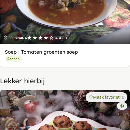
★★★★☆
⏱ 30 min
👥 4
4.4 (10)
Soep : Tomaten groenten soep
Soepen
Lekker hierbij
Maak favoriet
10
👍