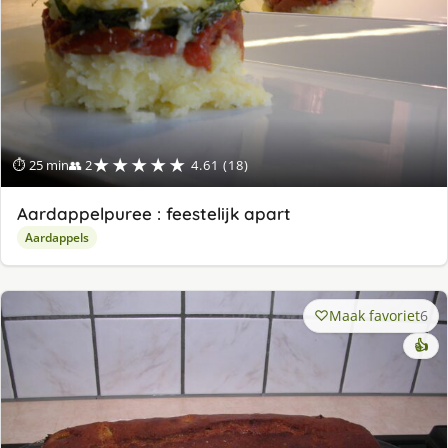
★★★★★
⏱ 25 min
👥 2
4.61 (18)
Aardappelpuree : feestelijk apart
Aardappels
Maak favoriet
6
👍