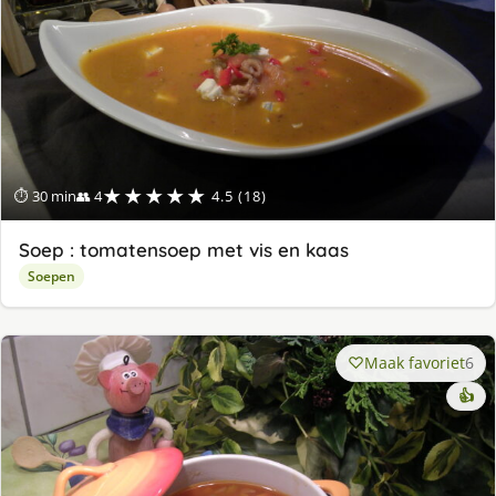
★★★★★
⏱ 30 min
👥 4
4.5 (18)
Soep : tomatensoep met vis en kaas
Soepen
Maak favoriet
6
👍