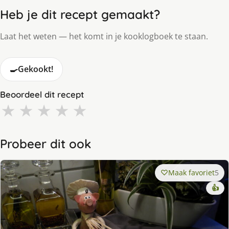
Heb je dit recept gemaakt?
Laat het weten — het komt in je kooklogboek te staan.
🍳
Gekookt!
Beoordeel dit recept
★
★
★
★
★
Probeer dit ook
Maak favoriet
5
👍