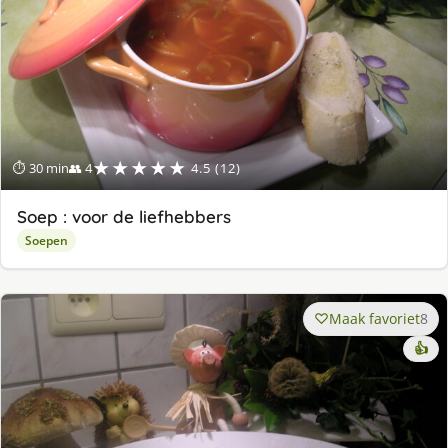
★★★★★
⏱ 30 min
👥 4
4.5 (12)
Soep : voor de liefhebbers
Soepen
Maak favoriet
8
👍