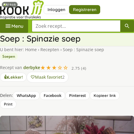
AI-kok
Inloggen
Registreren
Zoek een recept
Menu
Soep : Spinazie soep
U bent hier:
Home
›
Recepten
›
Soep : Spinazie soep
Soepen
★★★☆☆
Recept van
derbyke
2.75 (4)
Maak favoriet
2
👍
Lekker!
Delen:
WhatsApp
Facebook
Pinterest
Kopieer link
Print