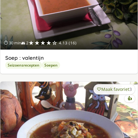
★★★★☆
⏱ 30 min
👥 2
4.13 (16)
Soep : valentijn
Seizoensrecepten
Soepen
Maak favoriet
3
👍