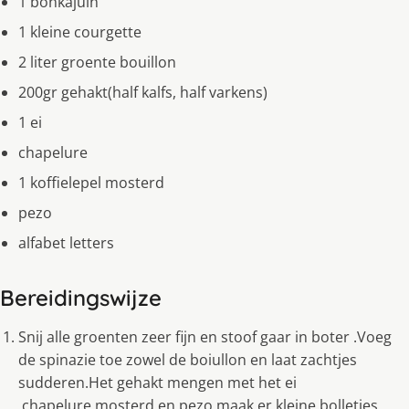
1 bonkajuin
1 kleine courgette
2 liter groente bouillon
200gr gehakt(half kalfs, half varkens)
1 ei
chapelure
1 koffielepel mosterd
pezo
alfabet letters
Bereidingswijze
Snij alle groenten zeer fijn en stoof gaar in boter .Voeg
de spinazie toe zowel de boiullon en laat zachtjes
sudderen.Het gehakt mengen met het ei
,chapelure,mosterd en pezo maak er kleine bolletjes