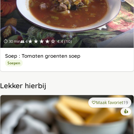
★★★★☆
⏱ 30 min
👥 4
4.4 (10)
Soep : Tomaten groenten soep
Soepen
Lekker hierbij
Maak favoriet
19
👍