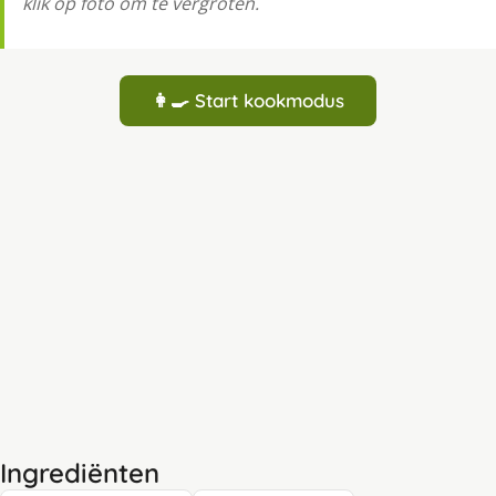
klik op foto om te vergroten.
👩‍🍳 Start kookmodus
Ingrediënten