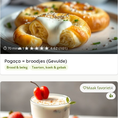
★★★★★
⏱ 70 min
👥 1
4.62 (101)
Pogaça = broodjes (Gevulde)
Brood & beleg
Taarten, koek & gebak
Maak favoriet
4
👍