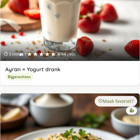
★★★★★
⏱ 5 min
👥 1
4.64 (90)
Ayran = Yogurt drank
Bijgerechten
Maak favoriet
7
👍