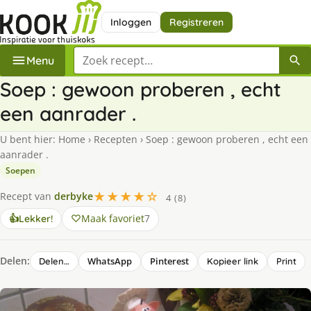
Inloggen
Registreren
Zoek een recept
Menu
Soep : gewoon proberen , echt
een aanrader .
U bent hier:
Home
›
Recepten
›
Soep : gewoon proberen , echt een
aanrader .
Soepen
★★★★☆
Recept van
derbyke
4 (8)
Maak favoriet
7
👍
Lekker!
Delen:
WhatsApp
Pinterest
Delen…
Kopieer link
Print