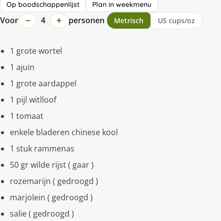
Op boodschappenlijst
Plan in weekmenu
−
+
Voor
4
personen
Metrisch
US cups/oz
1 grote wortel
1 ajuin
1 grote aardappel
1 pijl witlloof
1 tomaat
enkele bladeren chinese kool
1 stuk rammenas
50 gr wilde rijst ( gaar )
rozemarijn ( gedroogd )
marjolein ( gedroogd )
salie ( gedroogd )