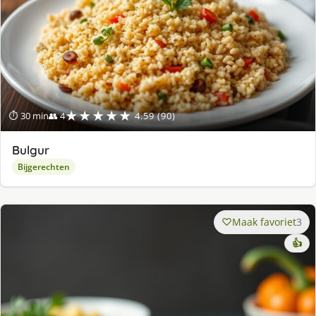
★★★★★
⏱ 30 min
👥 4
4.59 (90)
Bulgur
Bijgerechten
Maak favoriet
3
👍