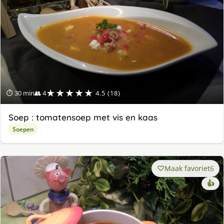
★★★★★
⏱ 30 min
👥 4
4.5 (18)
Soep : tomatensoep met vis en kaas
Soepen
Maak favoriet
6
👍