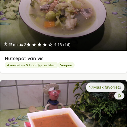
★★★★☆
⏱ 45 min
👥 2
4.13 (16)
Hutsepot van vis
Avondeten & hoofdgerechten
Soepen
Maak favoriet
3
👍