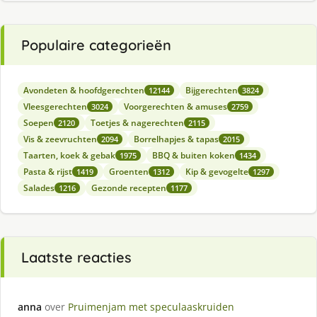
Populaire categorieën
Avondeten & hoofdgerechten
Bijgerechten
12144
3824
Vleesgerechten
Voorgerechten & amuses
3024
2759
Soepen
Toetjes & nagerechten
2120
2115
Vis & zeevruchten
Borrelhapjes & tapas
2094
2015
Taarten, koek & gebak
BBQ & buiten koken
1975
1434
Pasta & rijst
Groenten
Kip & gevogelte
1419
1312
1297
Salades
Gezonde recepten
1216
1177
Laatste reacties
anna
over
Pruimenjam met speculaaskruiden