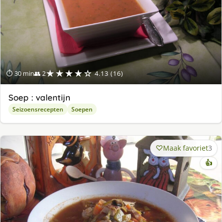
★★★★☆
⏱ 30 min
👥 2
4.13 (16)
Soep : valentijn
Seizoensrecepten
Soepen
Maak favoriet
3
👍