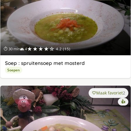
★★★★☆
⏱ 30 min
👥 4
4.2 (15)
Soep : spruitensoep met mosterd
Soepen
Maak favoriet
2
👍