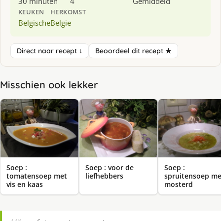
30 minuten
4
Gemiddeld
KEUKEN
HERKOMST
Belgische
Belgie
Direct naar recept ↓
Beoordeel dit recept ★
Misschien ook lekker
Soep :
Soep : voor de
Soep :
tomatensoep met
liefhebbers
spruitensoep me
vis en kaas
mosterd