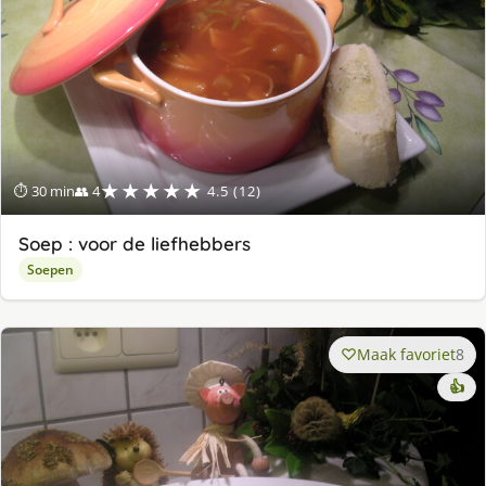
★★★★★
⏱ 30 min
👥 4
4.5 (12)
Soep : voor de liefhebbers
Soepen
Maak favoriet
8
👍