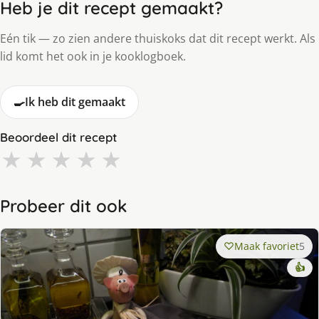
Heb je dit recept gemaakt?
Eén tik — zo zien andere thuiskoks dat dit recept werkt. Als
lid komt het ook in je kooklogboek.
🍳
Ik heb dit gemaakt
Beoordeel dit recept
★
★
★
★
★
Probeer dit ook
Maak favoriet
5
👍