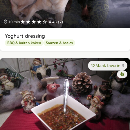
★★★★☆
⏱ 10 min
4.43 (7)
Yoghurt dressing
BBQ & buiten koken
Sauzen & basics
Maak favoriet
3
👍