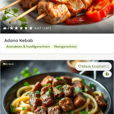
★★★★★
👥 4
4.67 (141)
Adana Kebab
Avondeten & hoofdgerechten
Vleesgerechten
AI-kok
Maak favoriet
12
👍