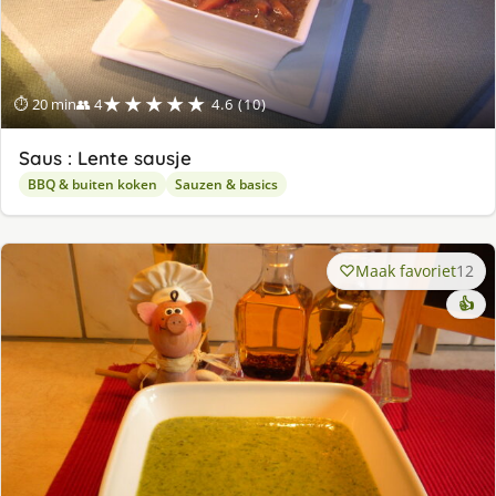
★★★★★
⏱ 20 min
👥 4
4.6 (10)
Saus : Lente sausje
BBQ & buiten koken
Sauzen & basics
Maak favoriet
12
👍