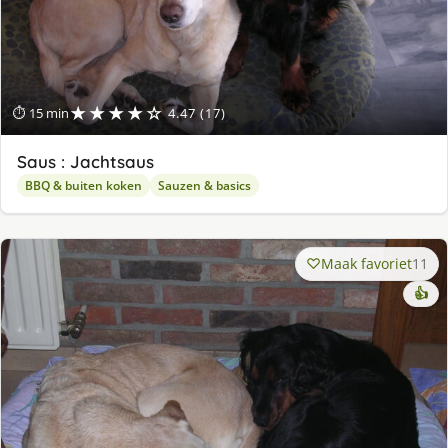
★★★★☆
⏱ 15 min
4.47 (17)
Saus : Jachtsaus
BBQ & buiten koken
Sauzen & basics
Maak favoriet
11
👍