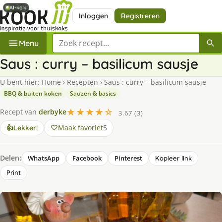
AI-kok
AI-kok
Inloggen
Registreren
Zoek een recept
Menu
Saus : curry – basilicum sausje
U bent hier:
Home
›
Recepten
›
Saus : curry – basilicum sausje
BBQ & buiten koken
Sauzen & basics
★★★★☆
Recept van
derbyke
3.67 (3)
Maak favoriet
5
👍
Lekker!
Delen:
WhatsApp
Facebook
Pinterest
Kopieer link
Print