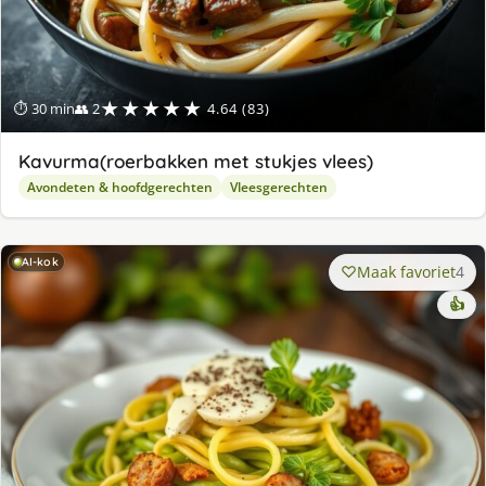
★★★★★
⏱ 30 min
👥 2
4.64 (83)
Kavurma(roerbakken met stukjes vlees)
Avondeten & hoofdgerechten
Vleesgerechten
AI-kok
Maak favoriet
4
👍