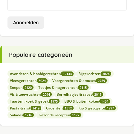
Aanmelden
Populaire categorieën
Avondeten & hoofdgerechten
Bijgerechten
12144
3824
Vleesgerechten
Voorgerechten & amuses
3024
2759
Soepen
Toetjes & nagerechten
2120
2115
Vis & zeevruchten
Borrelhapjes & tapas
2094
2015
Taarten, koek & gebak
BBQ & buiten koken
1975
1434
Pasta & rijst
Groenten
Kip & gevogelte
1419
1312
1297
Salades
Gezonde recepten
1216
1177