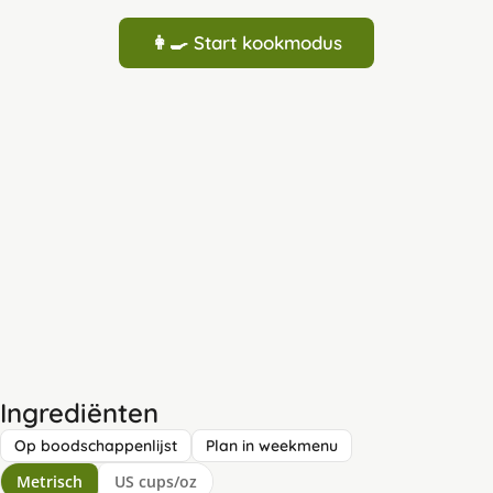
👩‍🍳 Start kookmodus
Ingrediënten
Op boodschappenlijst
Plan in weekmenu
Metrisch
US cups/oz