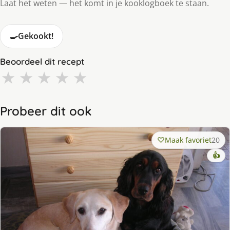
Laat het weten — het komt in je kooklogboek te staan.
🍳
Gekookt!
Beoordeel dit recept
★
★
★
★
★
Probeer dit ook
Maak favoriet
20
👍