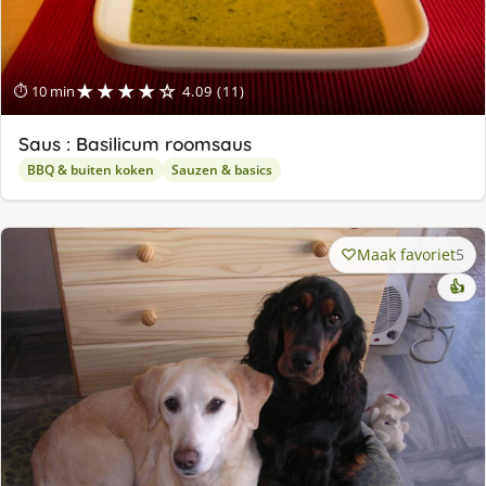
★★★★☆
⏱ 10 min
4.09 (11)
Saus : Basilicum roomsaus
BBQ & buiten koken
Sauzen & basics
Maak favoriet
5
👍