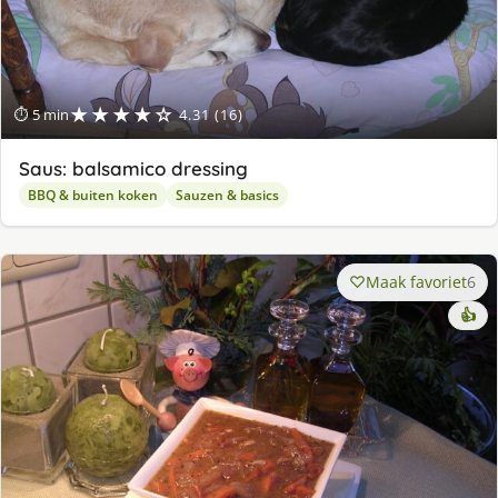
★★★★☆
⏱ 5 min
4.31 (16)
Saus: balsamico dressing
BBQ & buiten koken
Sauzen & basics
Maak favoriet
6
👍