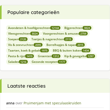
Populaire categorieën
Avondeten & hoofdgerechten
Bijgerechten
12144
3824
Vleesgerechten
Voorgerechten & amuses
3024
2759
Soepen
Toetjes & nagerechten
2120
2115
Vis & zeevruchten
Borrelhapjes & tapas
2095
2015
Taarten, koek & gebak
BBQ & buiten koken
1975
1434
Pasta & rijst
Groenten
Kip & gevogelte
1419
1312
1297
Salades
Gezonde recepten
1216
1177
Laatste reacties
anna
over
Pruimenjam met speculaaskruiden