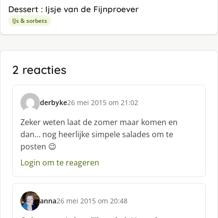
Dessert : Ijsje van de Fijnproever
IJs & sorbets
2 reacties
derbyke
26 mei 2015 om 21:02
s
c
Zeker weten laat de zomer maar komen en
h
dan… nog heerlijke simpele salades om te
r
posten 😉
e
e
Login om te reageren
f
:
anna
26 mei 2015 om 20:48
s
c