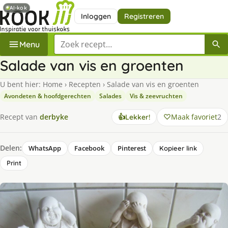
AI-kok
Inloggen
Registreren
Zoek een recept
Menu
Salade van vis en groenten
U bent hier:
Home
›
Recepten
›
Salade van vis en groenten
Avondeten & hoofdgerechten
Salades
Vis & zeevruchten
Maak favoriet
2
Recept van
derbyke
👍
Lekker!
Delen:
WhatsApp
Facebook
Pinterest
Kopieer link
Print