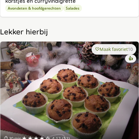
korstjes en curryvinaigrette
Avondeten & hoofdgerechten
Salades
Lekker hierbij
Maak favoriet
10
👍
★★★★☆
⏱ 30 min
4.12 (52)