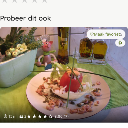
Probeer dit ook
Maak favoriet
5
👍
★★★★☆
⏱ 15 min
👥 2
3.86 (7)