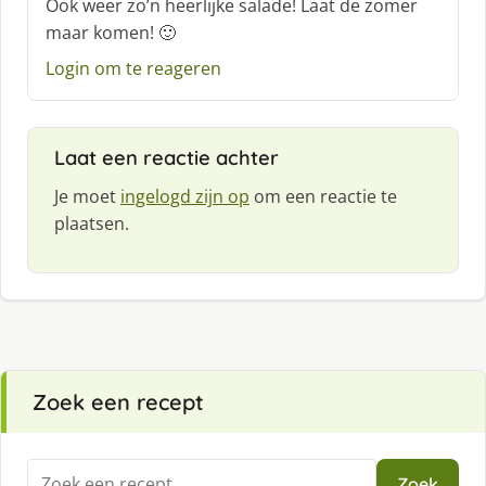
Ook weer zo’n heerlijke salade! Laat de zomer
h
maar komen! 🙂
r
e
Login om te reageren
e
f
:
Laat een reactie achter
Je moet
ingelogd zijn op
om een reactie te
plaatsen.
Zoek een recept
Zoeken
Zoek