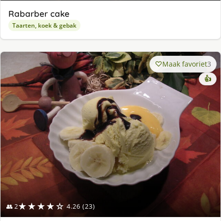
Rabarber cake
Taarten, koek & gebak
Maak favoriet
3
👍
★★★★☆
👥 2
4.26 (23)