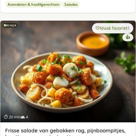
Avondeten & hoofdgerechten
Salades
AI-kok
Maak favoriet
1
👍
⏱ 20 min
👥 4
Frisse salade van gebakken rog, pijnboompitjes,