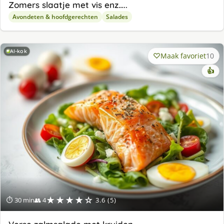
Zomers slaatje met vis enz…..
Avondeten & hoofdgerechten
Salades
AI-kok
Maak favoriet
10
👍
★★★★☆
⏱ 30 min
👥 4
3.6 (5)