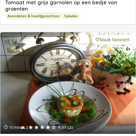
Tomaat met grijs garnalen op een bedje van
groenten
Avondeten & hoofdgerechten
Salades
Maak favoriet
5
👍
★★★★☆
⏱ 10 min
👥 2
4.33 (3)