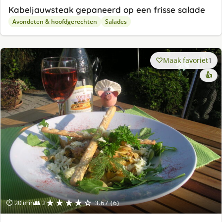
Kabeljauwsteak gepaneerd op een frisse salade
Avondeten & hoofdgerechten
Salades
Maak favoriet
1
👍
★★★★☆
⏱ 20 min
👥 2
3.67 (6)