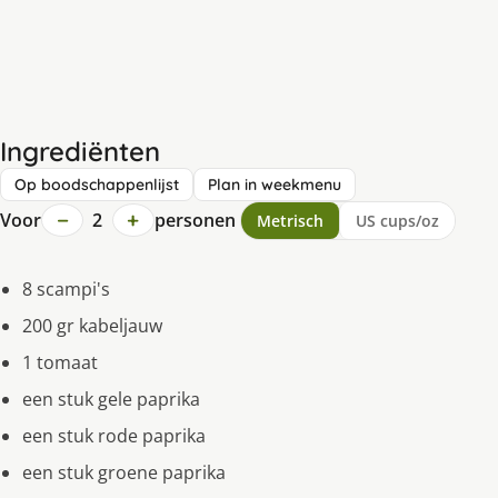
Ingrediënten
Op boodschappenlijst
Plan in weekmenu
−
+
Voor
2
personen
Metrisch
US cups/oz
8 scampi's
200 gr kabeljauw
1 tomaat
een stuk gele paprika
een stuk rode paprika
een stuk groene paprika