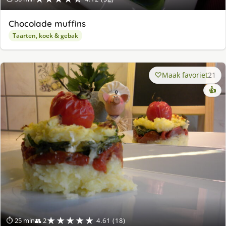
Chocolade muffins
Taarten, koek & gebak
Maak favoriet
21
👍
★★★★★
⏱ 25 min
👥 2
4.61 (18)