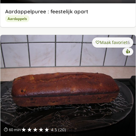
Aardappelpuree : feestelijk apart
Aardappels
Maak favoriet
6
👍
★★★★★
⏱ 60 min
4.5 (20)