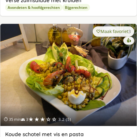
Verse zalmsalade met kruiden
Avondeten & hoofdgerechten
Bijgerechten
Maak favoriet
3
👍
★★★☆☆
⏱ 35 min
👥 3
3.2 (5)
Koude schotel met vis en pasta