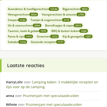
Avondeten & hoofdgerechten
Bijgerechten
12144
3824
Vleesgerechten
Voorgerechten & amuses
3024
2759
Soepen
Toetjes & nagerechten
2120
2115
Vis & zeevruchten
Borrelhapjes & tapas
2094
2015
Taarten, koek & gebak
BBQ & buiten koken
1975
1434
Pasta & rijst
Groenten
Kip & gevogelte
1419
1312
1297
Salades
Gezonde recepten
1216
1177
Laatste reacties
HarryLohr
over
Camping koken: 5 makkelijke recepten en
tips voor op de camping
anna
over
Pruimenjam met speculaaskruiden
Wilmie
over
Pruimenjam met speculaaskruiden