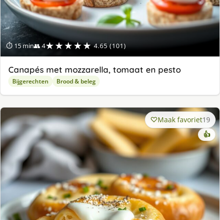
★★★★★
⏱ 15 min
👥 4
4.65 (101)
Canapés met mozzarella, tomaat en pesto
Bijgerechten
Brood & beleg
Maak favoriet
19
👍