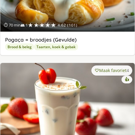
★★★★★
⏱ 70 min
👥 1
4.62 (101)
Pogaça = broodjes (Gevulde)
Brood & beleg
Taarten, koek & gebak
Maak favoriet
4
👍