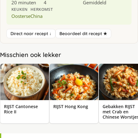
20 minuten
4
Gemiddeld
KEUKEN
HERKOMST
Oosterse
China
Direct naar recept ↓
Beoordeel dit recept ★
Misschien ook lekker
RIJST Cantonese
RIJST Hong Kong
Gebakken RIJST
Rice II
met Crab en
Chinese Worstje