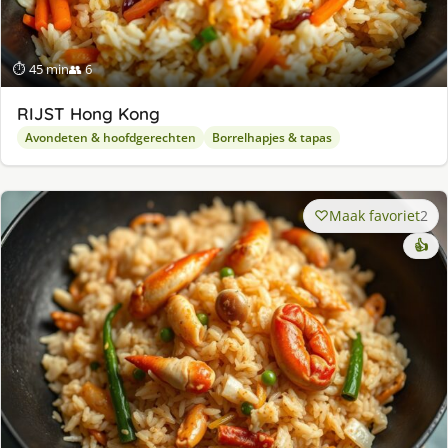
⏱ 45 min
👥 6
RIJST Hong Kong
Avondeten & hoofdgerechten
Borrelhapjes & tapas
Maak favoriet
2
👍