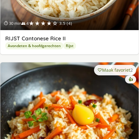
★★★★☆
⏱ 30 min
👥 4
3.5 (4)
RIJST Cantonese Rice II
Avondeten & hoofdgerechten
Rijst
Maak favoriet
2
👍