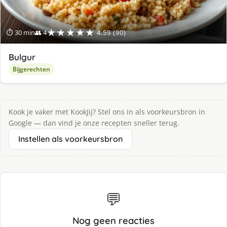
★★★★★
⏱ 30 min
👥 4
4.59 (90)
Bulgur
Bijgerechten
Kook je vaker met KookJij? Stel ons in als voorkeursbron in
Google — dan vind je onze recepten sneller terug.
Instellen als voorkeursbron
💬
Nog geen reacties