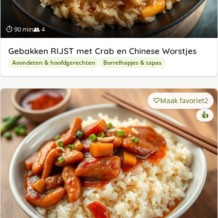
⏱ 90 min
👥 4
Gebakken RIJST met Crab en Chinese Worstjes
Avondeten & hoofdgerechten
Borrelhapjes & tapas
Maak favoriet
2
👍