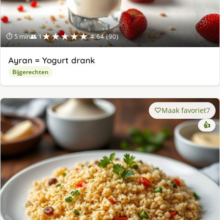
★★★★★
⏱ 5 min
👥 1
4.64 (90)
Ayran = Yogurt drank
Bijgerechten
Maak favoriet
7
👍