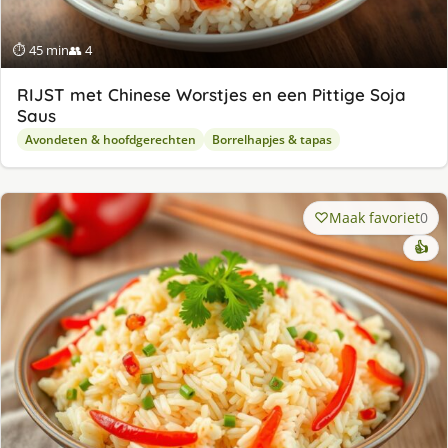
⏱ 45 min
👥 4
RIJST met Chinese Worstjes en een Pittige Soja
Saus
Avondeten & hoofdgerechten
Borrelhapjes & tapas
Maak favoriet
0
👍