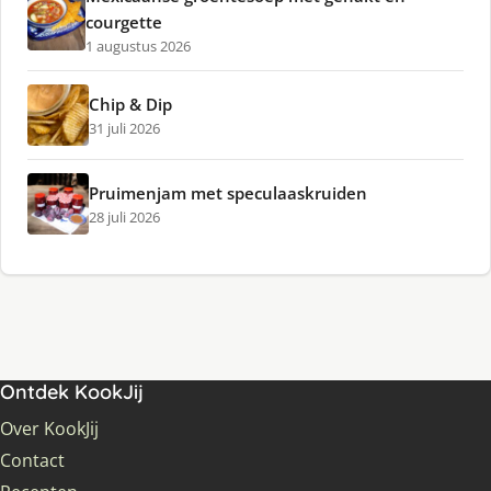
courgette
1 augustus 2026
Chip & Dip
31 juli 2026
Pruimenjam met speculaaskruiden
28 juli 2026
Ontdek KookJij
Over KookJij
Contact