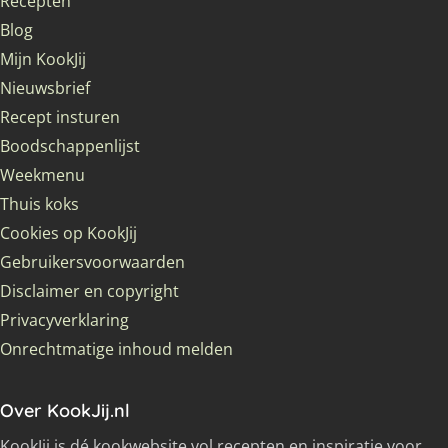
Recepten
Blog
Mijn KookJij
Nieuwsbrief
Recept insturen
Boodschappenlijst
Weekmenu
Thuis koks
Cookies op KookJij
Gebruikersvoorwaarden
Disclaimer en copyright
Privacyverklaring
Onrechtmatige inhoud melden
Over KookJij.nl
KookJij is dé kookwebsite vol recepten en inspiratie voor