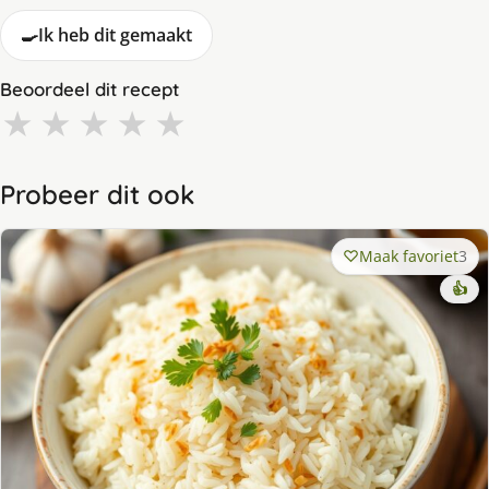
🍳
Ik heb dit gemaakt
Beoordeel dit recept
★
★
★
★
★
Probeer dit ook
Maak favoriet
3
👍