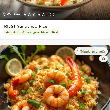
★☆☆☆☆
⏱ 60 min
👥 4
1 (1)
RIJST Yangchow Rice
Avondeten & hoofdgerechten
Rijst
Maak favoriet
5
👍