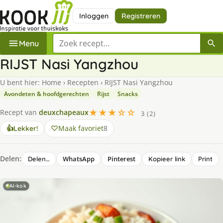
Inloggen
Registreren
Zoek een recept
Menu
RIJST Nasi Yangzhou
U bent hier:
Home
›
Recepten
›
RIJST Nasi Yangzhou
Avondeten & hoofdgerechten
Rijst
Snacks
★★★☆☆
Recept van
deuxchapeaux
3 (2)
Maak favoriet
8
👍
Lekker!
Delen:
WhatsApp
Pinterest
Delen…
Kopieer link
Print
AI-kok