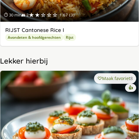
★★☆☆☆
⏱ 30 min
👥 2
1.67 (3)
RIJST Cantonese Rice I
Avondeten & hoofdgerechten
Rijst
Lekker hierbij
Maak favoriet
8
👍