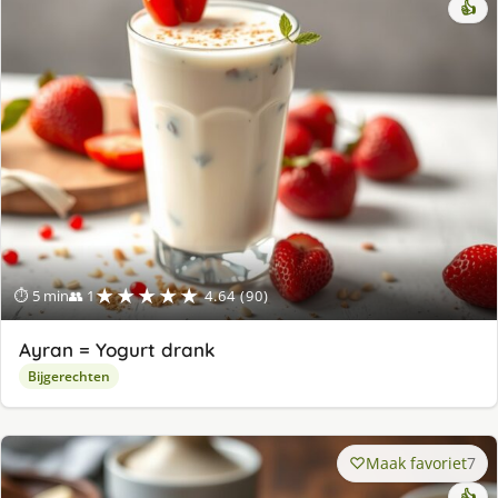
👍
★★★★★
⏱ 5 min
👥 1
4.64 (90)
Ayran = Yogurt drank
Bijgerechten
Maak favoriet
7
👍