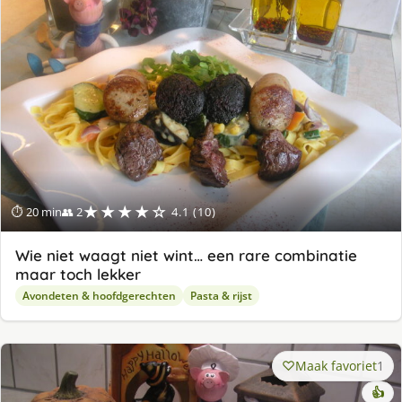
★★★★☆
⏱ 20 min
👥 2
4.1 (10)
Wie niet waagt niet wint… een rare combinatie
maar toch lekker
Avondeten & hoofdgerechten
Pasta & rijst
Maak favoriet
1
👍