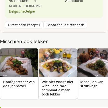
40 minuten
4
Gemiddeld
KEUKEN
HERKOMST
Belgische
Belgie
Direct naar recept ↓
Beoordeel dit recept ★
Misschien ook lekker
Hoofdgerecht : van
Wie niet waagt niet
Medaillon van
de fijnproever
wint… een rare
struisvogel
combinatie maar
toch lekker