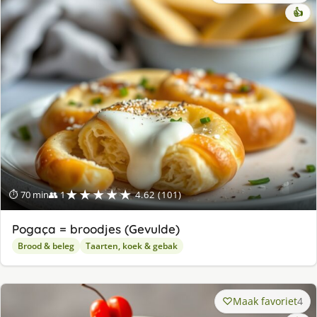
👍
★★★★★
⏱ 70 min
👥 1
4.62 (101)
Pogaça = broodjes (Gevulde)
Brood & beleg
Taarten, koek & gebak
Maak favoriet
4