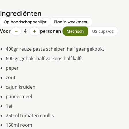
Ingrediënten
Op boodschappenlijst
Plan in weekmenu
−
+
Voor
4
personen
Metrisch
US cups/oz
400gr reuze pasta schelpen half gaar gekookt
600 gr gehakt half varkens half kalfs
peper
zout
cajun kruiden
paneermeel
1ei
250ml tomaten coullis
150ml room