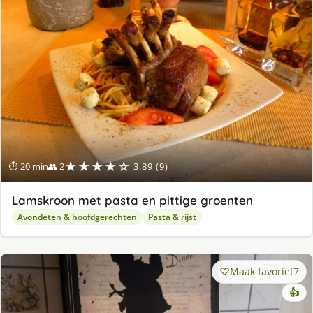
★★★★☆
⏱ 20 min
👥 2
3.89 (9)
Lamskroon met pasta en pittige groenten
Avondeten & hoofdgerechten
Pasta & rijst
Maak favoriet
7
👍