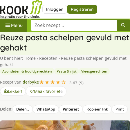
Inloggen
Registreren
Zoek een recept
Menu
Reuze pasta schelpen gevuld met
gehakt
U bent hier:
Home
›
Recepten
›
Reuze pasta schelpen gevuld met
gehakt
Avondeten & hoofdgerechten
Pasta & rijst
Vleesgerechten
★★★★☆
Recept van
derbyke
3.67 (9)
Maak favoriet
6
👍
Lekker!
Delen:
WhatsApp
Pinterest
Delen…
Kopieer link
Print