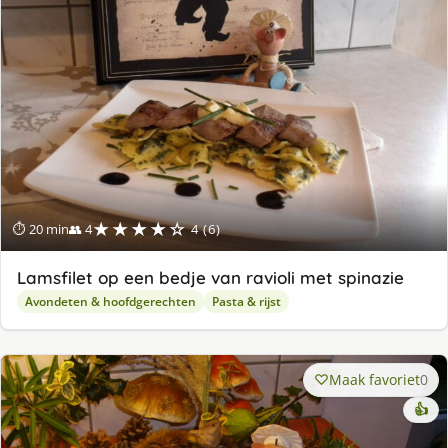
★★★★☆
⏱ 20 min
👥 4
4 (6)
Lamsfilet op een bedje van ravioli met spinazie
Avondeten & hoofdgerechten
Pasta & rijst
Maak favoriet
0
👍