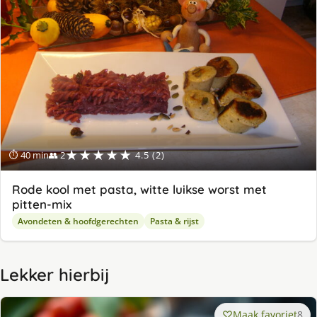
★★★★★
⏱ 40 min
👥 2
4.5 (2)
Rode kool met pasta, witte luikse worst met
pitten-mix
Avondeten & hoofdgerechten
Pasta & rijst
Lekker hierbij
Maak favoriet
8