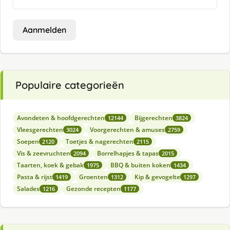
Aanmelden
Populaire categorieën
Avondeten & hoofdgerechten
Bijgerechten
12144
3824
Vleesgerechten
Voorgerechten & amuses
3024
2759
Soepen
Toetjes & nagerechten
2120
2115
Vis & zeevruchten
Borrelhapjes & tapas
2094
2015
Taarten, koek & gebak
BBQ & buiten koken
1975
1434
Pasta & rijst
Groenten
Kip & gevogelte
1419
1312
1297
Salades
Gezonde recepten
1216
1177