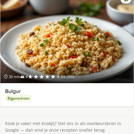
★★★★★
⏱ 30 min
👥 4
4.59 (90)
Bulgur
Bijgerechten
Kook je vaker met KookJij? Stel ons in als voorkeursbron in
Google — dan vind je onze recepten sneller terug.