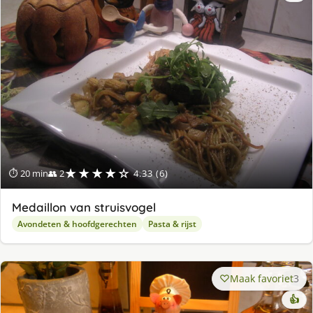
★★★★☆
⏱ 20 min
👥 2
4.33 (6)
Medaillon van struisvogel
Avondeten & hoofdgerechten
Pasta & rijst
Maak favoriet
3
👍