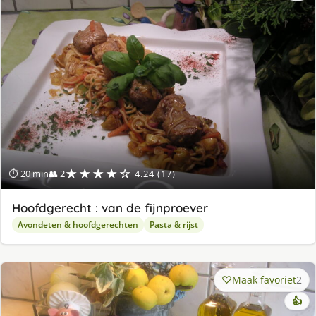
★★★★☆
⏱ 20 min
👥 2
4.24 (17)
Hoofdgerecht : van de fijnproever
Avondeten & hoofdgerechten
Pasta & rijst
Maak favoriet
2
👍