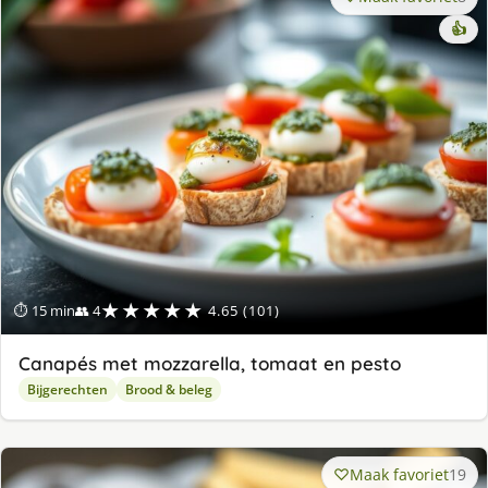
👍
★★★★★
⏱ 15 min
👥 4
4.65 (101)
Canapés met mozzarella, tomaat en pesto
Bijgerechten
Brood & beleg
Maak favoriet
19