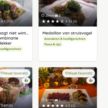
⏱ 20 min
👥 2
★★★★☆
4.1 (10)
4.33 (6)
aagt niet wint…
Medaillon van struisvogel
ombinatie
Avondeten & hoofdgerechten
lekker
Pasta & rijst
hoofdgerechten
Maak favoriet
6
Maak favoriet
0
👍
👍
⏱ 40 min
👥 2
★★★★★
3.67 (9)
4.5 (2)