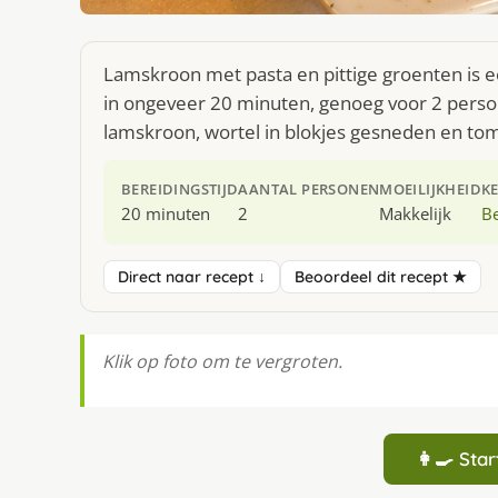
Lamskroon met pasta en pittige groenten is e
in ongeveer 20 minuten, genoeg voor 2 person
lamskroon, wortel in blokjes gesneden en toma
BEREIDINGSTIJD
AANTAL PERSONEN
MOEILIJKHEID
K
20 minuten
2
Makkelijk
Be
Direct naar recept ↓
Beoordeel dit recept ★
Klik op foto om te vergroten.
👩‍🍳 St