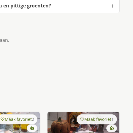
 en pittige groenten?
taan.
Maak favoriet
2
Maak favoriet
1
👍
👍