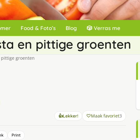
omer
Food & Foto’s
Blog
🎲 Verras me
a en pittige groenten
pittige groenten
Maak favoriet
3
👍
Lekker!
nk
Print