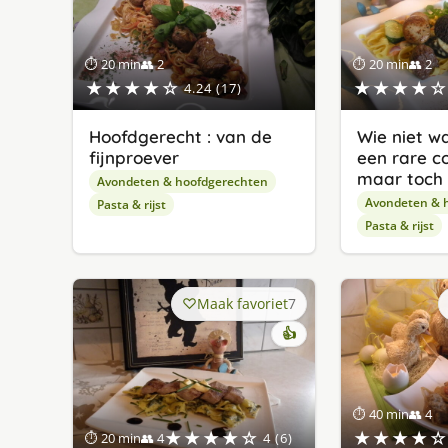
⏱ 20 min
👥 2
⏱ 20 min
👥 2
★★★★☆
★★★★☆
4.24 (17)
Hoofdgerecht : van de
Wie niet w
fijnproever
een rare c
maar toch 
Avondeten & hoofdgerechten
Avondeten & 
Pasta & rijst
Pasta & rijst
Maak favoriet
7
👍
⏱ 40 min
👥 4
★★★★☆
★★★★☆
⏱ 20 min
👥 4
4 (6)