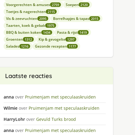
Voorgerechten & amuses
Soepen
2759
2120
Toetjes & nagerechten
2115
Vis & zeevruchten
Borrelhapjes & tapas
2095
2015
Taarten, koek & gebak
1975
BBQ & buiten koken
Pasta & rijst
1434
1419
Groenten
Kip & gevogelte
1312
1297
Salades
Gezonde recepten
1216
1177
Laatste reacties
anna
over
Pruimenjam met speculaaskruiden
Wilmie
over
Pruimenjam met speculaaskruiden
HarryLohr
over
Gevuld Turks brood
anna
over
Pruimenjam met speculaaskruiden