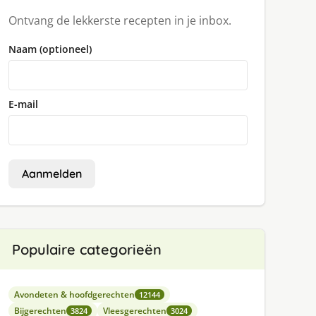
Ontvang de lekkerste recepten in je inbox.
Naam (optioneel)
E-mail
Aanmelden
Populaire categorieën
Avondeten & hoofdgerechten
12144
Bijgerechten
Vleesgerechten
3824
3024