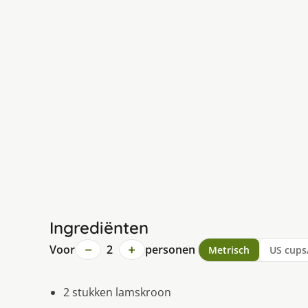
Ingrediënten
−
+
Voor
2
personen
Metrisch
US cups
2 stukken lamskroon