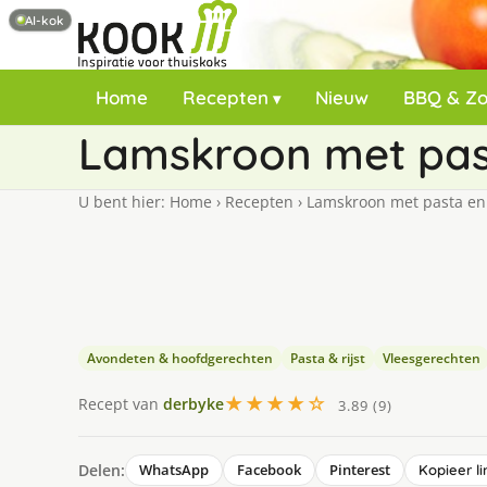
AI-kok
Home
Recepten
Nieuw
BBQ & Z
Lamskroon met past
U bent hier:
Home
›
Recepten
›
Lamskroon met pasta en 
Avondeten & hoofdgerechten
Pasta & rijst
Vleesgerechten
★★★★☆
Recept van
derbyke
3.89 (9)
Delen:
WhatsApp
Facebook
Pinterest
Kopieer li