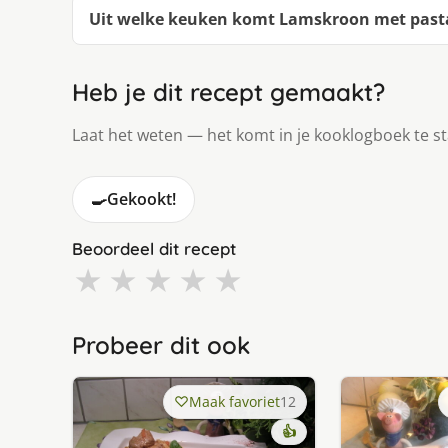
Uit welke keuken komt Lamskroon met pasta
Heb je dit recept gemaakt?
Laat het weten — het komt in je kooklogboek te s
🍳
Gekookt!
Beoordeel dit recept
★
★
★
★
★
Probeer dit ook
Maak favoriet
12
👍