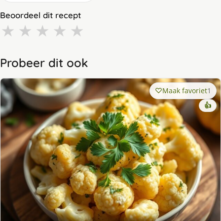
Beoordeel dit recept
★
★
★
★
★
Probeer dit ook
Maak favoriet
1
👍