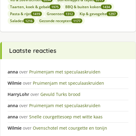
Taarten, koek & gebak
BBQ & buiten koken
1975
1434
Pasta & rijst
Groenten
Kip & gevogelte
1419
1312
1297
Salades
Gezonde recepten
1216
1177
Laatste reacties
anna
over
Pruimenjam met speculaaskruiden
Wilmie
over
Pruimenjam met speculaaskruiden
HarryLohr
over
Gevuld Turks brood
anna
over
Pruimenjam met speculaaskruiden
anna
over
Snelle courgettesoep met witte kaas
Wilmie
over
Ovenschotel met courgette en tonijn