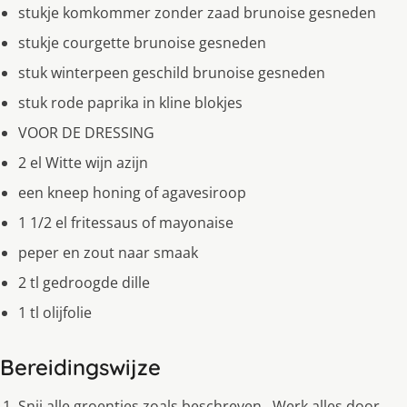
stukje komkommer zonder zaad brunoise gesneden
stukje courgette brunoise gesneden
stuk winterpeen geschild brunoise gesneden
stuk rode paprika in kline blokjes
VOOR DE DRESSING
2 el Witte wijn azijn
een kneep honing of agavesiroop
1 1/2 el fritessaus of mayonaise
peper en zout naar smaak
2 tl gedroogde dille
1 tl olijfolie
Bereidingswijze
Snij alle groentjes zoals beschreven . Werk alles door