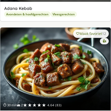
Adana Kebab
Avondeten & hoofdgerechten
Vleesgerechten
Maak favoriet
12
👍
★★★★★
⏱ 30 min
👥 2
4.64 (83)