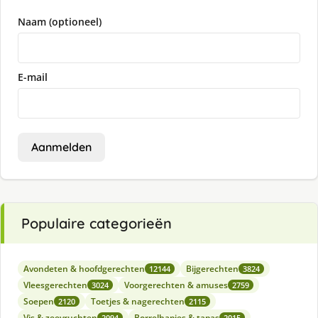
Naam (optioneel)
E-mail
Aanmelden
Populaire categorieën
Avondeten & hoofdgerechten
Bijgerechten
12144
3824
Vleesgerechten
Voorgerechten & amuses
3024
2759
Soepen
Toetjes & nagerechten
2120
2115
Vis & zeevruchten
Borrelhapjes & tapas
2094
2015