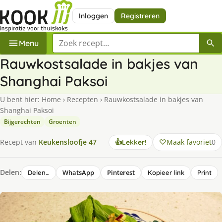
Inloggen
Registreren
Zoek een recept
Menu
Rauwkostsalade in bakjes van
Shanghai Paksoi
U bent hier:
Home
›
Recepten
›
Rauwkostsalade in bakjes van
Shanghai Paksoi
Bijgerechten
Groenten
Maak favoriet
0
Recept van
Keukensloofje 47
👍
Lekker!
Delen:
WhatsApp
Pinterest
Delen…
Kopieer link
Print