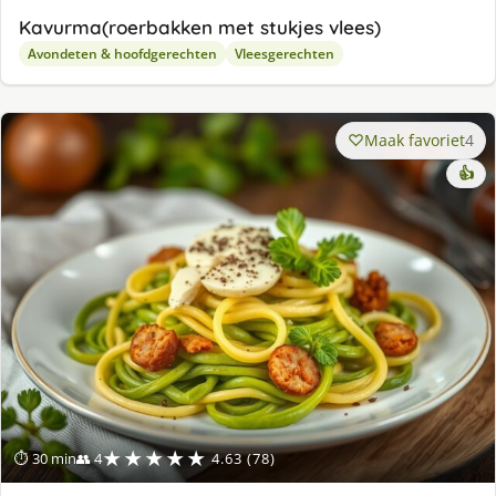
Kavurma(roerbakken met stukjes vlees)
Avondeten & hoofdgerechten
Vleesgerechten
Maak favoriet
4
👍
★★★★★
⏱ 30 min
👥 4
4.63 (78)