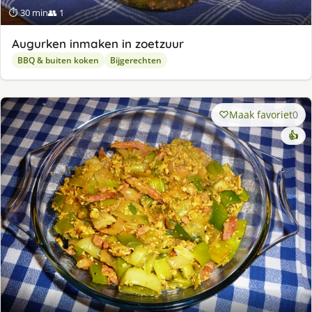
⏱ 30 min
👥 1
Augurken inmaken in zoetzuur
BBQ & buiten koken
Bijgerechten
Maak favoriet
0
👍