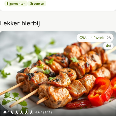
Bijgerechten
Groenten
Lekker hierbij
Maak favoriet
28
ke
👍
1
lek
ge
★★★★★
👥 4
4.67 (141)