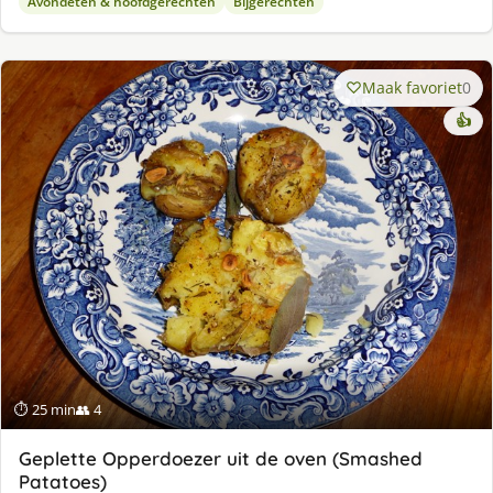
Avondeten & hoofdgerechten
Bijgerechten
Maak favoriet
0
👍
⏱ 25 min
👥 4
Geplette Opperdoezer uit de oven (Smashed
Patatoes)