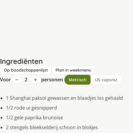
Ingrediënten
Op boodschappenlijst
Plan in weekmenu
−
+
Voor
2
personen
Metrisch
US cups/oz
1 Shanghai paksoi gewassen en blaadjes los gehaald
1/2 rode ui gesnipperd
1/2 gele paprika brunoise
2 stengels bleekselderij schoon in blokjes