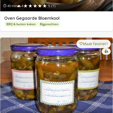
★★★★★
⏱ 45 min
👥 4
5 (1)
Oven Gegaarde Bloemkool
BBQ & buiten koken
Bijgerechten
Maak favoriet
1
👍