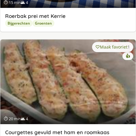
⏱ 15 min
👥 4
Roerbak prei met Kerrie
Bijgerechten
Groenten
Maak favoriet
1
👍
⏱ 20 min
👥 4
Courgettes gevuld met ham en roomkaas