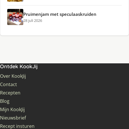
Pruimenjam met speculaaskruiden
28 juli 2026
Ontdek KookJij
Over KookJij
Contact
Recepten
Blog
Mijn KookJij
Nieuwsbrief
Recept insturen