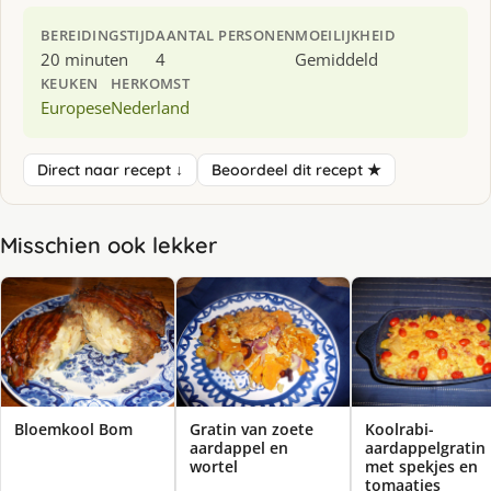
BEREIDINGSTIJD
AANTAL PERSONEN
MOEILIJKHEID
20 minuten
4
Gemiddeld
KEUKEN
HERKOMST
Europese
Nederland
Direct naar recept ↓
Beoordeel dit recept ★
Misschien ook lekker
Bloemkool Bom
Gratin van zoete
Koolrabi-
aardappel en
aardappelgratin
wortel
met spekjes en
tomaatjes