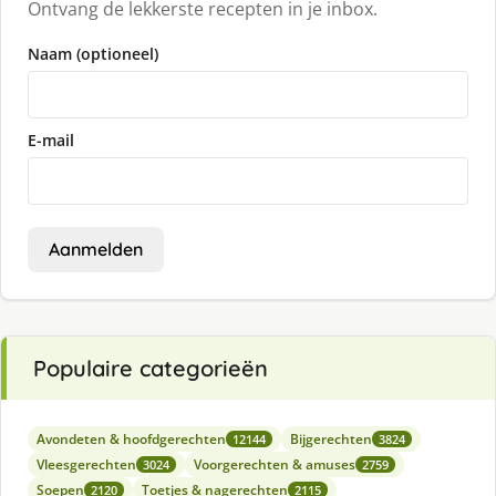
Ontvang de lekkerste recepten in je inbox.
Naam (optioneel)
E-mail
Aanmelden
Populaire categorieën
Avondeten & hoofdgerechten
Bijgerechten
12144
3824
Vleesgerechten
Voorgerechten & amuses
3024
2759
Soepen
Toetjes & nagerechten
2120
2115