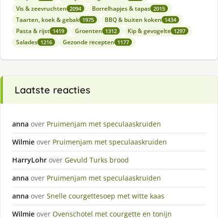
Vis & zeevruchten
Borrelhapjes & tapas
2094
2015
Taarten, koek & gebak
BBQ & buiten koken
1975
1434
Pasta & rijst
Groenten
Kip & gevogelte
1419
1312
1297
Salades
Gezonde recepten
1216
1177
Laatste reacties
anna
over
Pruimenjam met speculaaskruiden
Wilmie
over
Pruimenjam met speculaaskruiden
HarryLohr
over
Gevuld Turks brood
anna
over
Pruimenjam met speculaaskruiden
anna
over
Snelle courgettesoep met witte kaas
Wilmie
over
Ovenschotel met courgette en tonijn