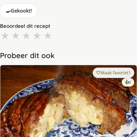
🍳
Gekookt!
Beoordeel dit recept
★
★
★
★
★
Probeer dit ook
Maak favoriet
1
ke
👍
1
lek
ge