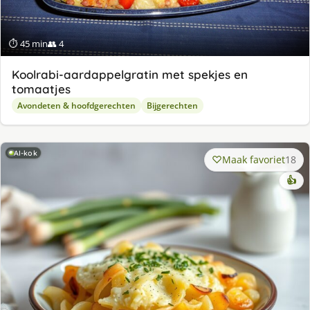
⏱ 45 min
👥 4
Koolrabi-aardappelgratin met spekjes en
tomaatjes
Avondeten & hoofdgerechten
Bijgerechten
AI-kok
Maak favoriet
18
👍