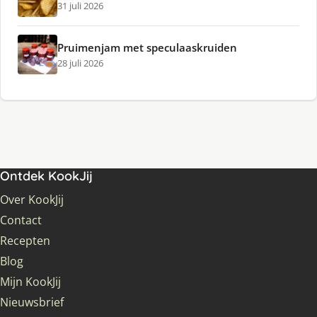
31 juli 2026
Pruimenjam met speculaaskruiden
28 juli 2026
Ontdek KookJij
Over KookJij
Contact
Recepten
Blog
Mijn KookJij
Nieuwsbrief