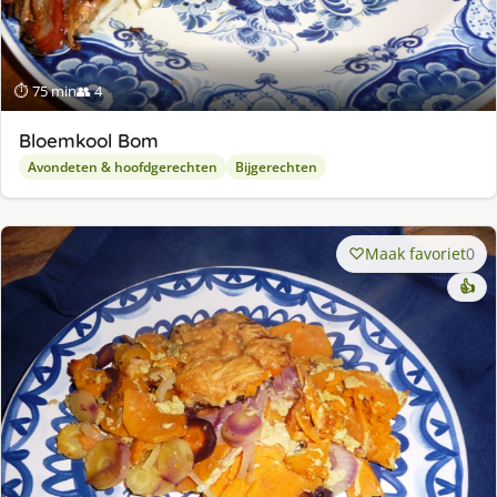
⏱ 75 min
👥 4
Bloemkool Bom
Avondeten & hoofdgerechten
Bijgerechten
Maak favoriet
0
👍