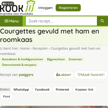
AI-kok
AI-kok
Inloggen
Registreren
Zoek een recept
Menu
Courgettes gevuld met ham en
roomkaas
U bent hier:
Home
›
Recepten
›
Courgettes gevuld met ham en
roomkaas
Avondeten & hoofdgerechten
Bijgerechten
Groenten
Ovenschotels & eenpans
Maak favoriet
1
Recept van
pwiggers
👍
Lekker!
Delen:
WhatsApp
Facebook
Pinterest
Kopieer link
Print