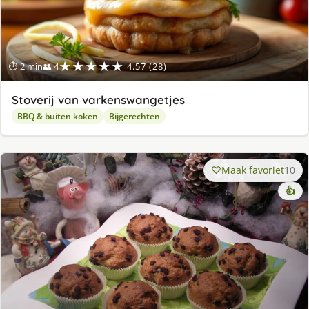
★★★★★
⏱ 2 min
👥 4
4.57 (28)
Stoverij van varkenswangetjes
BBQ & buiten koken
Bijgerechten
Maak favoriet
10
👍