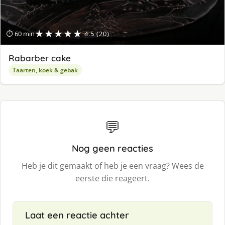
★★★★★
⏱ 60 min
4.5 (20)
Rabarber cake
Taarten, koek & gebak
💬
Nog geen reacties
Heb je dit gemaakt of heb je een vraag? Wees de
eerste die reageert.
Laat een reactie achter