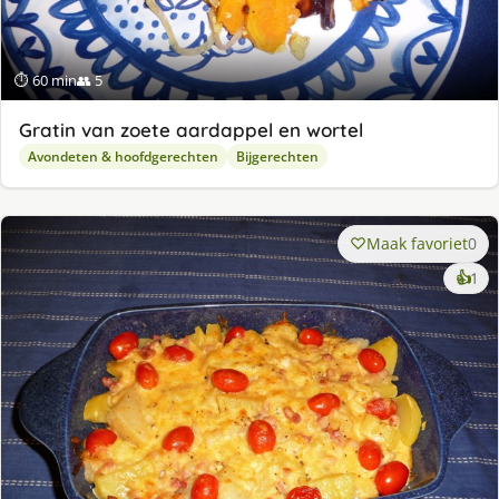
⏱ 60 min
👥 5
Gratin van zoete aardappel en wortel
Avondeten & hoofdgerechten
Bijgerechten
Maak favoriet
0
ke
👍
1
lek
ge