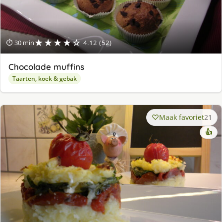
★★★★☆
⏱ 30 min
4.12 (52)
Chocolade muffins
Taarten, koek & gebak
Maak favoriet
21
👍