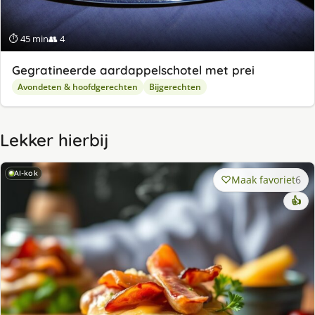
⏱ 45 min
👥 4
Gegratineerde aardappelschotel met prei
Avondeten & hoofdgerechten
Bijgerechten
Lekker hierbij
AI-kok
Maak favoriet
6
👍