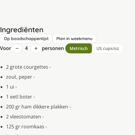
Ingrediënten
Op boodschappenlijst
Plan in weekmenu
−
+
Voor
4
personen
Metrisch
US cups/oz
2 grote courgettes -
zout, peper -
1 ui -
1 eetl boter -
200 gr ham dikkere plakken -
2 vleestomaten -
125 gr roomkaas -