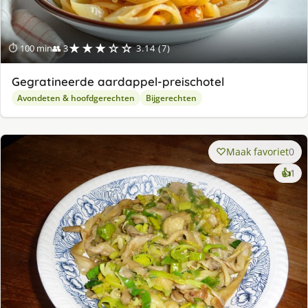
★★★☆☆
⏱ 100 min
👥 3
3.14 (7)
Gegratineerde aardappel-preischotel
Avondeten & hoofdgerechten
Bijgerechten
Maak favoriet
0
ke
👍
1
lek
ge