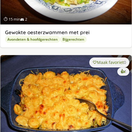
⏱ 15 min
👥 2
Gewokte oesterzwammen met prei
Avondeten & hoofdgerechten
Bijgerechten
Maak favoriet
0
ke
👍
1
lek
ge