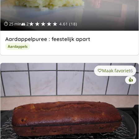
★★★★★
⏱ 25 min
👥 2
4.61 (18)
Aardappelpuree : feestelijk apart
Aardappels
Maak favoriet
6
👍