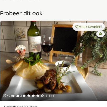
Probeer dit ook
Maak favoriet
5
👍
★★★★☆
⏱ 40 min
👥 2
3.5 (6)