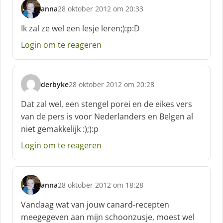
f
anna
28 oktober 2012 om 20:33
:
s
c
Ik zal ze wel een lesje leren;):p:D
h
Login om te reageren
r
e
e
f
derbyke
28 oktober 2012 om 20:28
:
s
c
Dat zal wel, een stengel porei en de eikes vers
h
van de pers is voor Nederlanders en Belgen al
r
niet gemakkelijk :);):p
e
e
Login om te reageren
f
:
anna
28 oktober 2012 om 18:28
s
c
Vandaag wat van jouw canard-recepten
h
meegegeven aan mijn schoonzusje, moest wel
r