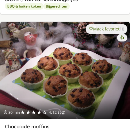
BBQ & buiten koken
Bijgerechten
Maak favoriet
10
👍
★★★★☆
⏱ 30 min
4.12 (52)
Chocolade muffins