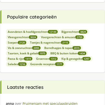
Populaire categorieën
Avondeten & hoofdgerechten
Bijgerechten
12144
3824
Vleesgerechten
Voorgerechten & amuses
3024
2759
Soepen
Toetjes & nagerechten
2120
2115
Vis & zeevruchten
Borrelhapjes & tapas
2095
2015
Taarten, koek & gebak
BBQ & buiten koken
1975
1434
Pasta & rijst
Groenten
Kip & gevogelte
1419
1312
1297
Salades
Gezonde recepten
1216
1177
Laatste reacties
anna
over
Pruimenjam met speculaaskruiden