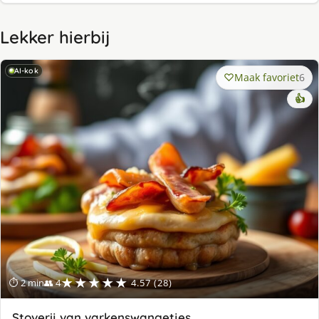
Lekker hierbij
AI-kok
Maak favoriet
6
👍
★★★★★
⏱ 2 min
👥 4
4.57 (28)
Stoverij van varkenswangetjes