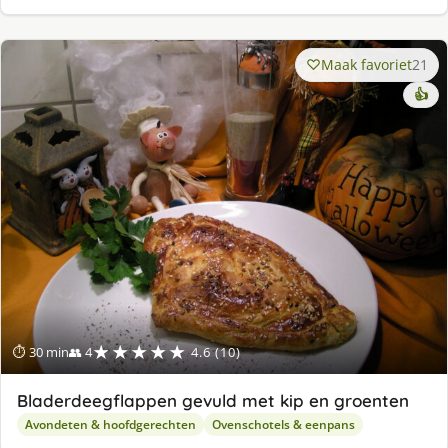
Maak favoriet
21
👍
★★★★★
⏱ 30 min
👥 4
4.6 (10)
Bladerdeegflappen gevuld met kip en groenten
Avondeten & hoofdgerechten
Ovenschotels & eenpans