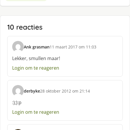
10 reacties
Ank grasman
11 maart 2017 om 11:03
s
c
Lekker, smullen maar!
h
Login om te reageren
r
e
e
f
derbyke
28 oktober 2012 om 21:14
:
s
c
:);):p
h
Login om te reageren
r
e
e