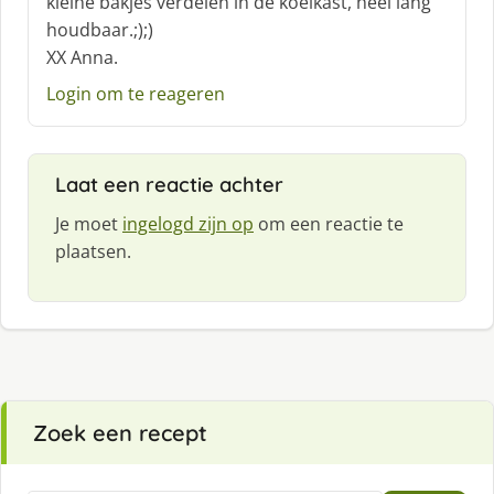
kleine bakjes verdelen in de koelkast, heel lang
e
houdbaar.;);)
e
f
XX Anna.
:
Login om te reageren
Laat een reactie achter
Je moet
ingelogd zijn op
om een reactie te
plaatsen.
Zoek een recept