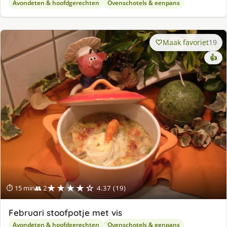
Avondeten & hoofdgerechten
Ovenschotels & eenpans
Maak favoriet
19
👍
★★★★☆
⏱ 15 min
👥 2
4.37 (19)
Februari stoofpotje met vis
Avondeten & hoofdgerechten
Ovenschotels & eenpans