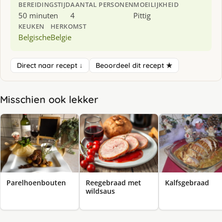
BEREIDINGSTIJD
AANTAL PERSONEN
MOEILIJKHEID
50 minuten
4
Pittig
KEUKEN
HERKOMST
Belgische
Belgie
Direct naar recept ↓
Beoordeel dit recept ★
Misschien ook lekker
Parelhoenbouten
Reegebraad met
Kalfsgebraad
wildsaus