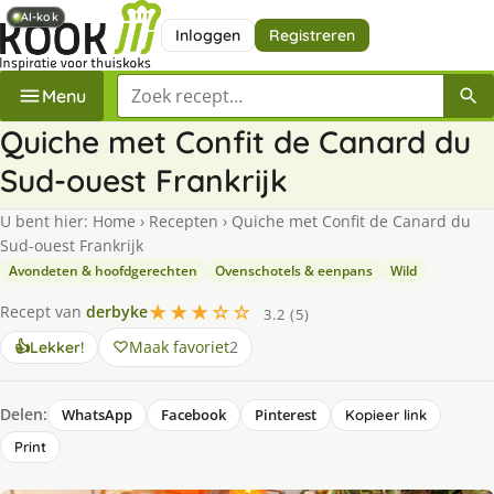
AI-kok
AI-kok
Inloggen
Registreren
Zoek een recept
Menu
Quiche met Confit de Canard du
Sud-ouest Frankrijk
U bent hier:
Home
›
Recepten
›
Quiche met Confit de Canard du
Sud-ouest Frankrijk
Avondeten & hoofdgerechten
Ovenschotels & eenpans
Wild
★★★☆☆
Recept van
derbyke
3.2 (5)
Maak favoriet
2
👍
Lekker!
Delen:
WhatsApp
Facebook
Pinterest
Kopieer link
Print