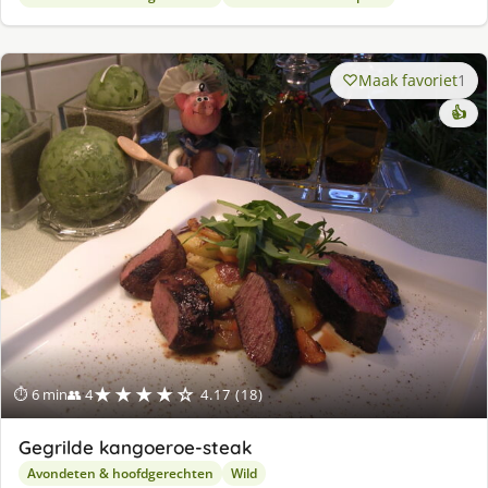
Maak favoriet
1
👍
★★★★☆
⏱ 6 min
👥 4
4.17 (18)
Gegrilde kangoeroe-steak
Avondeten & hoofdgerechten
Wild