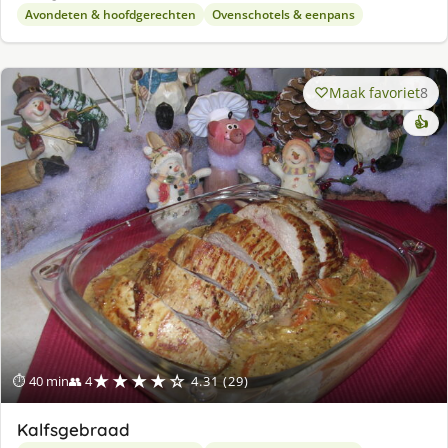
Avondeten & hoofdgerechten
Ovenschotels & eenpans
Maak favoriet
8
👍
★★★★☆
⏱ 40 min
👥 4
4.31 (29)
Kalfsgebraad