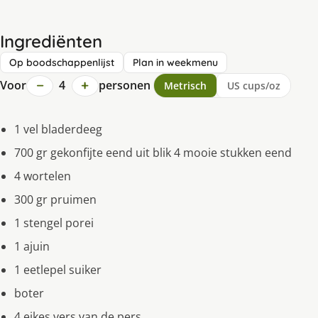
Ingrediënten
Op boodschappenlijst
Plan in weekmenu
−
+
Voor
4
personen
Metrisch
US cups/oz
1 vel bladerdeeg
700 gr gekonfijte eend uit blik 4 mooie stukken eend
4 wortelen
300 gr pruimen
1 stengel porei
1 ajuin
1 eetlepel suiker
boter
4 eikes vers van de pers