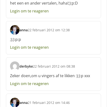
het een en ander vertalen, haha!;):p:D
e
e
Login om te reageren
f
:
anna
22 februari 2012 om 12:38
s
c
;);):p:p
h
Login om te reageren
r
e
e
f
derbyke
22 februari 2012 om 08:38
:
s
c
Zeker doen,om u vingers af te likken :);):p xxx
h
Login om te reageren
r
e
e
f
anna
21 februari 2012 om 14:46
:
s