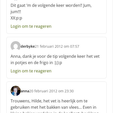
c
Dit gaat ‘m de volgende keer worden!! Jum,
h
jum!!!
r
XX:p:p
e
e
Login om te reageren
f
:
derbyke
21 februari 2012 om 07:57
s
c
Anna, dank je voor de tip volgende keer het vet
h
in potjes en de frigo in :);):p
r
e
Login om te reageren
e
f
:
anna
20 februari 2012 om 23:30
s
c
Trouwens, Hilde, het vet is heerlijk om te
h
gebruiken met het bakken van vlees… Even in
r