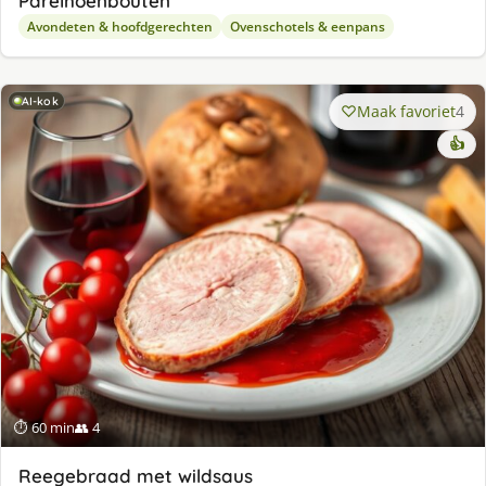
Parelhoenbouten
Avondeten & hoofdgerechten
Ovenschotels & eenpans
AI-kok
Maak favoriet
4
👍
⏱ 60 min
👥 4
Reegebraad met wildsaus