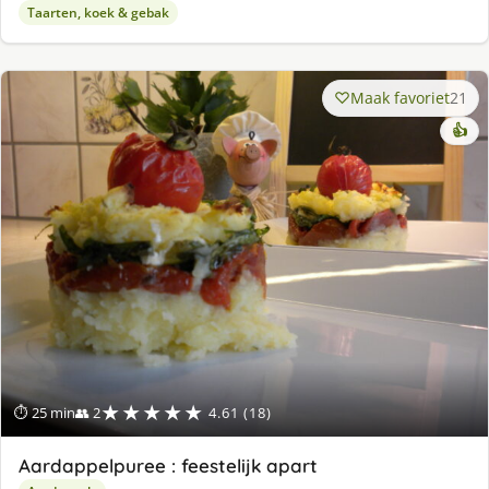
Taarten, koek & gebak
Maak favoriet
21
👍
★★★★★
⏱ 25 min
👥 2
4.61 (18)
Aardappelpuree : feestelijk apart