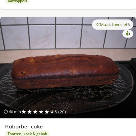
Aardappels
Maak favoriet
6
👍
★★★★★
⏱ 60 min
4.5 (20)
Rabarber cake
Taarten, koek & gebak