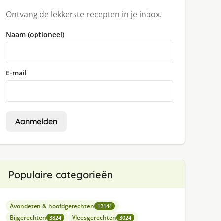
Ontvang de lekkerste recepten in je inbox.
Naam (optioneel)
E-mail
Aanmelden
Populaire categorieën
Avondeten & hoofdgerechten
12144
Bijgerechten
Vleesgerechten
3824
3024