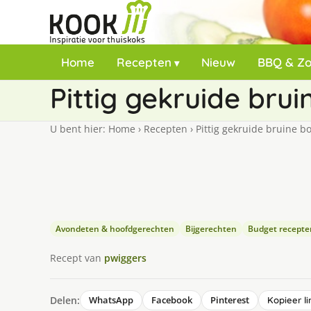
Home
Recepten
Nieuw
BBQ & Z
Pittig gekruide bru
U bent hier:
Home
›
Recepten
›
Pittig gekruide bruine b
Avondeten & hoofdgerechten
Bijgerechten
Budget recepte
Recept van
pwiggers
Delen:
WhatsApp
Facebook
Pinterest
Kopieer li