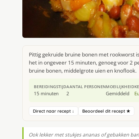
Pittig gekruide bruine bonen met rookworst i
het in ongeveer 15 minuten, genoeg voor 2 pe
bruine bonen, middelgrote uien en knoflook.
BEREIDINGSTIJD
AANTAL PERSONEN
MOEILIJKHEID
K
15 minuten
2
Gemiddeld
E
Direct naar recept ↓
Beoordeel dit recept ★
Ook lekker met stukjes ananas of gebakken ba