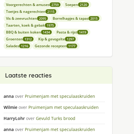
Voorgerechten & amuses
Soepen
2759
2120
Toetjes & nagerechten
2115
Vis & zeevruchten
Borrelhapjes & tapas
2095
2015
Taarten, koek & gebak
1975
BBQ & buiten koken
Pasta & rijst
1434
1419
Groenten
Kip & gevogelte
1312
1297
Salades
Gezonde recepten
1216
1177
Laatste reacties
anna
over
Pruimenjam met speculaaskruiden
Wilmie
over
Pruimenjam met speculaaskruiden
HarryLohr
over
Gevuld Turks brood
anna
over
Pruimenjam met speculaaskruiden