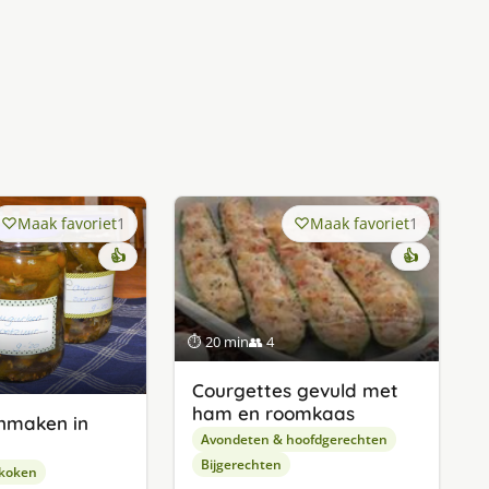
Maak favoriet
1
Maak favoriet
1
👍
👍
⏱ 20 min
👥 4
Courgettes gevuld met
ham en roomkaas
nmaken in
Avondeten & hoofdgerechten
Bijgerechten
 koken