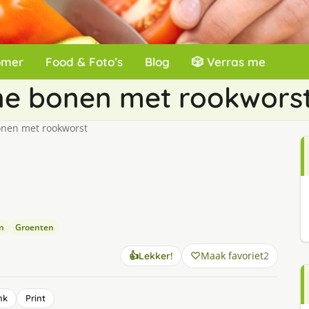
omer
Food & Foto’s
Blog
🎲 Verras me
ine bonen met rookwors
onen met rookworst
n
Groenten
Maak favoriet
2
👍
Lekker!
nk
Print