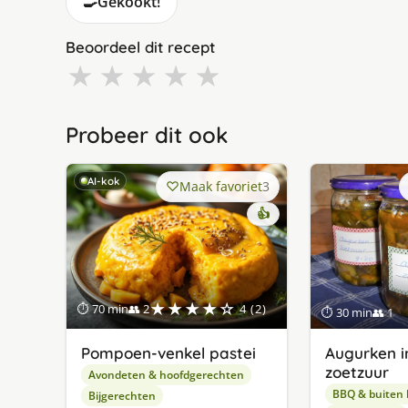
🍳
Gekookt!
Beoordeel dit recept
★
★
★
★
★
Probeer dit ook
AI-kok
Maak favoriet
3
👍
★★★★☆
⏱ 70 min
👥 2
4 (2)
⏱ 30 min
👥 1
Pompoen-venkel pastei
Augurken i
zoetzuur
Avondeten & hoofdgerechten
BBQ & buiten
Bijgerechten