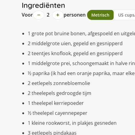
Ingrediënten
−
+
Voor
2
personen
Metrisch
US cups
1 grote pot bruine bonen, afgespoeld en uitgel
2 middelgrote uien, gepeld en gesnipperd
2 teentjes knoflook, gepeld en gesnipperd
1 middelgrote prei, schoongemaakt in halve r
½ paprika (ik had een oranje paprika, maar elke
2 eetlepels zonnebloemolie
2 theelepels gedroogde tijm
1 theelepel kerriepoeder
½ theelepel cayennepeper
1 kleine rookworst, in plakjes gesneden
3 eetlepels pindakaas