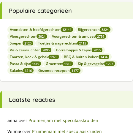
Populaire categorieën
Avondeten & hoofdgerechten
Bijgerechten
12144
3824
Vleesgerechten
Voorgerechten & amuses
3024
2759
Soepen
Toetjes & nagerechten
2120
2115
Vis & zeevruchten
Borrelhapjes & tapas
2095
2015
Taarten, koek & gebak
BBQ & buiten koken
1975
1434
Pasta & rijst
Groenten
Kip & gevogelte
1419
1312
1297
Salades
Gezonde recepten
1216
1177
Laatste reacties
anna
over
Pruimenjam met speculaaskruiden
Wilmie
over
Pruimenjam met speculaaskruiden