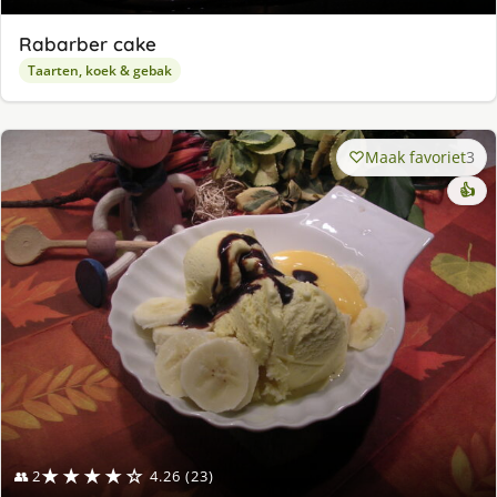
Rabarber cake
Taarten, koek & gebak
Maak favoriet
3
👍
★★★★☆
👥 2
4.26 (23)