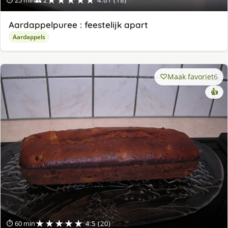
★★★★★
⏱ 25 min
👥 2
4.61 (18)
Aardappelpuree : feestelijk apart
Aardappels
Maak favoriet
6
👍
★★★★★
⏱ 60 min
4.5 (20)