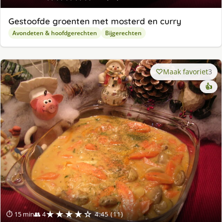
Gestoofde groenten met mosterd en curry
Avondeten & hoofdgerechten
Bijgerechten
Maak favoriet
3
👍
★★★★☆
⏱ 15 min
👥 4
4.45 (11)