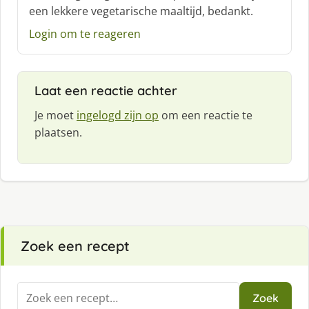
een lekkere vegetarische maaltijd, bedankt.
e
e
Login om te reageren
f
:
Laat een reactie achter
Je moet
ingelogd zijn op
om een reactie te
plaatsen.
Zoek een recept
Zoeken
Zoek
naar: