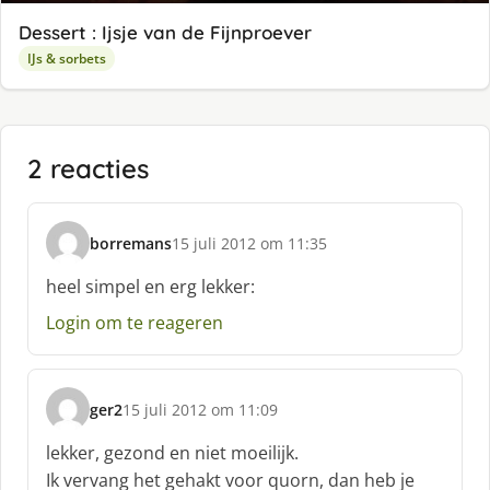
Dessert : Ijsje van de Fijnproever
IJs & sorbets
2 reacties
borremans
15 juli 2012 om 11:35
s
c
heel simpel en erg lekker:
h
Login om te reageren
r
e
e
f
ger2
15 juli 2012 om 11:09
:
s
c
lekker, gezond en niet moeilijk.
h
Ik vervang het gehakt voor quorn, dan heb je
r