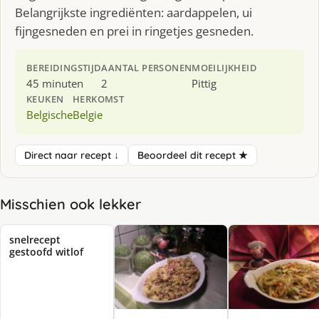
Belangrijkste ingrediënten: aardappelen, ui
fijngesneden en prei in ringetjes gesneden.
BEREIDINGSTIJD
AANTAL PERSONEN
MOEILIJKHEID
45 minuten
2
Pittig
KEUKEN
HERKOMST
Belgische
Belgie
Direct naar recept ↓
Beoordeel dit recept ★
Misschien ook lekker
snelrecept
gestoofd witlof