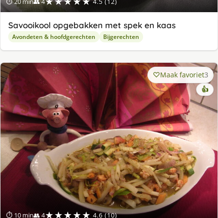
★★★★★
⏱ 20 min
👥 4
4.5 (12)
Savooikool opgebakken met spek en kaas
Avondeten & hoofdgerechten
Bijgerechten
Maak favoriet
3
👍
★★★★★
⏱ 10 min
👥 4
4.6 (10)