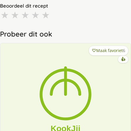
Beoordeel dit recept
★
★
★
★
★
Probeer dit ook
Maak favoriet
6
👍