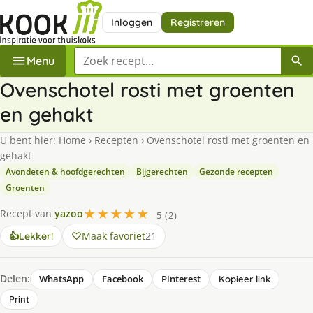
Inloggen
Registreren
Zoek een recept
Menu
Ovenschotel rosti met groenten
en gehakt
U bent hier:
Home
›
Recepten
›
Ovenschotel rosti met groenten en
gehakt
Avondeten & hoofdgerechten
Bijgerechten
Gezonde recepten
Groenten
★★★★★
Recept van
yazoo
5 (2)
Maak favoriet
21
👍
Lekker!
Delen:
WhatsApp
Facebook
Pinterest
Kopieer link
Print