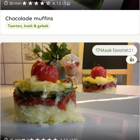
★★★★☆
⏱ 30 min
4.12 (52)
Chocolade muffins
Taarten, koek & gebak
Maak favoriet
21
👍