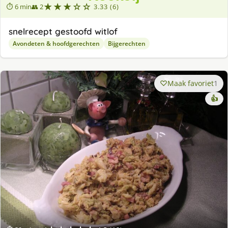
★★★☆☆
⏱ 6 min
👥 2
3.33 (6)
snelrecept gestoofd witlof
Avondeten & hoofdgerechten
Bijgerechten
Maak favoriet
1
👍