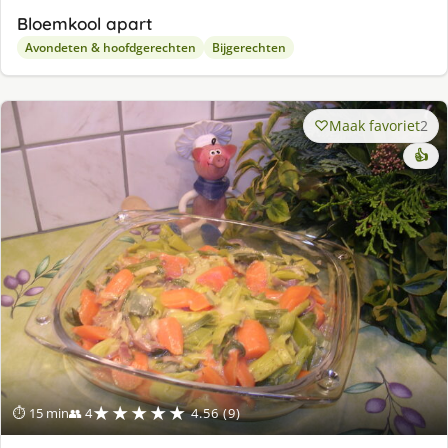
Bloemkool apart
Avondeten & hoofdgerechten
Bijgerechten
Maak favoriet
2
👍
★★★★★
⏱ 15 min
👥 4
4.56 (9)