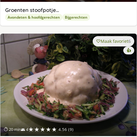
Groenten stoofpotje…
Avondeten & hoofdgerechten
Bijgerechten
Maak favoriet
6
👍
★★★★★
⏱ 20 min
👥 4
4.56 (9)