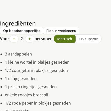
Ingrediënten
Op boodschappenlijst
Plan in weekmenu
−
+
Voor
2
personen
Metrisch
US cups/oz
3 aardappelen
1 kleine wortel in plakjes gesneden
1/2 courgette in plakjes gesneden
1 ui fijngesneden
1 prei in ringetjes gesneden
enkele roosjes broccoli
1/2 rode peper in blokjes gesneden