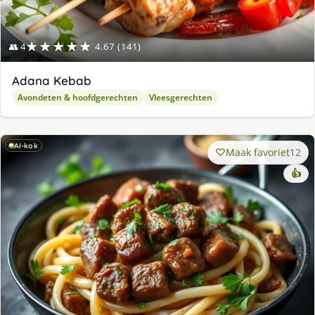
★★★★★
👥 4
4.67 (141)
Adana Kebab
Avondeten & hoofdgerechten
Vleesgerechten
AI-kok
Maak favoriet
12
👍