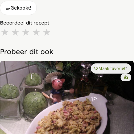
🍳
Gekookt!
Beoordeel dit recept
★
★
★
★
★
Probeer dit ook
Maak favoriet
1
👍