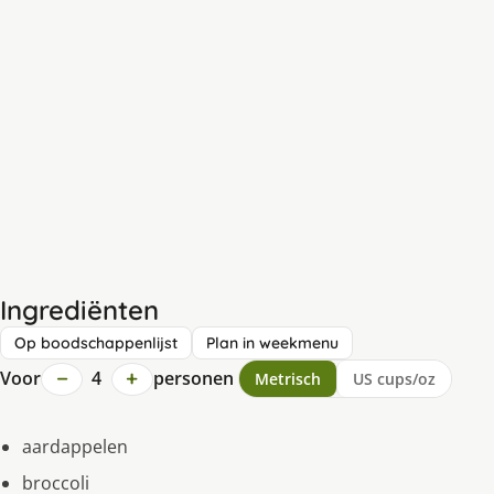
Ingrediënten
Op boodschappenlijst
Plan in weekmenu
−
+
Voor
4
personen
Metrisch
US cups/oz
aardappelen
broccoli