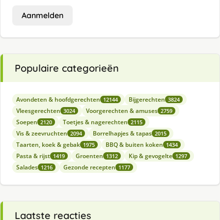
Aanmelden
Populaire categorieën
Avondeten & hoofdgerechten
Bijgerechten
12144
3824
Vleesgerechten
Voorgerechten & amuses
3024
2759
Soepen
Toetjes & nagerechten
2120
2115
Vis & zeevruchten
Borrelhapjes & tapas
2094
2015
Taarten, koek & gebak
BBQ & buiten koken
1975
1434
Pasta & rijst
Groenten
Kip & gevogelte
1419
1312
1297
Salades
Gezonde recepten
1216
1177
Laatste reacties