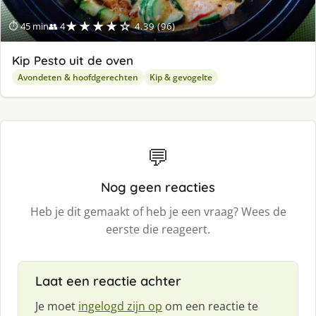
★★★★☆
⏱ 45 min
👥 4
4.39 (96)
Kip Pesto uit de oven
Avondeten & hoofdgerechten
Kip & gevogelte
💬
Nog geen reacties
Heb je dit gemaakt of heb je een vraag? Wees de
eerste die reageert.
Laat een reactie achter
Je moet
ingelogd zijn op
om een reactie te