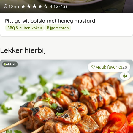
★★★★☆
⏱ 10 min
4.15 (13)
Pittige witloofsla met honey mustard
BBQ & buiten koken
Bijgerechten
Lekker hierbij
AI-kok
Maak favoriet
28
👍