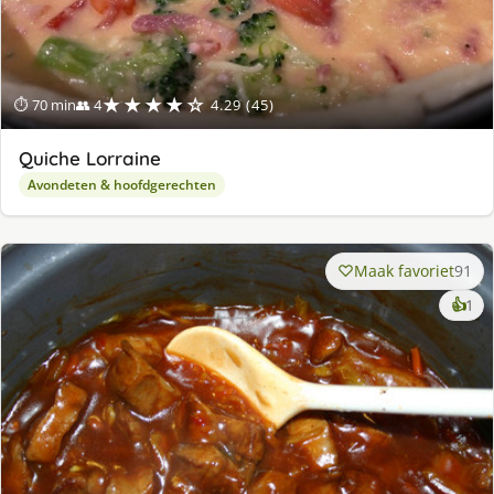
★★★★☆
⏱ 70 min
👥 4
4.29 (45)
Quiche Lorraine
Avondeten & hoofdgerechten
Maak favoriet
91
ke
👍
1
lek
ge