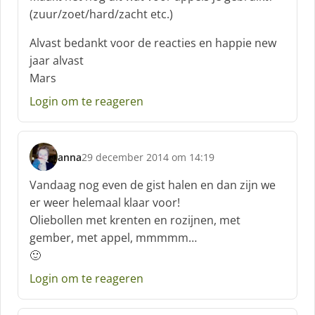
r
(zuur/zoet/hard/zacht etc.)
e
e
Alvast bedankt voor de reacties en happie new
f
jaar alvast
:
Mars
Login om te reageren
anna
29 december 2014 om 14:19
s
c
Vandaag nog even de gist halen en dan zijn we
h
er weer helemaal klaar voor!
r
Oliebollen met krenten en rozijnen, met
e
gember, met appel, mmmmm…
e
f
🙂
:
Login om te reageren