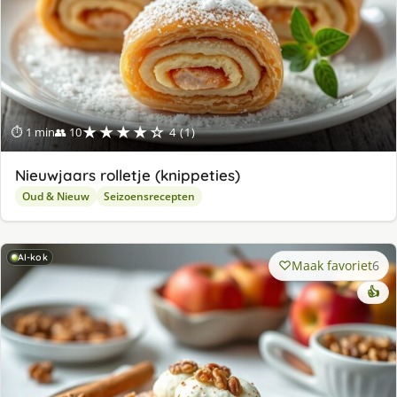
★★★★☆
⏱ 1 min
👥 10
4 (1)
Nieuwjaars rolletje (knippeties)
Oud & Nieuw
Seizoensrecepten
AI-kok
Maak favoriet
6
👍