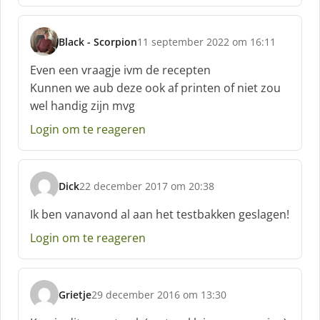
Black - Scorpion
11 september 2022 om 16:11
s
c
Even een vraagje ivm de recepten
h
Kunnen we aub deze ook af printen of niet zou
r
wel handig zijn mvg
e
e
Login om te reageren
f
:
Dick
22 december 2017 om 20:38
s
c
Ik ben vanavond al aan het testbakken geslagen!
h
Login om te reageren
r
e
e
f
Grietje
29 december 2016 om 13:30
:
s
c