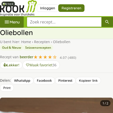
AI-kok
AI-kok
AI-kok
AI-kok
Inloggen
Registreren
Zoek een recept
Menu
Oliebollen
U bent hier:
Home
›
Recepten
›
Oliebollen
Oud & Nieuw
Seizoensrecepten
★★★★☆
Recept van
beerder
4.07 (480)
Maak favoriet
36
👍
Lekker!
Delen:
WhatsApp
Facebook
Pinterest
Kopieer link
Print
1
/ 2