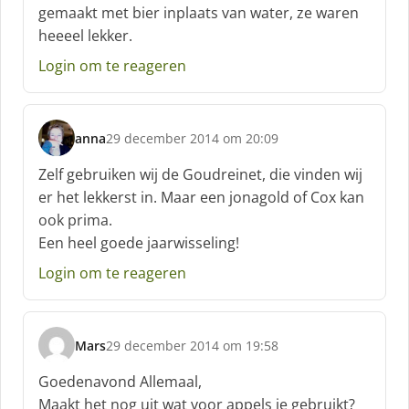
h
gemaakt met bier inplaats van water, ze waren
r
heeeel lekker.
e
e
Login om te reageren
f
:
anna
29 december 2014 om 20:09
s
c
Zelf gebruiken wij de Goudreinet, die vinden wij
h
er het lekkerst in. Maar een jonagold of Cox kan
r
ook prima.
e
Een heel goede jaarwisseling!
e
f
Login om te reageren
:
Mars
29 december 2014 om 19:58
s
c
Goedenavond Allemaal,
h
Maakt het nog uit wat voor appels je gebruikt?