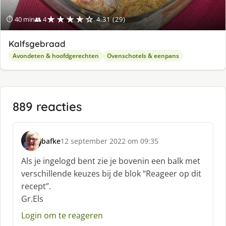
★★★★☆
⏱ 40 min
👥 4
4.31 (29)
Kalfsgebraad
Avondeten & hoofdgerechten
Ovenschotels & eenpans
889 reacties
bafke
12 september 2022 om 09:35
s
c
Als je ingelogd bent zie je bovenin een balk met
h
verschillende keuzes bij de blok “Reageer op dit
r
recept”.
e
Gr.Els
e
f
Login om te reageren
: