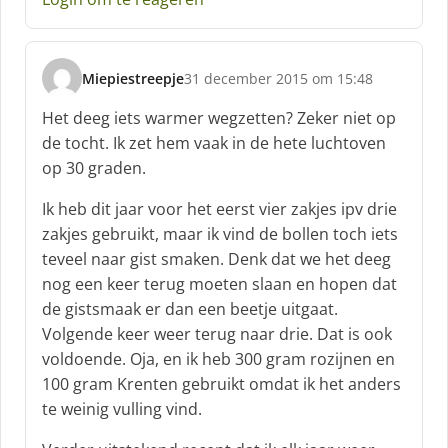
e
e
f
Miepiestreepje
31 december 2015 om 15:48
:
s
c
Het deeg iets warmer wegzetten? Zeker niet op
h
de tocht. Ik zet hem vaak in de hete luchtoven
r
op 30 graden.
e
e
Ik heb dit jaar voor het eerst vier zakjes ipv drie
f
zakjes gebruikt, maar ik vind de bollen toch iets
:
teveel naar gist smaken. Denk dat we het deeg
nog een keer terug moeten slaan en hopen dat
de gistsmaak er dan een beetje uitgaat.
Volgende keer weer terug naar drie. Dat is ook
voldoende. Oja, en ik heb 300 gram rozijnen en
100 gram Krenten gebruikt omdat ik het anders
te weinig vulling vind.