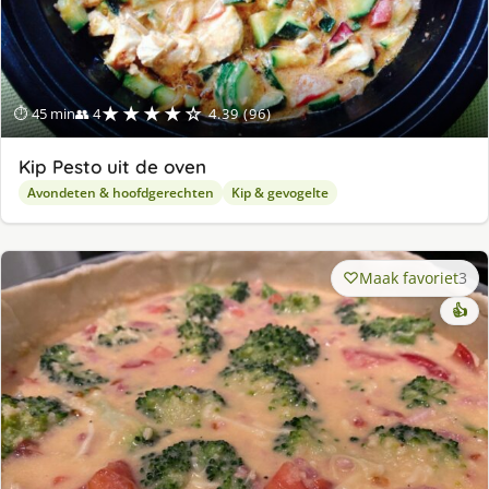
★★★★☆
⏱ 45 min
👥 4
4.39 (96)
Kip Pesto uit de oven
Avondeten & hoofdgerechten
Kip & gevogelte
Maak favoriet
3
👍