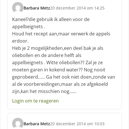
Barbara Metz
20 december 2014 om 14:25
s
c
Kaneel?die gebruik ik alleen voor de
h
appelbeignets .
r
Houd het recept aan,maar verwerk de appels
e
erdoor.
e
f
Heb je 2 mogelijkheden,een deel bak je als
:
oliebollen en de andere helft als
appelbeignets . Witte oliebollen?? Zal je ze
moeten garen in kokend water?? Nog nooit
geprobeerd…… Ga het ook niet doen,zonde van
al de voorbereidingen,maar als ze afgekoeld
zijn,kan het misschien nog……
Login om te reageren
Barbara Metz
20 december 2014 om 10:03
s