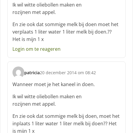
r
Ik wil witte oliebollen maken en
e
rozijnen met appel.
e
f
En zie ook dat sommige melk bij doen moet het
:
verplaats 1 liter water 1 liter melk bij doen.??
Het is mijn 1 x
Login om te reageren
patricia
20 december 2014 om 08:42
s
c
Wanneer moet je het kaneel in doen.
h
r
Ik wil witte oliebollen maken en
e
rozijnen met appel.
e
f
En zie ook dat sommige melk bij doen, moet het
:
inplaats 1 liter water 1 liter melk bij doen?? Het
is mijn 1 x