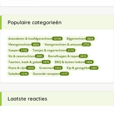
Populaire categorieën
Avondeten & hoofdgerechten
Bijgerechten
12144
3824
Vleesgerechten
Voorgerechten & amuses
3024
2759
Soepen
Toetjes & nagerechten
2120
2115
Vis & zeevruchten
Borrelhapjes & tapas
2095
2015
Taarten, koek & gebak
BBQ & buiten koken
1975
1434
Pasta & rijst
Groenten
Kip & gevogelte
1419
1312
1297
Salades
Gezonde recepten
1216
1177
Laatste reacties