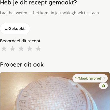
Heb je dit recept gemaakt?
Laat het weten — het komt in je kooklogboek te staan.
🍳
Gekookt!
Beoordeel dit recept
★
★
★
★
★
Probeer dit ook
Maak favoriet
17
👍