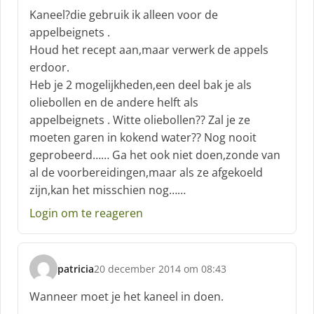
c
Kaneel?die gebruik ik alleen voor de
h
appelbeignets .
r
Houd het recept aan,maar verwerk de appels
e
erdoor.
e
f
Heb je 2 mogelijkheden,een deel bak je als
:
oliebollen en de andere helft als
appelbeignets . Witte oliebollen?? Zal je ze
moeten garen in kokend water?? Nog nooit
geprobeerd…… Ga het ook niet doen,zonde van
al de voorbereidingen,maar als ze afgekoeld
zijn,kan het misschien nog……
Login om te reageren
patricia
20 december 2014 om 08:43
s
c
Wanneer moet je het kaneel in doen.
h