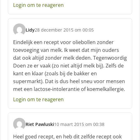
e
Login om te reageren
e
f
:
Lidy
28 december 2015 om 00:05
s
c
Eindelijk een recept voor oliebollen zonder
h
toevoeging van melk. Ik weet dat mijn ouders
r
dat ook altijd zonder melk deden. Tegenwoordig
e
Doen ze er vaak (zo niet altijd melk bij). Zelfs de
e
f
kant en klaar (zoals bij de bakker en
:
supermarkt). Dat is dus heel sneu voor mensen
met een lactose-intolerantie of koemelkallergie.
Login om te reageren
Riet Pawluski
10 maart 2015 om 00:38
s
c
Heel goed recept, en heb dit zelfde recept ook