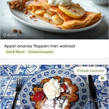
⏱ 45 min
Appel-ananas flappen met walnoot
Oud & Nieuw
Seizoensrecepten
Maak favoriet
0
👍