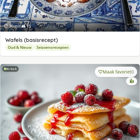
⏱ 30 min
👥 15
Wafels (basisrecept)
Oud & Nieuw
Seizoensrecepten
AI-kok
Maak favoriet
0
👍