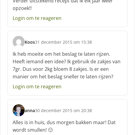
Verder uitstekend recept dat ik elk jaar weer
opzoek!!
Login om te reageren
Koos
31 december 2015 om 15:38
s
c
Ik heb moeite om het beslag te laten rijzen.
h
Heeft iemand een idee? Ik gebruik de zakjes van
r
7gr. Dus voor 2kg bloem 8 zakjes. Is er een
e
manier om het beslag sneller te laten rijzen?
e
f
Login om te reageren
:
anna
30 december 2015 om 20:38
s
c
Alles is in huis, dus morgen bakken maar! Dat
h
wordt smullen! 🙂
r