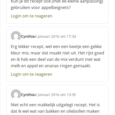
Kun je dit recept ook (met ee kleine aanpassing)
h
gebruiken voor appelbeignets?
r
e
Login om te reageren
e
f
:
Cynthia
4 januari 2016 om 17:34
s
c
Erg lekker recept, wel een een beetje een gekke
h
kleur mix, maar dat maakt niet uit. Het rijst goed
r
en ik heb een deel van de mix verdunt met wat
e
melk en appel en ananas ringen gemaakt.
e
f
Login om te reageren
:
Cynthia
4 januari 2016 om 13:35
s
c
Niet echt een makkelijk uitgelegt recept. Het is
h
dat ik wel wat van bakken en oliebollen maken
r