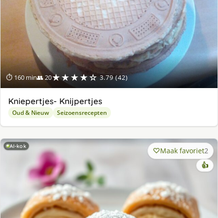
★★★★☆
⏱ 160 min
👥 20
3.79 (42)
Kniepertjes- Knijpertjes
Oud & Nieuw
Seizoensrecepten
AI-kok
Maak favoriet
2
👍