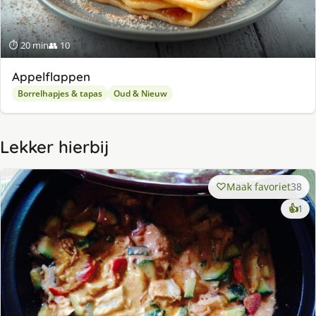
⏱ 20 min
👥 10
Appelflappen
Borrelhapjes & tapas
Oud & Nieuw
Lekker hierbij
Maak favoriet
38
ke
👍
1
lek
ge