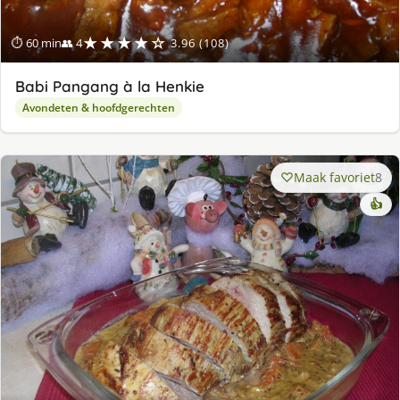
★★★★☆
⏱ 60 min
👥 4
3.96 (108)
Babi Pangang à la Henkie
Avondeten & hoofdgerechten
Maak favoriet
8
👍