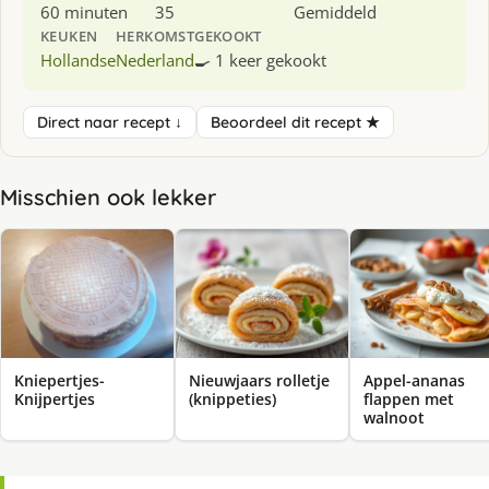
60 minuten
35
Gemiddeld
KEUKEN
HERKOMST
GEKOOKT
Hollandse
Nederland
🍳 1 keer gekookt
Direct naar recept ↓
Beoordeel dit recept ★
Misschien ook lekker
Kniepertjes-
Nieuwjaars rolletje
Appel-ananas
Knijpertjes
(knippeties)
flappen met
walnoot