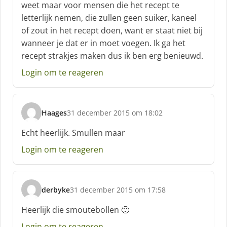
weet maar voor mensen die het recept te
e
letterlijk nemen, die zullen geen suiker, kaneel
e
f
of zout in het recept doen, want er staat niet bij
:
wanneer je dat er in moet voegen. Ik ga het
recept strakjes maken dus ik ben erg benieuwd.
Login om te reageren
Haages
31 december 2015 om 18:02
s
c
Echt heerlijk. Smullen maar
h
Login om te reageren
r
e
e
f
derbyke
31 december 2015 om 17:58
:
s
c
Heerlijk die smoutebollen 🙂
h
Login om te reageren
r