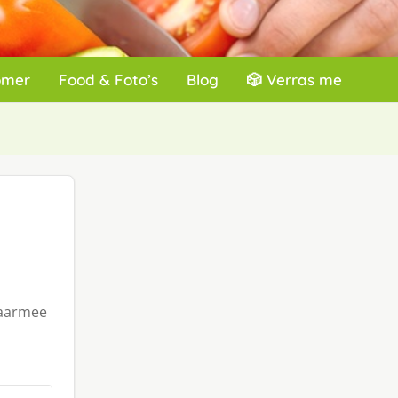
omer
Food & Foto’s
Blog
🎲 Verras me
waarmee