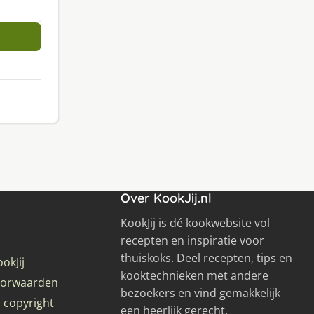
Over KookJij.nl
KookJij is dé kookwebsite vol
recepten en inspiratie voor
thuiskoks. Deel recepten, tips en
okJij
kooktechnieken met andere
oorwaarden
bezoekers en vind gemakkelijk
 copyright
een heerlijk gerecht.