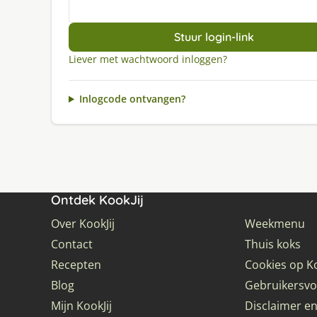
Stuur login-link
Liever met wachtwoord inloggen?
Inlogcode ontvangen?
Ontdek KookJij
Over KookJij
Weekmenu
Contact
Thuis koks
Recepten
Cookies op Ko
Blog
Gebruikersv
Mijn KookJij
Disclaimer en