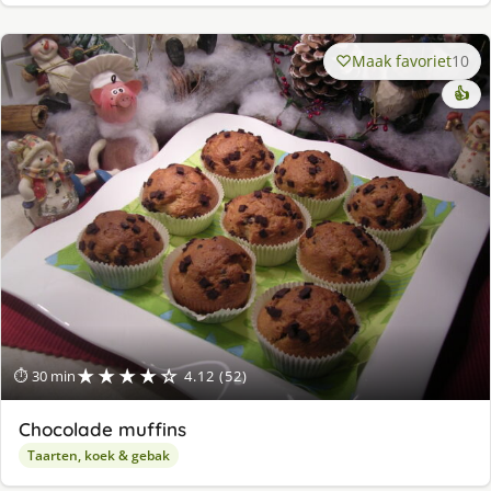
Maak favoriet
10
👍
★★★★☆
⏱ 30 min
4.12 (52)
Chocolade muffins
Taarten, koek & gebak