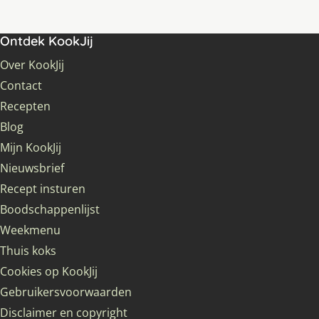
Ontdek KookJij
Over KookJij
Contact
Recepten
Blog
Mijn KookJij
Nieuwsbrief
Recept insturen
Boodschappenlijst
Weekmenu
Thuis koks
Cookies op KookJij
Gebruikersvoorwaarden
Disclaimer en copyright