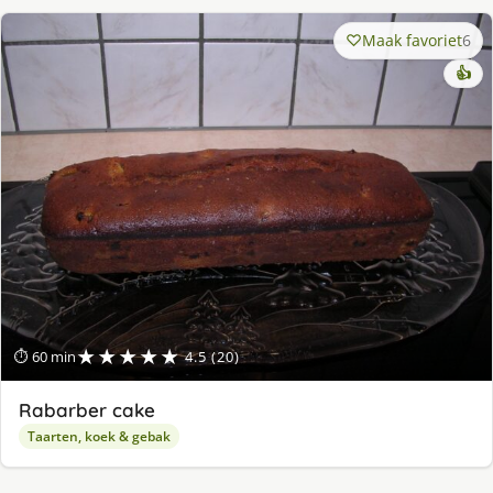
Maak favoriet
6
👍
★★★★★
⏱ 60 min
4.5 (20)
Rabarber cake
Taarten, koek & gebak