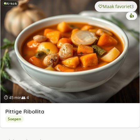
AI-kok
Maak favoriet
3
👍
⏱ 45 min
👥 4
Pittige Ribollita
Soepen