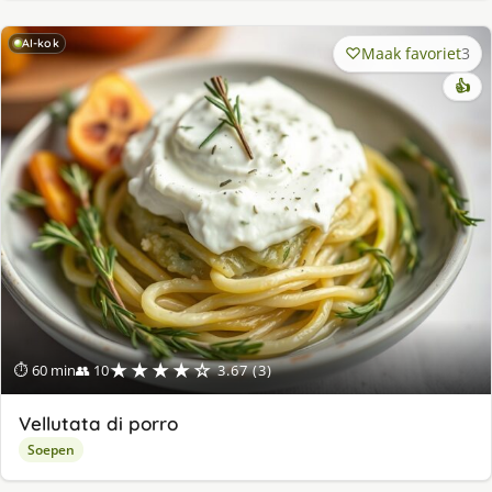
AI-kok
Maak favoriet
3
👍
★★★★☆
⏱ 60 min
👥 10
3.67 (3)
Vellutata di porro
Soepen