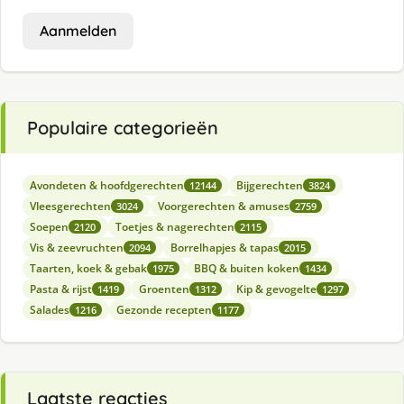
Aanmelden
Populaire categorieën
Avondeten & hoofdgerechten
Bijgerechten
12144
3824
Vleesgerechten
Voorgerechten & amuses
3024
2759
Soepen
Toetjes & nagerechten
2120
2115
Vis & zeevruchten
Borrelhapjes & tapas
2094
2015
Taarten, koek & gebak
BBQ & buiten koken
1975
1434
Pasta & rijst
Groenten
Kip & gevogelte
1419
1312
1297
Salades
Gezonde recepten
1216
1177
Laatste reacties