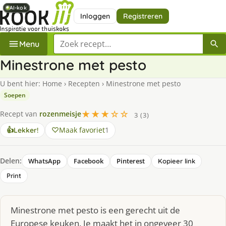
AI-kok
AI-kok
AI-kok
AI-kok
Inloggen
Registreren
Zoek een recept
Menu
Minestrone met pesto
U bent hier:
Home
›
Recepten
›
Minestrone met pesto
Soepen
★★★☆☆
Recept van
rozenmeisje
3 (3)
Maak favoriet
1
👍
Lekker!
Delen:
WhatsApp
Facebook
Pinterest
Kopieer link
Print
Minestrone met pesto is een gerecht uit de
Europese keuken. Je maakt het in ongeveer 30