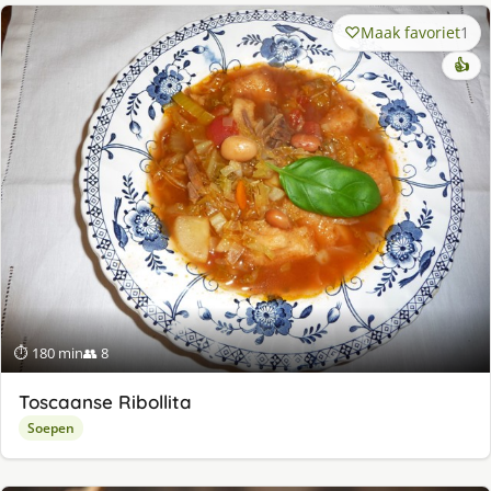
Maak favoriet
1
👍
⏱ 180 min
👥 8
Toscaanse Ribollita
Soepen