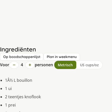
Ingrediënten
Op boodschappenlijst
Plan in weekmenu
−
+
Voor
4
personen
Metrisch
US cups/oz
1Â½ L bouillon
1 ui
2 teentjes knoflook
1 prei