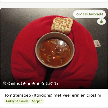
Maak favoriet
4
👍
★★★★☆
⏱ 45 min
👥 2
3.67 (3)
Tomatensoep (Italiaans) met veel erin én crostini
Ontbijt & Lunch
Soepen