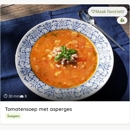
Maak favoriet
0
👍
⏱ 30 min
👥 8
Tomatensoep met asperges
Soepen