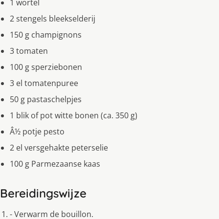
1 wortel
2 stengels bleekselderij
150 g champignons
3 tomaten
100 g sperziebonen
3 el tomatenpuree
50 g pastaschelpjes
1 blik of pot witte bonen (ca. 350 g)
Â½ potje pesto
2 el versgehakte peterselie
100 g Parmezaanse kaas
Bereidingswijze
- Verwarm de bouillon.