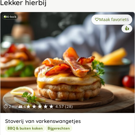
Lekker hierbij
AI-kok
Maak favoriet
6
👍
★★★★★
⏱ 2 min
👥 4
4.57 (28)
Stoverij van varkenswangetjes
BBQ & buiten koken
Bijgerechten