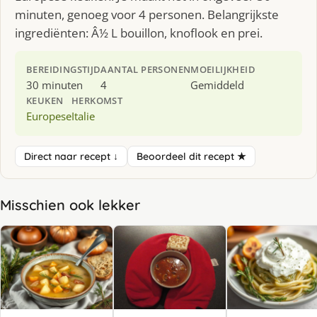
minuten, genoeg voor 4 personen. Belangrijkste
ingrediënten: Â½ L bouillon, knoflook en prei.
BEREIDINGSTIJD
AANTAL PERSONEN
MOEILIJKHEID
30 minuten
4
Gemiddeld
KEUKEN
HERKOMST
Europese
Italie
Direct naar recept ↓
Beoordeel dit recept ★
Misschien ook lekker