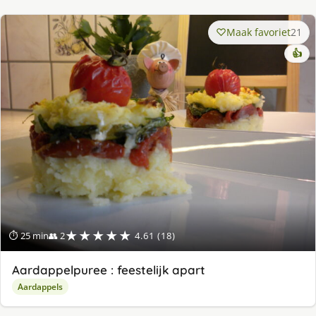
Maak favoriet
21
👍
★★★★★
⏱ 25 min
👥 2
4.61 (18)
Aardappelpuree : feestelijk apart
Aardappels