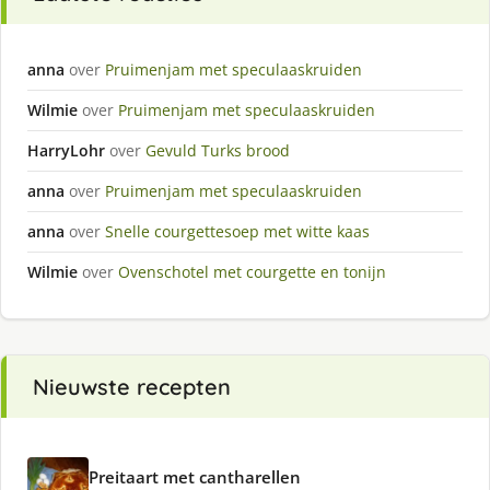
anna
over
Pruimenjam met speculaaskruiden
Wilmie
over
Pruimenjam met speculaaskruiden
HarryLohr
over
Gevuld Turks brood
anna
over
Pruimenjam met speculaaskruiden
anna
over
Snelle courgettesoep met witte kaas
Wilmie
over
Ovenschotel met courgette en tonijn
Nieuwste recepten
Preitaart met cantharellen