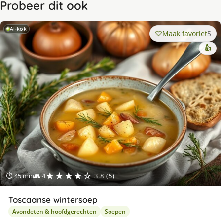
Probeer dit ook
AI-kok
Maak favoriet
5
👍
★★★★☆
⏱ 45 min
👥 4
3.8 (5)
Toscaanse wintersoep
Avondeten & hoofdgerechten
Soepen