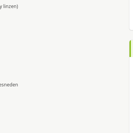
y linzen)
 gesneden