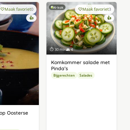
AI-kok
Maak favoriet
0
Maak favoriet
3
👍
👍
⏱ 30 min
👥 4
Komkommer salade met
Pinda’s
Bijgerechten
Salades
 op Oosterse