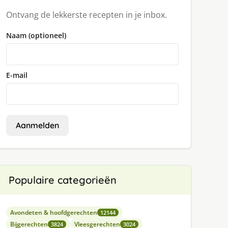
Ontvang de lekkerste recepten in je inbox.
Naam (optioneel)
E-mail
Aanmelden
Populaire categorieën
Avondeten & hoofdgerechten
12144
Bijgerechten
Vleesgerechten
3824
3024