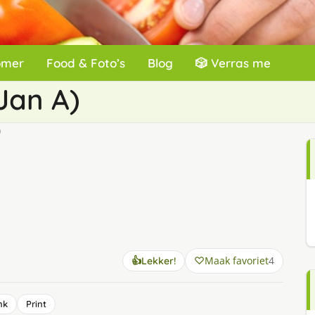
omer
Food & Foto’s
Blog
🎲 Verras me
Jan A)
)
Maak favoriet
4
👍
Lekker!
nk
Print