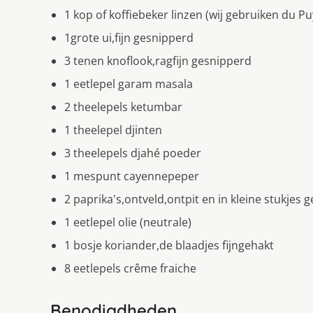
1 kop of koffiebeker linzen (wij gebruiken du Pu
1grote ui,fijn gesnipperd
3 tenen knoflook,ragfijn gesnipperd
1 eetlepel garam masala
2 theelepels ketumbar
1 theelepel djinten
3 theelepels djahé poeder
1 mespunt cayennepeper
2 paprika's,ontveld,ontpit en in kleine stukjes
1 eetlepel olie (neutrale)
1 bosje koriander,de blaadjes fijngehakt
8 eetlepels crême fraiche
Benodigdheden