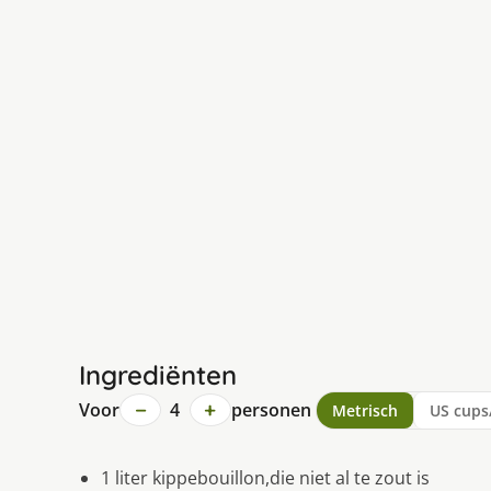
Ingrediënten
−
+
Voor
4
personen
Metrisch
US cups
1 liter kippebouillon,die niet al te zout is