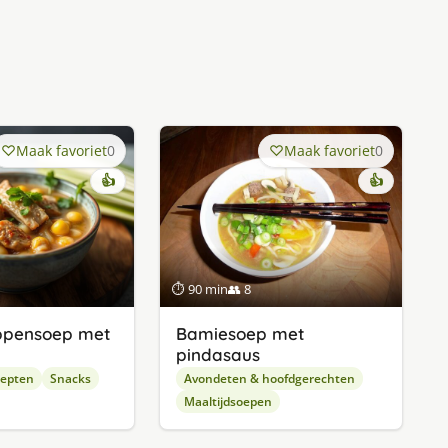
Maak favoriet
0
Maak favoriet
0
👍
👍
⏱ 90 min
👥 8
ippensoep met
Bamiesoep met
pindasaus
cepten
Snacks
Avondeten & hoofdgerechten
Maaltijdsoepen