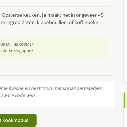
de Oosterse keuken. Je maakt het in ongeveer 45
e ingrediënten: kippebouillon, of koffiebeker
EUKEN
HERKOMST
osterse
Singapore
ême fraiche en bestrooid met korianderblaadjes
e zware rode wijn.
art kookmodus