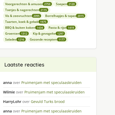
Voorgerechten & amuses
Soepen
2759
2120
Toetjes & nagerechten
2115
Vis & zeevruchten
Borrelhapjes & tapas
2095
2015
Taarten, koek & gebak
1975
BBQ & buiten koken
Pasta & rijst
1434
1419
Groenten
Kip & gevogelte
1312
1297
Salades
Gezonde recepten
1216
1177
Laatste reacties
anna
over
Pruimenjam met speculaaskruiden
Wilmie
over
Pruimenjam met speculaaskruiden
HarryLohr
over
Gevuld Turks brood
anna
over
Pruimenjam met speculaaskruiden