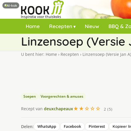
AI-kok
Home
Recepten
Nieuw
BBQ & Z
Linzensoep (Versie 
U bent hier:
Home
›
Recepten
›
Linzensoep (Versie Jan A
Soepen
Voorgerechten & amuses
★★☆☆☆
Recept van
deuxchapeaux
2 (5)
Delen:
WhatsApp
Facebook
Pinterest
Kopieer li