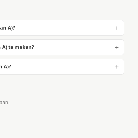
Jan A)?
n A) te maken?
n A)?
taan.