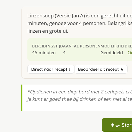
Linzensoep (Versie Jan A) is een gerecht uit 
minuten, genoeg voor 4 personen. Belangrijkst
linzen en grote ui.
BEREIDINGSTIJD
AANTAL PERSONEN
MOEILIJKHEID
K
45 minuten
4
Gemiddeld
O
Direct naar recept ↓
Beoordeel dit recept ★
*Opdienen in een diep bord met 2 eetlepels cr
Je kunt er goed thee bij drinken of een niet al t
👩‍🍳 St