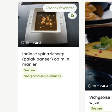
Maak favoriet
2
👍
⏱ 40 min
👥 2
Indiase spinaziesoep
(palak paneer) op mijn
manier
Soepen
Voorgerechten & amuses
⏱ 20 min
👥 4
Vichysoise
wijze
Soepen