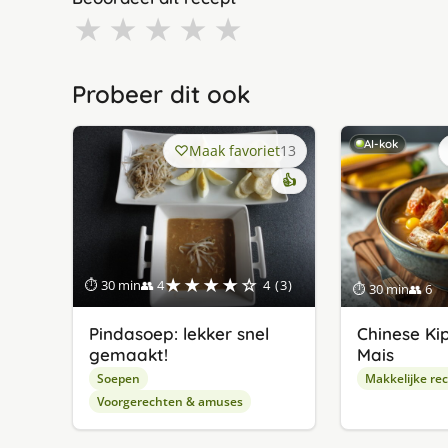
★
★
★
★
★
Probeer dit ook
AI-kok
Maak favoriet
13
👍
★★★★☆
⏱ 30 min
👥 4
4 (3)
⏱ 30 min
👥 6
Pindasoep: lekker snel
Chinese K
gemaakt!
Mais
Soepen
Makkelijke re
Voorgerechten & amuses