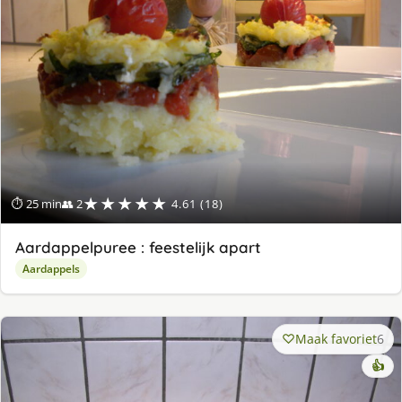
★★★★★
⏱ 25 min
👥 2
4.61 (18)
Aardappelpuree : feestelijk apart
Aardappels
Maak favoriet
6
👍