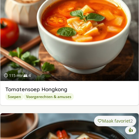
⏱ 115 min
👥 4
Tomatensoep Hongkong
Soepen
Voorgerechten & amuses
Maak favoriet
2
👍