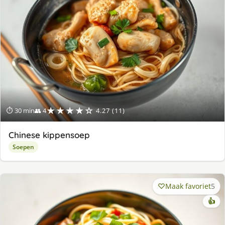
★★★★☆
⏱ 30 min
👥 4
4.27 (11)
Chinese kippensoep
Soepen
Maak favoriet
5
👍