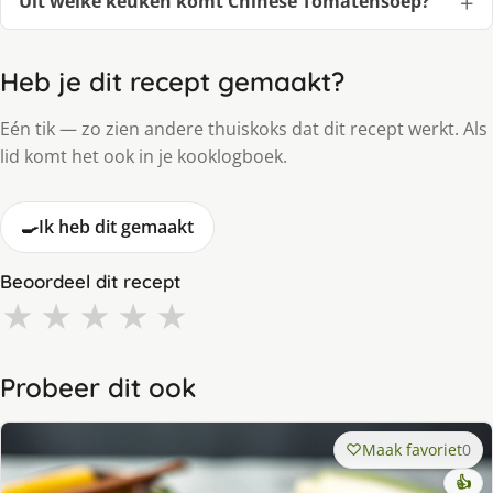
Uit welke keuken komt Chinese Tomatensoep?
Heb je dit recept gemaakt?
Eén tik — zo zien andere thuiskoks dat dit recept werkt. Als
lid komt het ook in je kooklogboek.
🍳
Ik heb dit gemaakt
Beoordeel dit recept
★
★
★
★
★
Probeer dit ook
Maak favoriet
0
👍