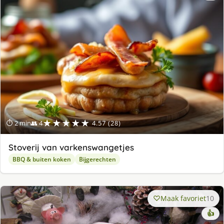
★★★★★
⏱ 2 min
👥 4
4.57 (28)
Stoverij van varkenswangetjes
BBQ & buiten koken
Bijgerechten
Maak favoriet
10
👍