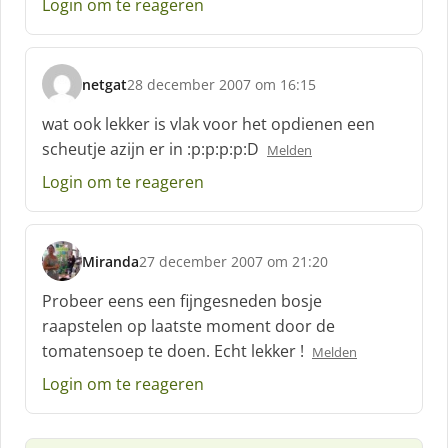
e
Login om te reageren
e
f
:
netgat
28 december 2007 om 16:15
s
c
wat ook lekker is vlak voor het opdienen een
h
scheutje azijn er in :p:p:p:p:D
Melden
r
e
Login om te reageren
e
f
:
Miranda
27 december 2007 om 21:20
s
c
Probeer eens een fijngesneden bosje
h
raapstelen op laatste moment door de
r
tomatensoep te doen. Echt lekker !
Melden
e
e
Login om te reageren
f
: