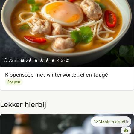
★★★★★
⏱ 75 min
👥 6
4.5 (2)
Kippensoep met winterwortel, ei en taugé
Soepen
Lekker hierbij
Maak favoriet
6
👍