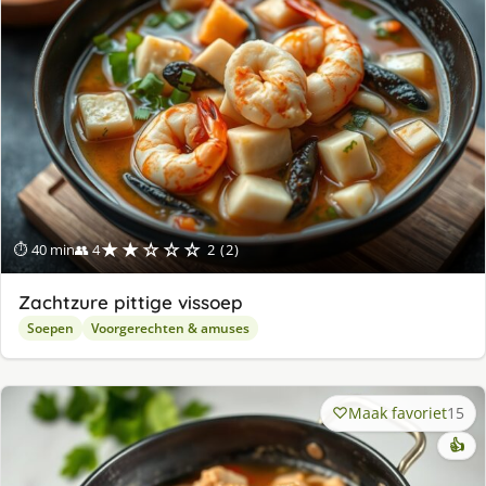
★★☆☆☆
⏱ 40 min
👥 4
2 (2)
Zachtzure pittige vissoep
Soepen
Voorgerechten & amuses
Maak favoriet
15
👍