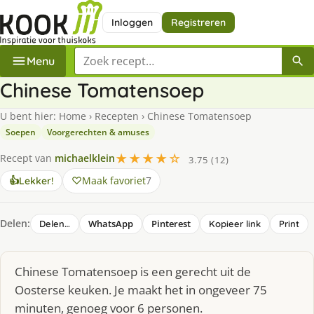
Inloggen
Registreren
Zoek een recept
Menu
Chinese Tomatensoep
U bent hier:
Home
›
Recepten
›
Chinese Tomatensoep
Soepen
Voorgerechten & amuses
★★★★☆
Recept van
michaelklein
3.75 (12)
Maak favoriet
7
👍
Lekker!
Delen:
WhatsApp
Pinterest
Delen…
Kopieer link
Print
Chinese Tomatensoep is een gerecht uit de
Oosterse keuken. Je maakt het in ongeveer 75
minuten, genoeg voor 6 personen.