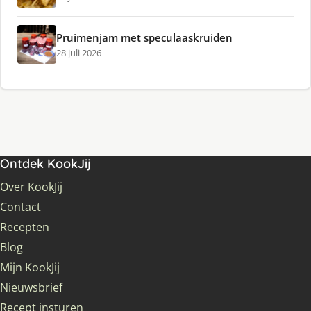
Pruimenjam met speculaaskruiden
28 juli 2026
Ontdek KookJij
Over KookJij
Contact
Recepten
Blog
Mijn KookJij
Nieuwsbrief
Recept insturen