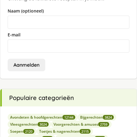
Naam (optioneel)
E-mail
Aanmelden
Populaire categorieën
Avondeten & hoofdgerechten
Bijgerechten
12144
3824
Vleesgerechten
Voorgerechten & amuses
3024
2759
Soepen
Toetjes & nagerechten
2120
2115