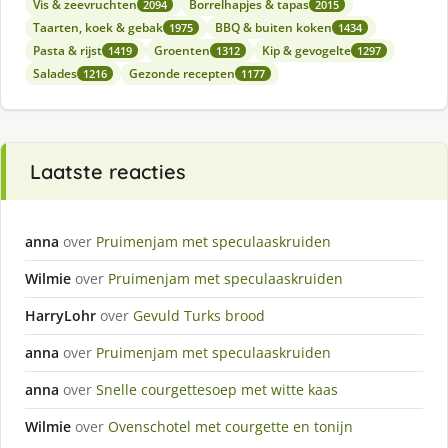
Vis & zeevruchten
Borrelhapjes & tapas
2094
2015
Taarten, koek & gebak
BBQ & buiten koken
1975
1434
Pasta & rijst
Groenten
Kip & gevogelte
1419
1312
1297
Salades
Gezonde recepten
1216
1177
Laatste reacties
anna
over
Pruimenjam met speculaaskruiden
Wilmie
over
Pruimenjam met speculaaskruiden
HarryLohr
over
Gevuld Turks brood
anna
over
Pruimenjam met speculaaskruiden
anna
over
Snelle courgettesoep met witte kaas
Wilmie
over
Ovenschotel met courgette en tonijn