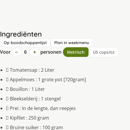
Ingrediënten
Op boodschappenlijst
Plan in weekmenu
−
+
Voor
6
personen
Metrisch
US cups/oz
 Tomatensap : 2 Liter
 Appelmoes : 1 grote pot [720gram]
 Bouillon : 1 Liter
 Bleekselderij : 1 stengel
 Prei : In de lengte, dan reepjes
 Kipfilet : 250 gram
 Bruine suiker : 100 gram