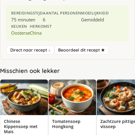
BEREIDINGSTIJD
AANTAL PERSONEN
MOEILIJKHEID
75 minuten
6
Gemiddeld
KEUKEN
HERKOMST
Oosterse
China
Direct naar recept ↓
Beoordeel dit recept ★
Misschien ook lekker
Chinese
Tomatensoep
Zachtzure pittig
Kippensoep met
Hongkong
vissoep
Mais