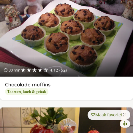
★★★★☆
⏱ 30 min
4.12 (52)
Chocolade muffins
Taarten, koek & gebak
Maak favoriet
21
👍