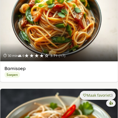
★★★★☆
⏱ 30 min
👥 6
3.71 (17)
Bamisoep
Soepen
Maak favoriet
3
👍