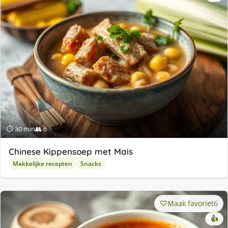
⏱ 30 min
👥 6
Chinese Kippensoep met Mais
Makkelijke recepten
Snacks
Maak favoriet
6
👍