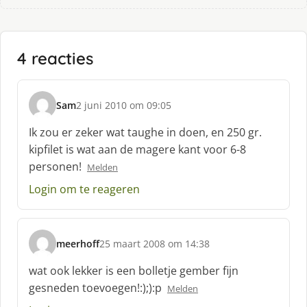
4 reacties
Sam
2 juni 2010 om 09:05
s
c
Ik zou er zeker wat taughe in doen, en 250 gr.
h
kipfilet is wat aan de magere kant voor 6-8
r
personen!
Melden
e
e
Login om te reageren
f
:
meerhoff
25 maart 2008 om 14:38
s
c
wat ook lekker is een bolletje gember fijn
h
gesneden toevoegen!:);):p
Melden
r