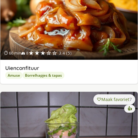
★★★☆☆
⏱ 60 min
👥 8
3.4 (5)
Uienconfituur
Amuse
Borrelhapjes & tapas
Maak favoriet
7
👍