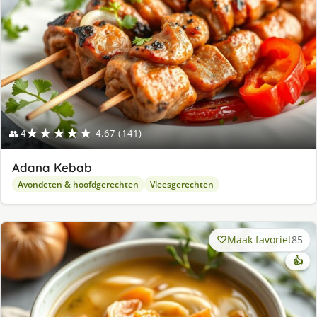
★★★★★
👥 4
4.67 (141)
Adana Kebab
Avondeten & hoofdgerechten
Vleesgerechten
Maak favoriet
85
👍