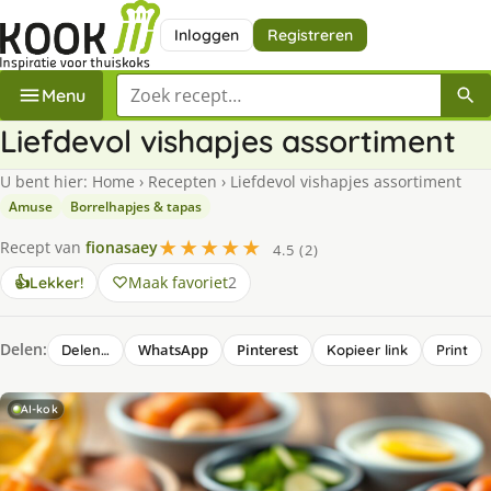
Inloggen
Registreren
Zoek een recept
Menu
Liefdevol vishapjes assortiment
U bent hier:
Home
›
Recepten
›
Liefdevol vishapjes assortiment
Amuse
Borrelhapjes & tapas
★★★★★
Recept van
fionasaey
4.5 (2)
Maak favoriet
2
👍
Lekker!
Delen:
WhatsApp
Pinterest
Delen…
Kopieer link
Print
AI-kok