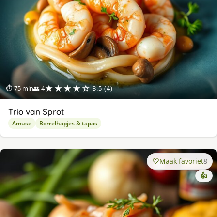
★★★★☆
⏱ 75 min
👥 4
3.5 (4)
Trio van Sprot
Amuse
Borrelhapjes & tapas
Maak favoriet
8
👍