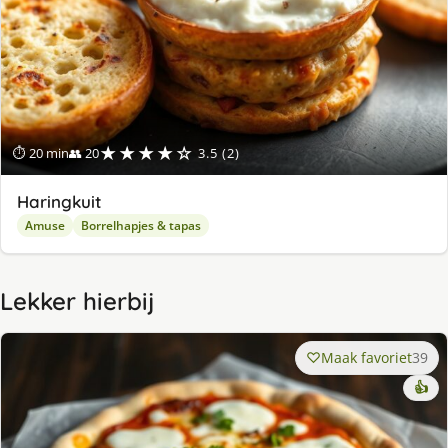
★★★★☆
⏱ 20 min
👥 20
3.5 (2)
Haringkuit
Amuse
Borrelhapjes & tapas
Lekker hierbij
Maak favoriet
39
👍