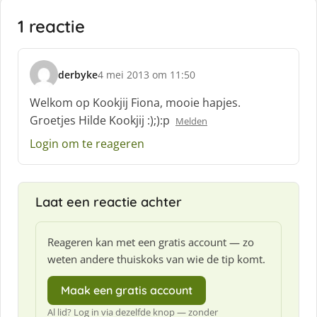
1 reactie
derbyke
4 mei 2013 om 11:50
s
c
Welkom op Kookjij Fiona, mooie hapjes.
h
Groetjes Hilde Kookjij :);):p
Melden
r
e
Login om te reageren
e
f
:
Laat een reactie achter
Reageren kan met een gratis account — zo
weten andere thuiskoks van wie de tip komt.
Maak een gratis account
Al lid? Log in via dezelfde knop — zonder