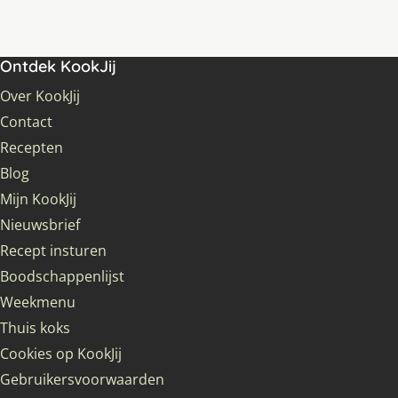
Ontdek KookJij
Over KookJij
Contact
Recepten
Blog
Mijn KookJij
Nieuwsbrief
Recept insturen
Boodschappenlijst
Weekmenu
Thuis koks
Cookies op KookJij
Gebruikersvoorwaarden