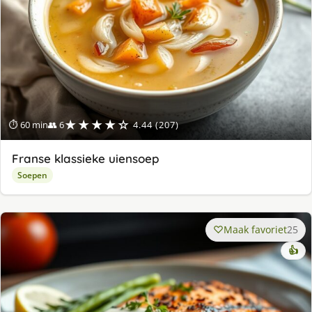
★★★★☆
⏱ 60 min
👥 6
4.44 (207)
Franse klassieke uiensoep
Soepen
Maak favoriet
25
👍