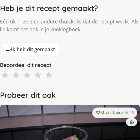
Heb je dit recept gemaakt?
Eén tik — zo zien andere thuiskoks dat dit recept werkt. Als
lid komt het ook in je kooklogboek.
🍳
Ik heb dit gemaakt
Beoordeel dit recept
★
★
★
★
★
Probeer dit ook
Maak favoriet
13
👍