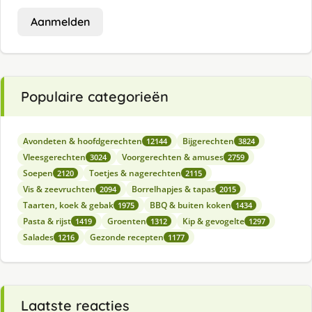
Aanmelden
Populaire categorieën
Avondeten & hoofdgerechten
Bijgerechten
12144
3824
Vleesgerechten
Voorgerechten & amuses
3024
2759
Soepen
Toetjes & nagerechten
2120
2115
Vis & zeevruchten
Borrelhapjes & tapas
2094
2015
Taarten, koek & gebak
BBQ & buiten koken
1975
1434
Pasta & rijst
Groenten
Kip & gevogelte
1419
1312
1297
Salades
Gezonde recepten
1216
1177
Laatste reacties