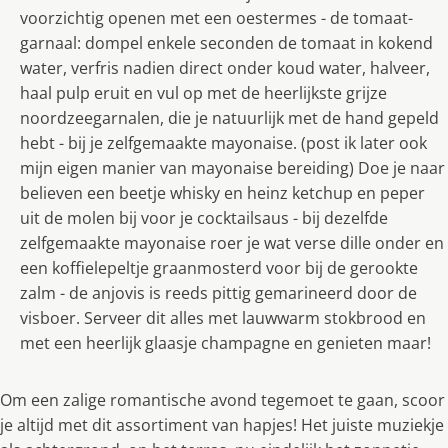
voorzichtig openen met een oestermes - de tomaat-
garnaal: dompel enkele seconden de tomaat in kokend
water, verfris nadien direct onder koud water, halveer,
haal pulp eruit en vul op met de heerlijkste grijze
noordzeegarnalen, die je natuurlijk met de hand gepeld
hebt - bij je zelfgemaakte mayonaise. (post ik later ook
mijn eigen manier van mayonaise bereiding) Doe je naar
believen een beetje whisky en heinz ketchup en peper
uit de molen bij voor je cocktailsaus - bij dezelfde
zelfgemaakte mayonaise roer je wat verse dille onder en
een koffielepeltje graanmosterd voor bij de gerookte
zalm - de anjovis is reeds pittig gemarineerd door de
visboer. Serveer dit alles met lauwwarm stokbrood en
met een heerlijk glaasje champagne en genieten maar!
Om een zalige romantische avond tegemoet te gaan, scoor
je altijd met dit assortiment van hapjes! Het juiste muziekje