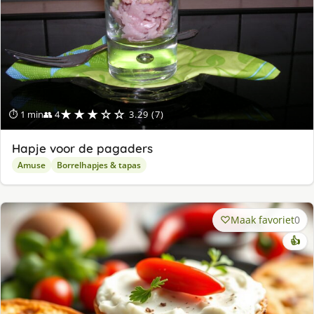
★★★☆☆
⏱ 1 min
👥 4
3.29 (7)
Hapje voor de pagaders
Amuse
Borrelhapjes & tapas
Maak favoriet
0
👍