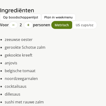
Ingrediënten
Op boodschappenlijst
Plan in weekmenu
−
+
Voor
2
personen
Metrisch
US cups/oz
zeeuwse oester
gerookte Schotse zalm
gekookte kreeft
anjovis
belgische tomaat
noordzeegarnalen
cocktailsaus
dillesaus
sushi met rauwe zalm