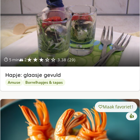
★★★☆☆
⏱ 5 min
👥 2
3.38 (29)
Hapje: glaasje gevuld
Amuse
Borrelhapjes & tapas
Maak favoriet
1
👍