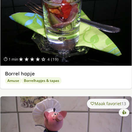
★★★★☆
⏱ 1 min
4 (19)
Borrel hapje
Amuse
Borrelhapjes & tapas
Maak favoriet
13
👍