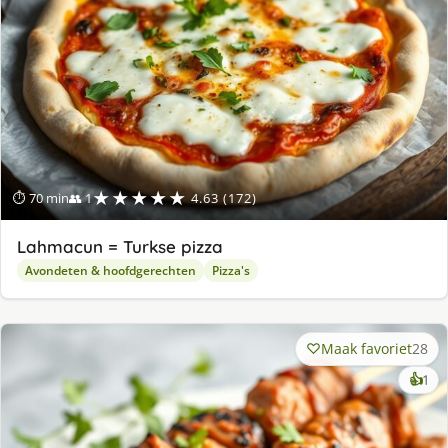
★★★★★
⏱ 70 min
👥 1
4.63 (172)
Lahmacun = Turkse pizza
Avondeten & hoofdgerechten
Pizza's
Maak favoriet
28
ke
👍
1
lek
ge