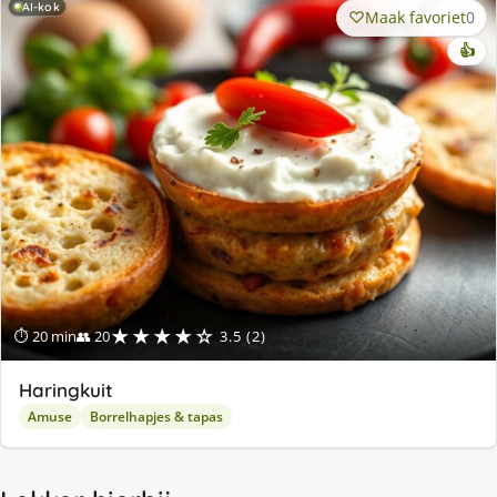
AI-kok
Maak favoriet
0
👍
★★★★☆
⏱ 20 min
👥 20
3.5 (2)
Haringkuit
Amuse
Borrelhapjes & tapas