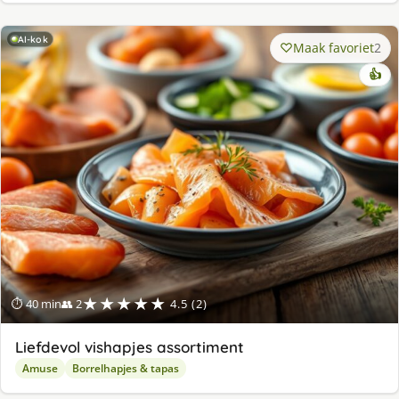
AI-kok
Maak favoriet
2
👍
★★★★★
⏱ 40 min
👥 2
4.5 (2)
Liefdevol vishapjes assortiment
Amuse
Borrelhapjes & tapas