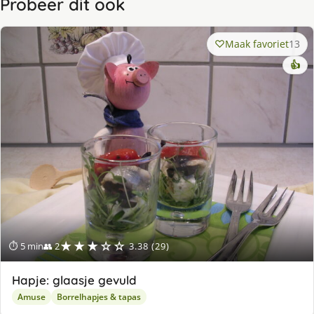
Probeer dit ook
Maak favoriet
13
👍
★★★☆☆
⏱ 5 min
👥 2
3.38 (29)
Hapje: glaasje gevuld
Amuse
Borrelhapjes & tapas