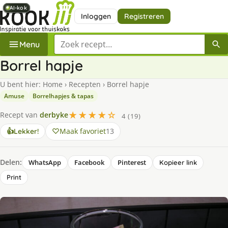
AI-kok
AI-kok
AI-kok
AI-kok
AI-kok
AI-kok
Inloggen
Registreren
Zoek een recept
Menu
Borrel hapje
U bent hier:
Home
›
Recepten
›
Borrel hapje
Amuse
Borrelhapjes & tapas
★★★★☆
Recept van
derbyke
4 (19)
Maak favoriet
13
👍
Lekker!
Delen:
WhatsApp
Facebook
Pinterest
Kopieer link
Print