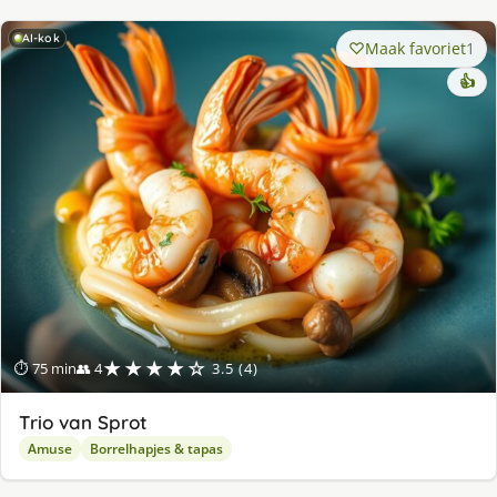
AI-kok
Maak favoriet
1
👍
★★★★☆
⏱ 75 min
👥 4
3.5 (4)
Trio van Sprot
Amuse
Borrelhapjes & tapas