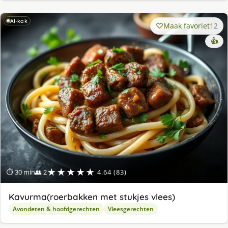
AI-kok
Maak favoriet
12
👍
★★★★★
⏱ 30 min
👥 2
4.64 (83)
Kavurma(roerbakken met stukjes vlees)
Avondeten & hoofdgerechten
Vleesgerechten