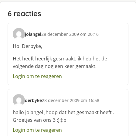
6 reacties
jolangel
28 december 2009 om 20:16
s
c
Hoi Derbyke,
h
r
Het heeft heerlijk gesmaakt, ik heb het de
e
volgende dag nog een keer gemaakt.
e
f
Login om te reageren
:
derbyke
28 december 2009 om 16:58
s
c
hallo jolangel ,hoop dat het gesmaakt heeft .
h
Groetjes van ons 3 :);):p
r
e
Login om te reageren
e