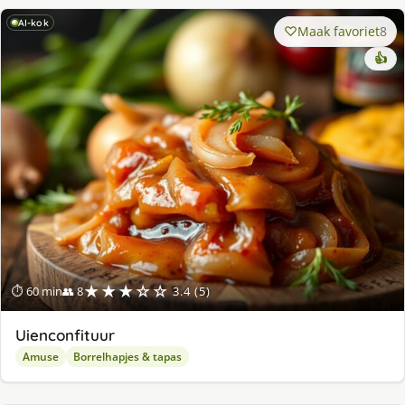
AI-kok
Maak favoriet
8
👍
★★★☆☆
⏱ 60 min
👥 8
3.4 (5)
Uienconfituur
Amuse
Borrelhapjes & tapas