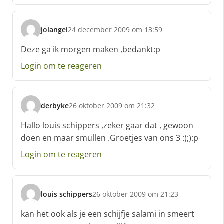
f
:
jolangel
24 december 2009 om 13:59
s
c
Deze ga ik morgen maken ,bedankt:p
h
Login om te reageren
r
e
e
f
derbyke
26 oktober 2009 om 21:32
:
s
c
Hallo louis schippers ,zeker gaar dat , gewoon
h
doen en maar smullen .Groetjes van ons 3 :);):p
r
e
Login om te reageren
e
f
:
louis schippers
26 oktober 2009 om 21:23
s
c
kan het ook als je een schijfje salami in smeert
h