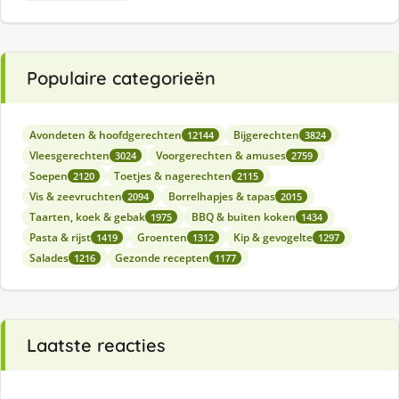
Populaire categorieën
Avondeten & hoofdgerechten
Bijgerechten
12144
3824
Vleesgerechten
Voorgerechten & amuses
3024
2759
Soepen
Toetjes & nagerechten
2120
2115
Vis & zeevruchten
Borrelhapjes & tapas
2094
2015
Taarten, koek & gebak
BBQ & buiten koken
1975
1434
Pasta & rijst
Groenten
Kip & gevogelte
1419
1312
1297
Salades
Gezonde recepten
1216
1177
Laatste reacties