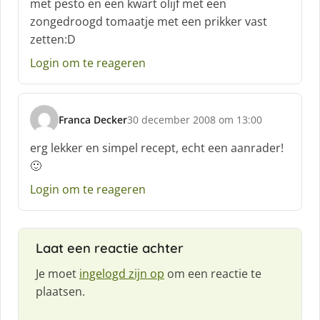
met pesto en een kwart olijf met een
r
zongedroogd tomaatje met een prikker vast
e
zetten:D
e
f
Login om te reageren
:
Franca Decker
30 december 2008 om 13:00
s
c
erg lekker en simpel recept, echt een aanrader!
h
🙂
r
e
Login om te reageren
e
f
:
Laat een reactie achter
Je moet
ingelogd zijn op
om een reactie te
plaatsen.