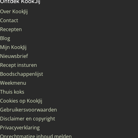
Ontdek KookJij
Over KookJij
Contact
Recepten
Blog
Mijn KookJij
Nieuwsbrief
Recept insturen
Boodschappenlijst
Weekmenu
Thuis koks
Cookies op KookJij
Gebruikersvoorwaarden
Disclaimer en copyright
Privacyverklaring
Onrechtmatige inhoud melden