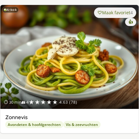
AI-kok
Maak favoriet
4
👍
★★★★★
⏱ 30 min
👥 4
4.63 (78)
Zonnevis
Avondeten & hoofdgerechten
Vis & zeevruchten