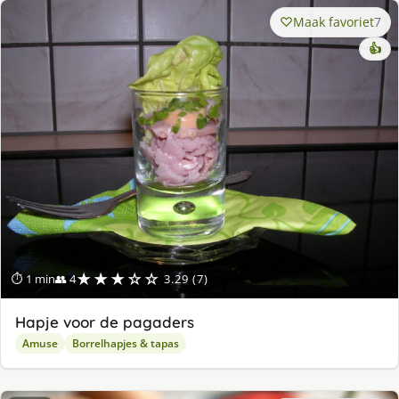
Maak favoriet
7
👍
★★★☆☆
⏱ 1 min
👥 4
3.29 (7)
Hapje voor de pagaders
Amuse
Borrelhapjes & tapas