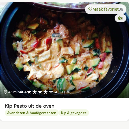
Maak favoriet
38
ke
👍
1
lek
ge
★★★★☆
⏱ 45 min
👥 4
4.39 (96)
Kip Pesto uit de oven
Avondeten & hoofdgerechten
Kip & gevogelte