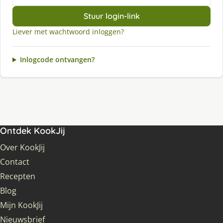
Stuur login-link
Liever met wachtwoord inloggen?
Inlogcode ontvangen?
Ontdek KookJij
Over KookJij
Contact
Recepten
Blog
Mijn KookJij
Nieuwsbrief