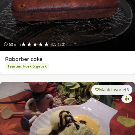
★★★★★
⏱ 60 min
4.5 (20)
Rabarber cake
Taarten, koek & gebak
Maak favoriet
3
👍