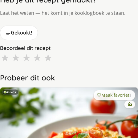
Laat het weten — het komt in je kooklogboek te staan.
🍳
Gekookt!
Beoordeel dit recept
★
★
★
★
★
Probeer dit ook
AI-kok
Maak favoriet
1
👍