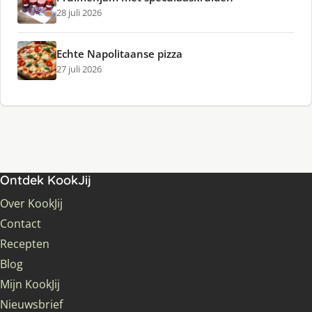
28 juli 2026
Echte Napolitaanse pizza
27 juli 2026
Ontdek KookJij
Over KookJij
Contact
Recepten
Blog
Mijn KookJij
Nieuwsbrief