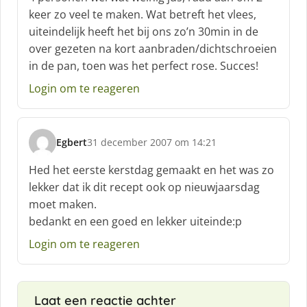
r
keer zo veel te maken. Wat betreft het vlees,
e
uiteindelijk heeft het bij ons zo’n 30min in de
e
f
over gezeten na kort aanbraden/dichtschroeien
:
in de pan, toen was het perfect rose. Succes!
Login om te reageren
Egbert
31 december 2007 om 14:21
s
c
Hed het eerste kerstdag gemaakt en het was zo
h
lekker dat ik dit recept ook op nieuwjaarsdag
r
moet maken.
e
bedankt en een goed en lekker uiteinde:p
e
f
Login om te reageren
:
Laat een reactie achter