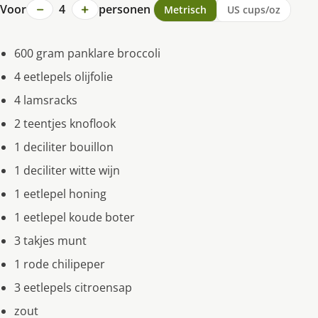
−
+
Voor
4
personen
Metrisch
US cups/oz
600 gram panklare broccoli
4 eetlepels olijfolie
4 lamsracks
2 teentjes knoflook
1 deciliter bouillon
1 deciliter witte wijn
1 eetlepel honing
1 eetlepel koude boter
3 takjes munt
1 rode chilipeper
3 eetlepels citroensap
zout