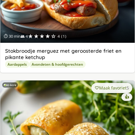
★★★★☆
⏱ 30 min
👥 4
4 (1)
Stokbroodje merguez met geroosterde friet en
pikante ketchup
Aardappels
Avondeten & hoofdgerechten
AI-kok
Maak favoriet
5
👍