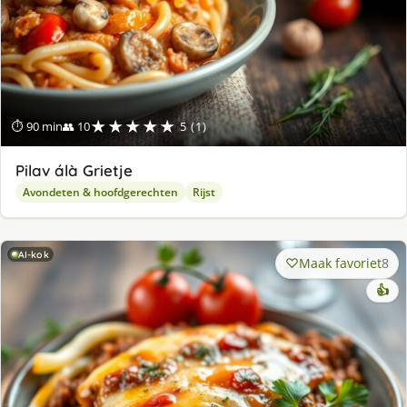
★★★★★
⏱ 90 min
👥 10
5 (1)
Pilav álà Grietje
Avondeten & hoofdgerechten
Rijst
AI-kok
Maak favoriet
8
👍