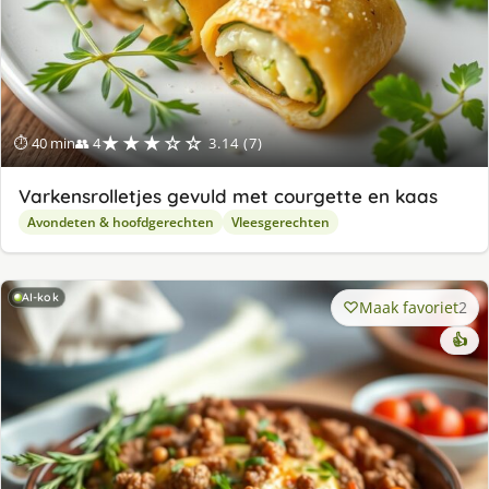
★★★☆☆
⏱ 40 min
👥 4
3.14 (7)
Varkensrolletjes gevuld met courgette en kaas
Avondeten & hoofdgerechten
Vleesgerechten
AI-kok
Maak favoriet
2
👍