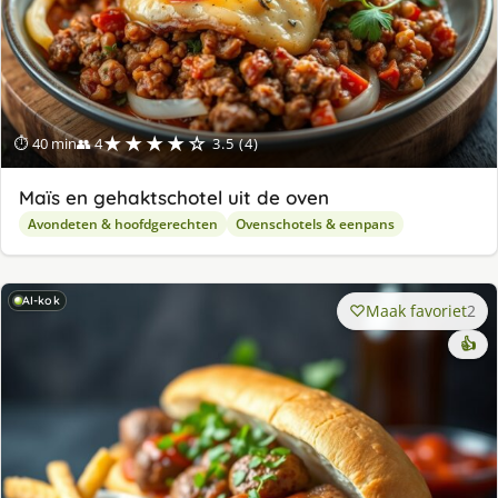
★★★★☆
⏱ 40 min
👥 4
3.5 (4)
Maïs en gehaktschotel uit de oven
Avondeten & hoofdgerechten
Ovenschotels & eenpans
AI-kok
Maak favoriet
2
👍