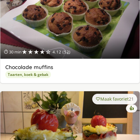
★★★★☆
⏱ 30 min
4.12 (52)
Chocolade muffins
Taarten, koek & gebak
Maak favoriet
21
👍