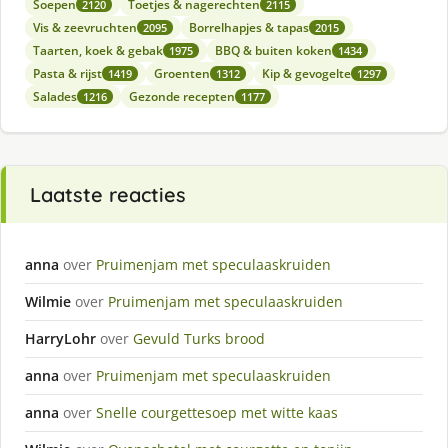
Soepen
Toetjes & nagerechten
2120
2115
Vis & zeevruchten
Borrelhapjes & tapas
2095
2015
Taarten, koek & gebak
BBQ & buiten koken
1975
1434
Pasta & rijst
Groenten
Kip & gevogelte
1419
1312
1297
Salades
Gezonde recepten
1216
1177
Laatste reacties
anna
over
Pruimenjam met speculaaskruiden
Wilmie
over
Pruimenjam met speculaaskruiden
HarryLohr
over
Gevuld Turks brood
anna
over
Pruimenjam met speculaaskruiden
anna
over
Snelle courgettesoep met witte kaas