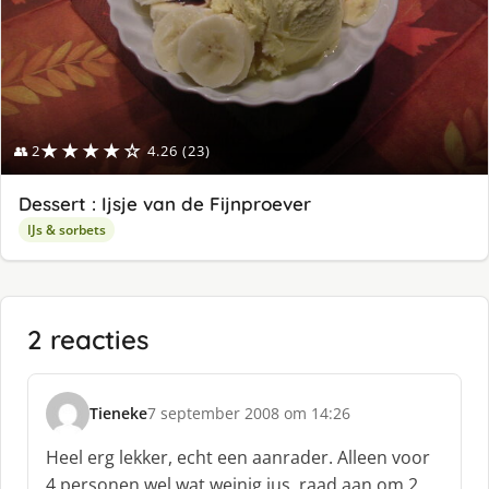
★★★★☆
👥 2
4.26 (23)
Dessert : Ijsje van de Fijnproever
IJs & sorbets
2 reacties
Tieneke
7 september 2008 om 14:26
s
c
Heel erg lekker, echt een aanrader. Alleen voor
h
4 personen wel wat weinig jus, raad aan om 2