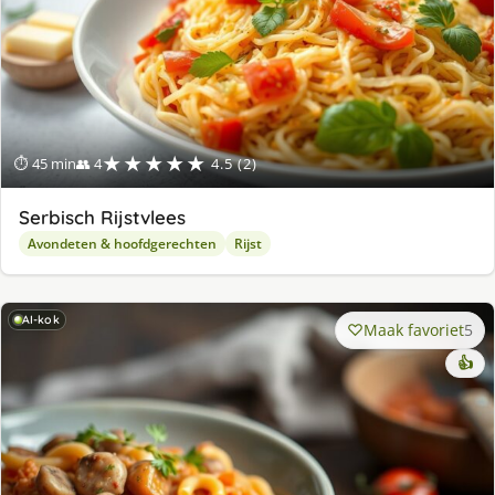
★★★★★
⏱ 45 min
👥 4
4.5 (2)
Serbisch Rijstvlees
Avondeten & hoofdgerechten
Rijst
AI-kok
Maak favoriet
5
👍