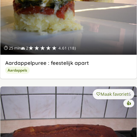
★★★★★
⏱ 25 min
👥 2
4.61 (18)
Aardappelpuree : feestelijk apart
Aardappels
Maak favoriet
6
👍