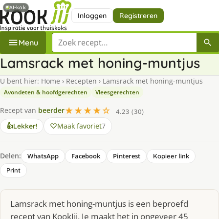
AI-kok
Inloggen
Registreren
Zoek een recept
Menu
Lamsrack met honing-muntjus
U bent hier:
Home
›
Recepten
›
Lamsrack met honing-muntjus
Avondeten & hoofdgerechten
Vleesgerechten
★★★★☆
Recept van
beerder
4.23 (30)
Maak favoriet
7
👍
Lekker!
Delen:
WhatsApp
Facebook
Pinterest
Kopieer link
Print
Lamsrack met honing-muntjus is een beproefd
recept van KookJij. Je maakt het in ongeveer 45