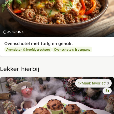
⏱ 45 min
👥 4
Ovenschotel met tarly en gehakt
Avondeten & hoofdgerechten
Ovenschotels & eenpans
Lekker hierbij
Maak favoriet
10
👍