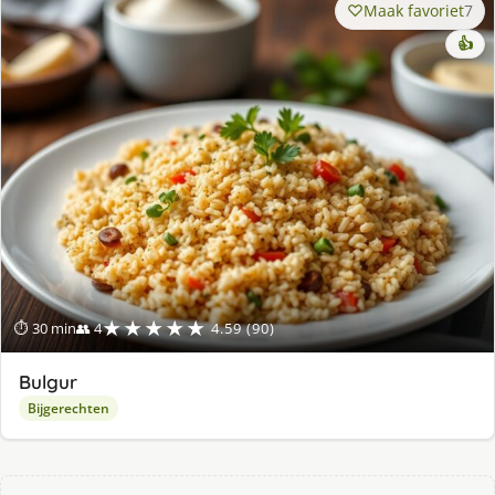
Maak favoriet
7
👍
★★★★★
⏱ 30 min
👥 4
4.59 (90)
Bulgur
Bijgerechten