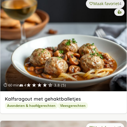
Maak favoriet
4
👍
★★★★☆
⏱ 60 min
👥 4
3.8 (5)
Kalfsragout met gehaktballetjes
Avondeten & hoofdgerechten
Vleesgerechten