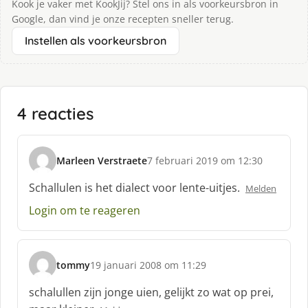
Kook je vaker met KookJij? Stel ons in als voorkeursbron in
Google, dan vind je onze recepten sneller terug.
Instellen als voorkeursbron
4 reacties
Marleen Verstraete
7 februari 2019 om 12:30
s
c
Schallulen is het dialect voor lente-uitjes.
Melden
h
Login om te reageren
r
e
e
f
tommy
19 januari 2008 om 11:29
:
s
c
schalullen zijn jonge uien, gelijkt zo wat op prei,
h