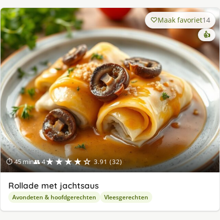
Maak favoriet
14
👍
★★★★☆
⏱ 45 min
👥 4
3.91 (32)
Rollade met jachtsaus
Avondeten & hoofdgerechten
Vleesgerechten