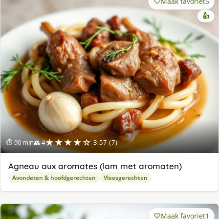
Maak favoriet
5
👍
★★★★☆
⏱ 90 min
👥 4
3.57 (7)
Agneau aux aromates (lam met aromaten)
Avondeten & hoofdgerechten
Vleesgerechten
Maak favoriet
1