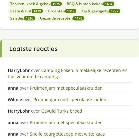
Taarten, koek & gebak
BBQ & buiten koken
1975
1434
Pasta & rijst
Groenten
Kip & gevogelte
1419
1312
1297
Salades
Gezonde recepten
1216
1178
Laatste reacties
HarryLohr
over
Camping koken: 5 makkelijke recepten en
tips voor op de camping
anna
over
Pruimenjam met speculaaskruiden
Wilmie
over
Pruimenjam met speculaaskruiden
HarryLohr
over
Gevuld Turks brood
anna
over
Pruimenjam met speculaaskruiden
anna
over
Snelle courgettesoep met witte kaas