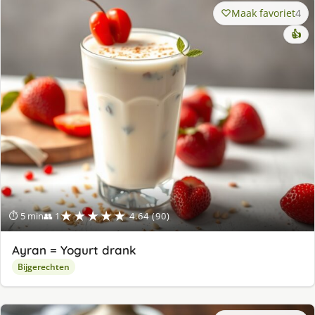
Maak favoriet
4
👍
★★★★★
⏱ 5 min
👥 1
4.64 (90)
Ayran = Yogurt drank
Bijgerechten