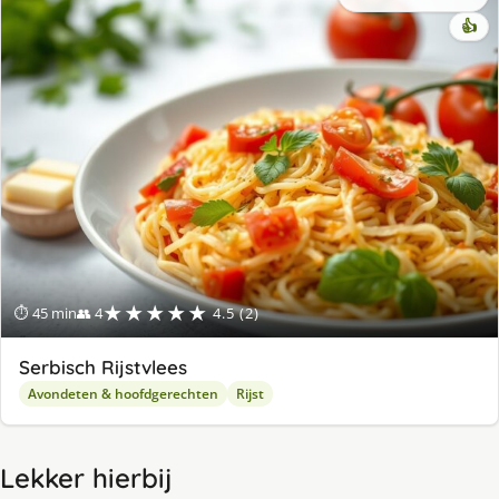
👍
★★★★★
⏱ 45 min
👥 4
4.5 (2)
Serbisch Rijstvlees
Avondeten & hoofdgerechten
Rijst
Lekker hierbij