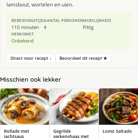
lamsbout, wortelen en uien.
BEREIDINGSTIJD
AANTAL PERSONEN
MOEILIJKHEID
110 minuten
4
Pittig
HERKOMST
Onbekend
Direct naar recept ↓
Beoordeel dit recept ★
Misschien ook lekker
Rollade met
Gegrilde
Lomo Saltado
jachtsaus
varkenshaas met