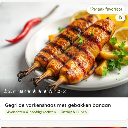
Maak favoriet
4
👍
★★★★☆
⏱ 25 min
👥 4
4.2 (5)
Gegrilde varkenshaas met gebakken banaan
Avondeten & hoofdgerechten
Ontbijt & Lunch