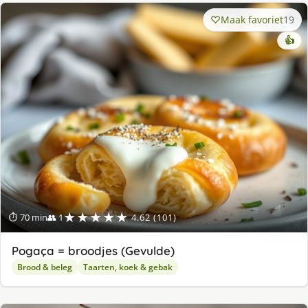
Maak favoriet
19
👍
★★★★★
⏱ 70 min
👥 1
4.62 (101)
Pogaça = broodjes (Gevulde)
Brood & beleg
Taarten, koek & gebak