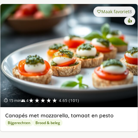
Maak favoriet
8
👍
★★★★★
⏱ 15 min
👥 4
4.65 (101)
Canapés met mozzarella, tomaat en pesto
Bijgerechten
Brood & beleg