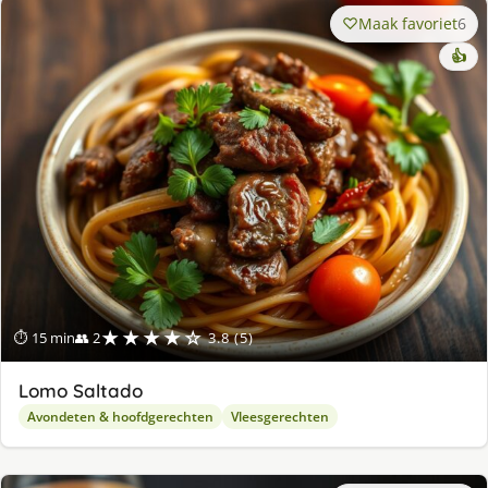
Maak favoriet
6
👍
★★★★☆
⏱ 15 min
👥 2
3.8 (5)
Lomo Saltado
Avondeten & hoofdgerechten
Vleesgerechten