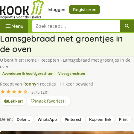
Inloggen
Registreren
Zoek een recept
Menu
Lamsgebraad met groentjes in
de oven
U bent hier:
Home
›
Recepten
›
Lamsgebraad met groentjes in de
oven
Avondeten & hoofdgerechten
Vleesgerechten
Recept van
Ronny
4 reacties · 11 keer bewaard
★★★★☆
3.75 (20)
Maak favoriet
11
👍
Lekker!
Delen:
WhatsApp
Pinterest
Delen…
Kopieer link
Print