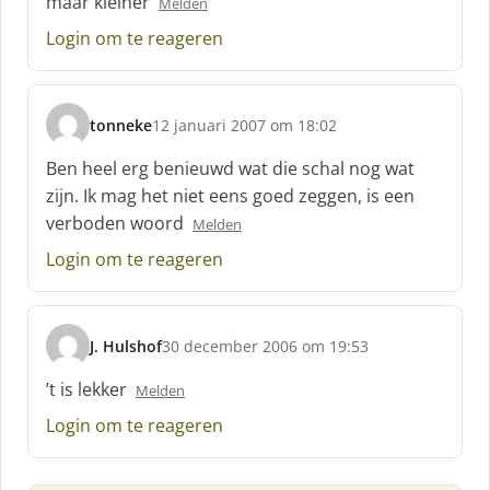
maar kleiner
Melden
r
e
Login om te reageren
e
f
:
tonneke
12 januari 2007 om 18:02
s
c
Ben heel erg benieuwd wat die schal nog wat
h
zijn. Ik mag het niet eens goed zeggen, is een
r
verboden woord
Melden
e
e
Login om te reageren
f
:
J. Hulshof
30 december 2006 om 19:53
s
c
’t is lekker
Melden
h
Login om te reageren
r
e
e