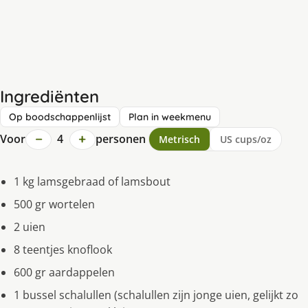
Ingrediënten
Op boodschappenlijst
Plan in weekmenu
−
+
Voor
4
personen
Metrisch
US cups/oz
1 kg lamsgebraad of lamsbout
500 gr wortelen
2 uien
8 teentjes knoflook
600 gr aardappelen
1 bussel schalullen (schalullen zijn jonge uien, gelijkt zo