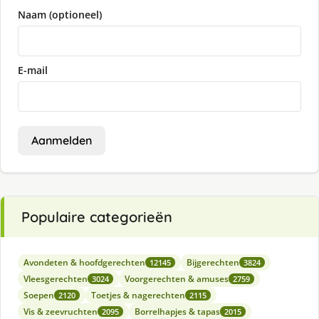
Naam (optioneel)
E-mail
Aanmelden
Populaire categorieën
Avondeten & hoofdgerechten
Bijgerechten
12145
3824
Vleesgerechten
Voorgerechten & amuses
3024
2759
Soepen
Toetjes & nagerechten
2120
2115
Vis & zeevruchten
Borrelhapjes & tapas
2095
2015